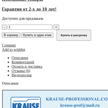
Гарантия от 2-х до 10 лет!
Доступно для предзаказа
Количество
товара
Вышка-
В корзину
Купить в один клик
Купить в рассрочку
тура
серии
Compare
10
Add to wishlist
KRAUSE
STABILO
Описание
7,40
Комментарий
м
Оплата и доставка
731340
Отзывы (0)
Видеоролик
Описание