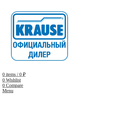
0
items
/
0
₽
0
Wishlist
0
Compare
Menu
-9%