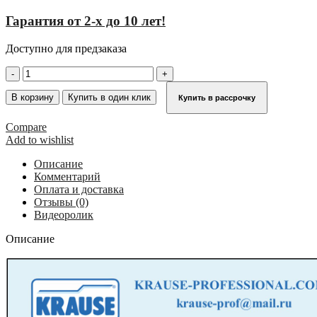
Гарантия от 2-х до 10 лет!
Доступно для предзаказа
Количество
товара
Алюминиевая
В корзину
Купить в один клик
Купить в рассрочку
складная
вышка-
Compare
тура
Add to wishlist
KRAUSE
PROTEC
Описание
XS
Комментарий
2,90
Оплата и доставка
м
Отзывы (0)
920003
Видеоролик
Описание