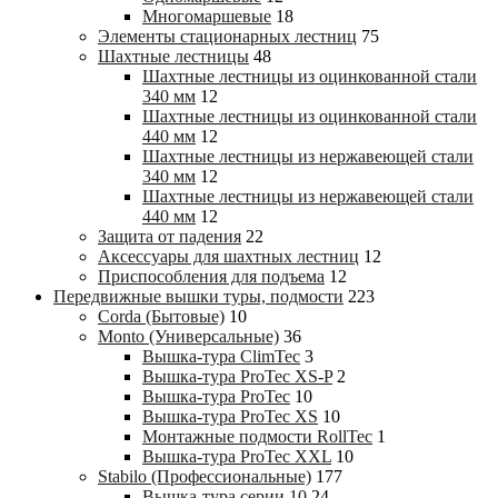
Многомаршевые
18
Элементы стационарных лестниц
75
Шахтные лестницы
48
Шахтные лестницы из оцинкованной стали
340 мм
12
Шахтные лестницы из оцинкованной стали
440 мм
12
Шахтные лестницы из нержавеющей стали
340 мм
12
Шахтные лестницы из нержавеющей стали
440 мм
12
Защита от падения
22
Аксессуары для шахтных лестниц
12
Приспособления для подъема
12
Передвижные вышки туры, подмости
223
Corda (Бытовые)
10
Monto (Универсальные)
36
Вышка-тура ClimTec
3
Вышка-тура ProTec XS-P
2
Вышка-тура ProTec
10
Вышка-тура ProTec XS
10
Монтажные подмости RollTec
1
Вышка-тура ProTec XXL
10
Stabilo (Профессиональные)
177
Вышка-тура cерии 10
24