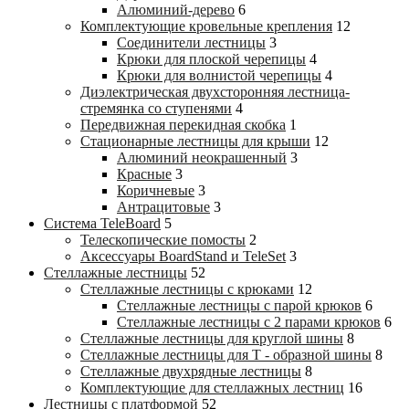
Алюминий-дерево
6
Комплектующие кровельные крепления
12
Соединители лестницы
3
Крюки для плоской черепицы
4
Крюки для волнистой черепицы
4
Диэлектрическая двухсторонняя лестница-
стремянка со ступенями
4
Передвижная перекидная скобка
1
Стационарные лестницы для крыши
12
Алюминий неокрашенный
3
Красные
3
Коричневые
3
Антрацитовые
3
Система TeleBoard
5
Телескопические помосты
2
Аксессуары BoardStand и TeleSet
3
Стеллажные лестницы
52
Стеллажные лестницы с крюками
12
Стеллажные лестницы с парой крюков
6
Стеллажные лестницы c 2 парами крюков
6
Стеллажные лестницы для круглой шины
8
Стеллажные лестницы для Т - образной шины
8
Стеллажные двухрядные лестницы
8
Комплектующие для стеллажных лестниц
16
Лестницы с платформой
52