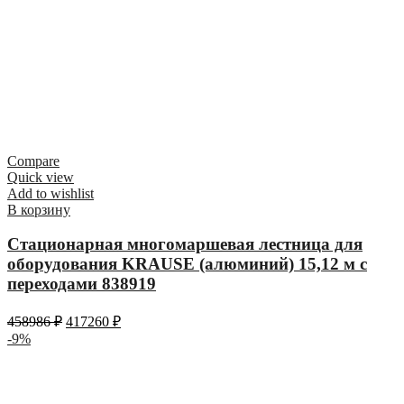
Compare
Quick view
Add to wishlist
В корзину
Стационарная многомаршевая лестница для
оборудования KRAUSE (алюминий) 15,12 м с
переходами 838919
458986
₽
417260
₽
-9%