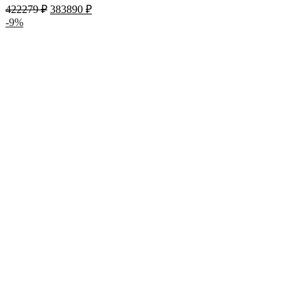
422279
₽
383890
₽
-9%