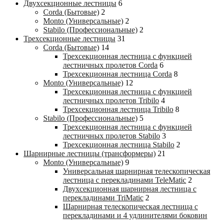
Двухсекционные лестницы
6
Corda (Бытовые)
2
Monto (Универсальные)
2
Stabilo (Профессиональные)
2
Трехсекционные лестницы
31
Corda (Бытовые)
14
Трехсекционная лестница с функцией
лестничных пролетов Corda
6
Трехсекционная лестница Corda
8
Monto (Универсальные)
12
Трехсекционная лестница с функцией
лестничных пролетов Tribilo
4
Трехсекционная лестница Tribilo
8
Stabilo (Профессиональные)
5
Трехсекционная лестница с функцией
лестничных пролетов Stabilo
3
Трехсекционная лестница Stabilo
2
Шарнирные лестницы (трансформеры)
21
Monto (Универсальные)
9
Универсальная шарнирная телескопическая
лестница с перекладинами TeleMatic
2
Двухсекционная шарнирная лестница с
перекладинами TriMatic
2
Шарнирная телескопическая лестница с
перекладинами и 4 удлинителями боковин