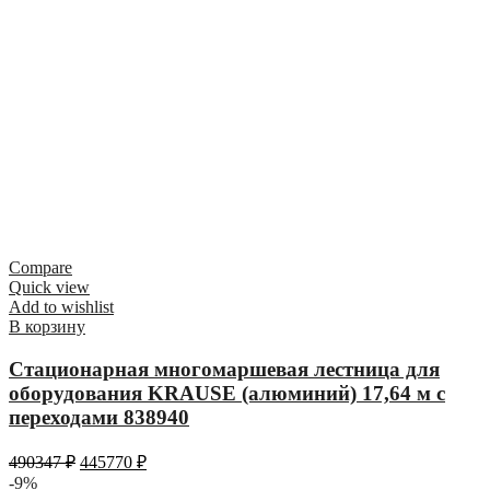
Compare
Quick view
Add to wishlist
В корзину
Стационарная многомаршевая лестница для
оборудования KRAUSE (алюминий) 17,64 м с
переходами 838940
490347
₽
445770
₽
-9%