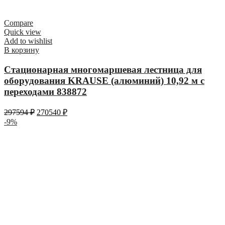
Compare
Quick view
Add to wishlist
В корзину
Стационарная многомаршевая лестница для
оборудования KRAUSE (алюминий) 10,92 м с
переходами 838872
297594
₽
270540
₽
-9%