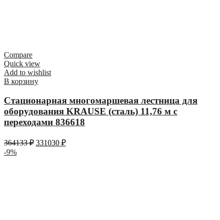
Compare
Quick view
Add to wishlist
В корзину
Стационарная многомаршевая лестница для
оборудования KRAUSE (сталь) 11,76 м с
переходами 836618
364133
₽
331030
₽
-9%