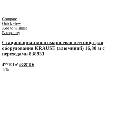
Compare
Quick view
Add to wishlist
В корзину
Стационарная многомаршевая лестница для
оборудования KRAUSE (алюминий) 16,80 м с
переходами 838933
477191
₽
433810
₽
-9%