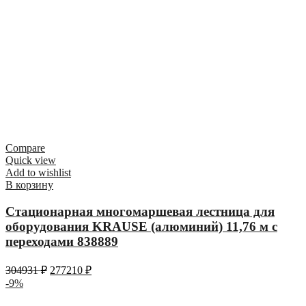
Compare
Quick view
Add to wishlist
В корзину
Стационарная многомаршевая лестница для
оборудования KRAUSE (алюминий) 11,76 м с
переходами 838889
304931
₽
277210
₽
-9%