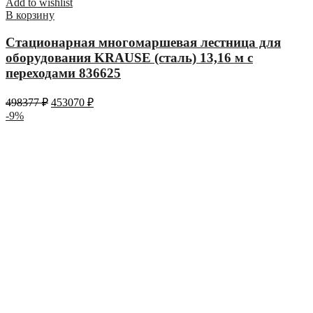
Add to wishlist
В корзину
Стационарная многомаршевая лестница для
оборудования KRAUSE (сталь) 13,16 м с
переходами 836625
498377
₽
453070
₽
-9%