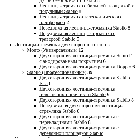
дугой безопасности Stabilo
8
Лестница-стремянка с большой площадкой и
поручнями Stabilo
8
Лестница-стремянка телескопическая с
платформой
2
Передвижная лестница-стремянка Stabilo
8
Передвижная лестница-стремянка с
траверсой Stabilo
5
Лестницы-стремянки двухстороннего типа
51
Monto (Универсальные)
12
Двухсторонняя лестница-стремянка Sepro D
с анодированным покрытием
6
Двухсторонняя лестница-стремянка Dopplo
6
Stabilo (Профессиональные)
39
Двухсторонняя лестница-стремянка Stabilo
R13
8
Двухсторонняя лестница-стремянка
повышенной прочности Stabilo
6
Двухсторонняя лестница-стремянка Stabilo
8
Передвижная двухсторонняя лестница-
стремянка Stabilo
8
Двухсторонняя лестница-стремянка с
перекладинами Stabilo
8
Двухсторонняя лестница-стремянка с
деревянной площадкой Stabilo
1