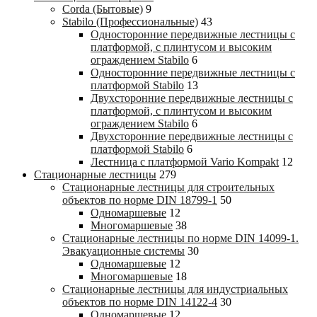
Corda (Бытовые)
9
Stabilo (Профессиональные)
43
Односторонние передвижные лестницы с
платформой, с плинтусом и высоким
ограждением Stabilo
6
Односторонние передвижные лестницы с
платформой Stabilo
13
Двухсторонние передвижные лестницы с
платформой, с плинтусом и высоким
ограждением Stabilo
6
Двухсторонние передвижные лестницы с
платформой Stabilo
6
Лестница с платформой Vario Kompakt
12
Стационарные лестницы
279
Стационарные лестницы для строительных
объектов по норме DIN 18799-1
50
Одномаршевые
12
Многомаршевые
38
Стационарные лестницы по норме DIN 14099-1.
Эвакуационные системы
30
Одномаршевые
12
Многомаршевые
18
Стационарные лестницы для индустриальных
объектов по норме DIN 14122-4
30
Одномаршевые
12