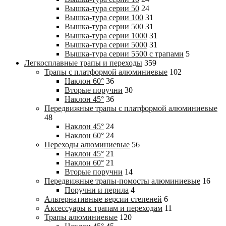
Вышка-тура cерии 50
24
Вышка-тура cерии 100
31
Вышка-тура cерии 500
31
Вышка-тура cерии 1000
31
Вышка-тура cерии 5000
31
Вышка-тура cерии 5500 с трапами
5
Легкосплавные трапы и переходы
359
Трапы с платформой алюминиевые
102
Наклон 60°
36
Вторые поручни
30
Наклон 45°
36
Передвижные трапы с платформой алюминиевые
48
Наклон 45°
24
Наклон 60°
24
Переходы алюминиевые
56
Наклон 45°
21
Наклон 60°
21
Вторые поручни
14
Передвижные трапы-помосты алюминиевые
16
Поручни и перила
4
Альтернативные версии степеней
6
Аксессуары к трапам и переходам
11
Трапы алюминиевые
120