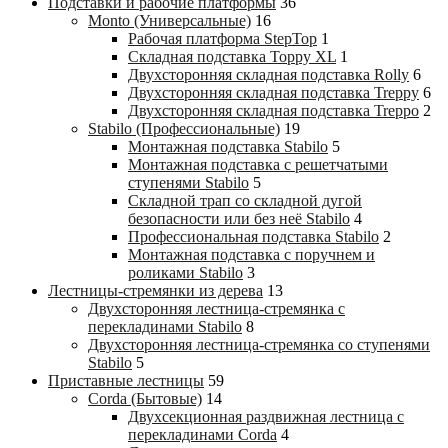
Подставки и рабочие платформы
36
Monto (Универсальные)
16
Рабочая платформа StepTop
1
Складная подставка Toppy XL
1
Двухсторонняя складная подставка Rolly
6
Двухсторонняя складная подставка Treppy
6
Двухсторонняя складная подставка Treppo
2
Stabilo (Профессиональные)
19
Монтажная подставка Stabilo
5
Монтажная подставка с решетчатыми
ступенями Stabilo
5
Складной трап со складной дугой
безопасности или без неё Stabilo
4
Профессиональная подставка Stabilo
2
Монтажная подставка с поручнем и
роликами Stabilo
3
Лестницы-стремянки из дерева
13
Двухсторонняя лестница-стремянка с
перекладинами Stabilo
8
Двухсторонняя лестница-стремянка со ступенями
Stabilo
5
Приставные лестницы
59
Corda (Бытовые)
14
Двухсекционная раздвижная лестница с
перекладинами Corda
4