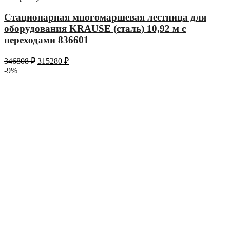
Стационарная многомаршевая лестница для
оборудования KRAUSE (сталь) 10,92 м с
переходами 836601
346808
₽
315280
₽
-9%