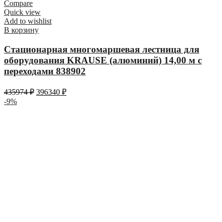
Compare
Quick view
Add to wishlist
В корзину
Стационарная многомаршевая лестница для
оборудования KRAUSE (алюминий) 14,00 м с
переходами 838902
435974
₽
396340
₽
-9%