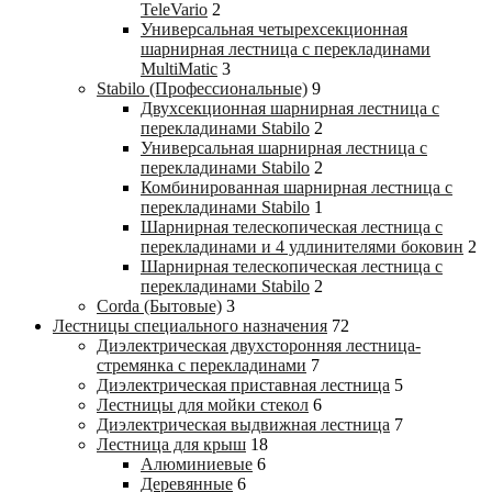
TeleVario
2
Универсальная четырехсекционная
шарнирная лестница с перекладинами
MultiMatic
3
Stabilo (Профессиональные)
9
Двухсекционная шарнирная лестница с
перекладинами Stabilo
2
Универсальная шарнирная лестница с
перекладинами Stabilo
2
Комбинированная шарнирная лестница с
перекладинами Stabilo
1
Шарнирная телескопическая лестница с
перекладинами и 4 удлинителями боковин
2
Шарнирная телескопическая лестница с
перекладинами Stabilo
2
Corda (Бытовые)
3
Лестницы специального назначения
72
Диэлектрическая двухсторонняя лестница-
стремянка с перекладинами
7
Диэлектрическая приставная лестница
5
Лестницы для мойки стекол
6
Диэлектрическая выдвижная лестница
7
Лестница для крыш
18
Алюминиевые
6
Деревянные
6