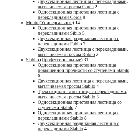
Двухсекционная лестница с перекладинами,
вытягиваемая тросом Corda
2
Односекционная приставная лестница с
перекладинами Corda
8
Monto (Универсальные)
14
Односекционная приставная лестница с
перекладинами Sibilo
5
Двухсекционная раздвижная лестница с
перекладинами Fabilo
7
Двухсекционная лестница с перекладинами,
вытягиваемая тросом Robilo
2
Stabilo (Профессиональные)
31
Односекционная приставная лестница
повышенной прочности со ступенями Stabilo
6
Двухсекционная лестница с перекладинами,
вытягиваемая тросом Stabilo
4
Трехсекционная лестница с перекладинами,
вытягиваемая тросом Stabilo
3
Односекционная приставная лестница со
ступенями Stabilo
7
Односекционная приставная лестница с
перекладинами Stabilo
8
Двухсекционная раздвижная лестница с
перекладинами Stabilo
4