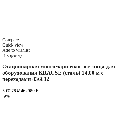
Compare
Quick view
Add to wishlist
В корзину
Стационарная многомаршевая лестница для
оборудования KRAUSE (сталь) 14,00 м с
переходами 836632
509278
₽
462980
₽
-9%