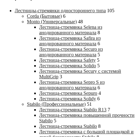
Лестницы-стремянки одностороннего типа
105
Corda (Бытовые)
6
Monto (Универсальные)
48
Лестница-стремянка Selena из
анодированного материала
8
Лестница-стремянка Safira из
анодированного материала
6
Лестница-стремянка Securo из
анодированного материала
5
Лестница-стремянка Safety
5
Лестница-стремянка Solido
5
Лестница-стремянка Secury с системой
MultiGrip
3
Лестница-стремянка Sepro S из
анодированного материала
6
Лестница-стремянка Sepuro
4
Лестница-стремянка Solidy
6
Stabilo (Профессиональные)
51
Лестница-стремянка Stabilo R13
7
Лестница-стремянка повышенной прочности
Stabilo
5
Лестница-стремянка Stabilo
8
Лестница-стремянка с большой площадкой и