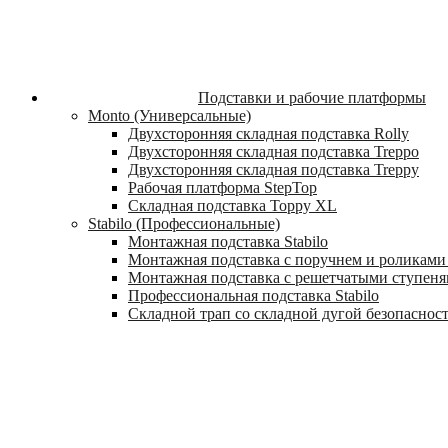
Подставки и рабочие платформы
Monto (Универсальные)
Двухсторонняя складная подставка Rolly
Двухсторонняя складная подставка Treppo
Двухсторонняя складная подставка Treppy
Рабочая платформа StepTop
Складная подставка Toppy XL
Stabilo (Профессиональные)
Монтажная подставка Stabilo
Монтажная подставка с поручнем и роликами 
Монтажная подставка с решетчатыми ступеням
Профессиональная подставка Stabilo
Складной трап со складной дугой безопасности