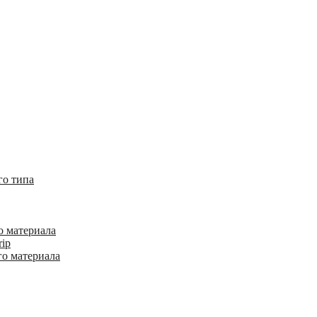
го типа
о материала
rip
го материала