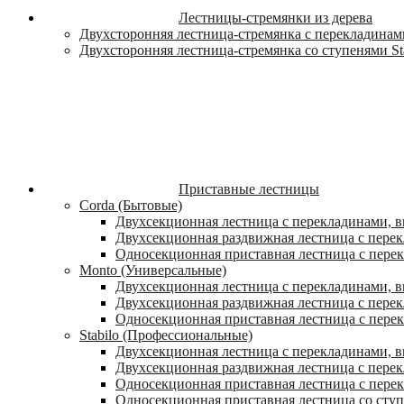
Лестницы-стремянки из дерева
Двухсторонняя лестница-стремянка с перекладинами
Двухсторонняя лестница-стремянка со ступенями St
Приставные лестницы
Corda (Бытовые)
Двухсекционная лестница с перекладинами, в
Двухсекционная раздвижная лестница с пере
Односекционная приставная лестница с пере
Monto (Универсальные)
Двухсекционная лестница с перекладинами, в
Двухсекционная раздвижная лестница с перек
Односекционная приставная лестница с перек
Stabilo (Профессиональные)
Двухсекционная лестница с перекладинами, вы
Двухсекционная раздвижная лестница с перек
Односекционная приставная лестница с перек
Односекционная приставная лестница со ступ