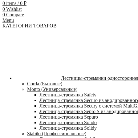
0
items
/
0
₽
0
Wishlist
0
Compare
Menu
КАТЕГОРИИ ТОВАРОВ
Лестницы-стремянки односторонне
Corda (Бытовые)
Monto (Универсальные)
Лестница-стремянка Safety
Лестница-стремянка Securo из анодированног
Лестница-стремянка Secury с системой MultiG
Лестница-стремянка Sepro S из анодированно
Лестница-стремянка Sepuro
Лестница-стремянка Solido
Лестница-стремянка Solidy
Stabilo (Профессиональные)