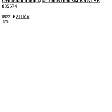
Основная площадка 1000х1000 мм KRAUSE
835574
89221
₽
81110
₽
-9%