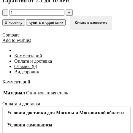
Гарантия от 2-х до 10 лет!
Количество
товара
Планка
В корзину
Купить в один клик
Купить в рассрочку
заднего
ограждения,
Compare
3000
Add to wishlist
мм
KRAUSE
(сталь)
Комментарий
835567
Оплата и доставка
Отзывы (0)
Видеоролик
Комментарий
Материал
Оцинкованная сталь
Оплата и доставка
Условия доставки для Москвы и Московской области
Условия самовывоза