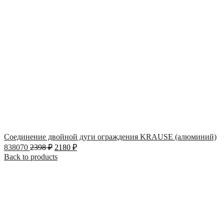
Соединение двойной дуги ограждения KRAUSE (алюминий)
838070
2398
₽
2180
₽
Back to products