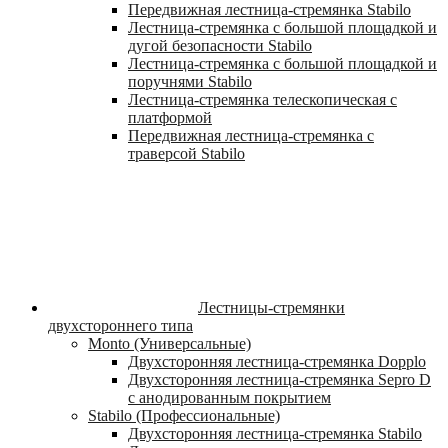
Передвижная лестница-стремянка Stabilo
Лестница-стремянка с большой площадкой и
дугой безопасности Stabilo
Лестница-стремянка с большой площадкой и
поручнями Stabilo
Лестница-стремянка телескопическая с
платформой
Передвижная лестница-стремянка с
траверсой Stabilo
Лестницы-стремянки
двухстороннего типа
Monto (Универсальные)
Двухсторонняя лестница-стремянка Dopplo
Двухсторонняя лестница-стремянка Sepro D
с анодированным покрытием
Stabilo (Профессиональные)
Двухсторонняя лестница-стремянка Stabilo