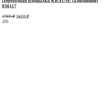
Переходная площадка KRAUSE (алюминий)
838117
37895
₽
34450
₽
-9%