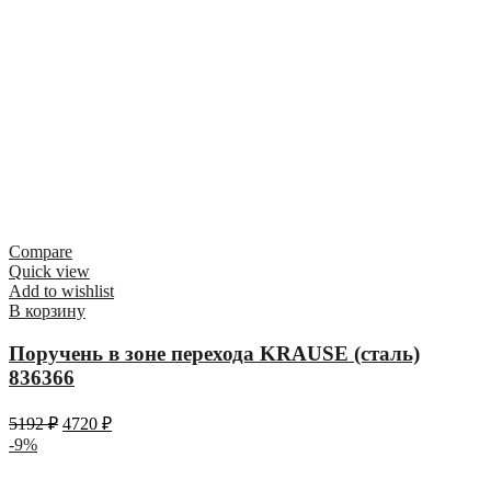
Compare
Quick view
Add to wishlist
В корзину
Поручень в зоне перехода KRAUSE (сталь)
836366
5192
₽
4720
₽
-9%