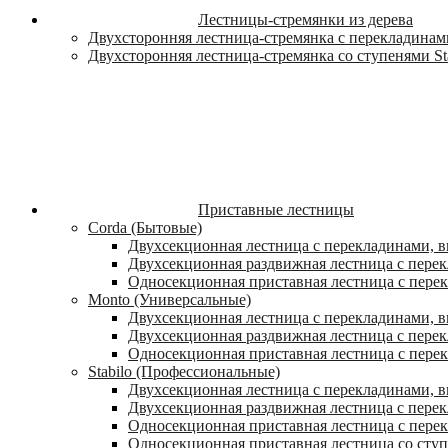
Лестницы-стремянки из дерева
Двухсторонняя лестница-стремянка с перекладинами
Двухсторонняя лестница-стремянка со ступенями St
Приставные лестницы
Corda (Бытовые)
Двухсекционная лестница с перекладинами, в
Двухсекционная раздвижная лестница с пере
Односекционная приставная лестница с пере
Monto (Универсальные)
Двухсекционная лестница с перекладинами, в
Двухсекционная раздвижная лестница с перек
Односекционная приставная лестница с перек
Stabilo (Профессиональные)
Двухсекционная лестница с перекладинами, вы
Двухсекционная раздвижная лестница с перек
Односекционная приставная лестница с перек
Односекционная приставная лестница со ступ