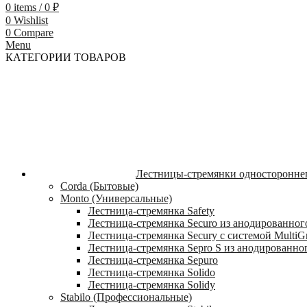
0
items
/
0
₽
0
Wishlist
0
Compare
Menu
КАТЕГОРИИ ТОВАРОВ
Лестницы-стремянки односторонне
Corda (Бытовые)
Monto (Универсальные)
Лестница-стремянка Safety
Лестница-стремянка Securo из анодированног
Лестница-стремянка Secury с системой MultiG
Лестница-стремянка Sepro S из анодированно
Лестница-стремянка Sepuro
Лестница-стремянка Solido
Лестница-стремянка Solidy
Stabilo (Профессиональные)