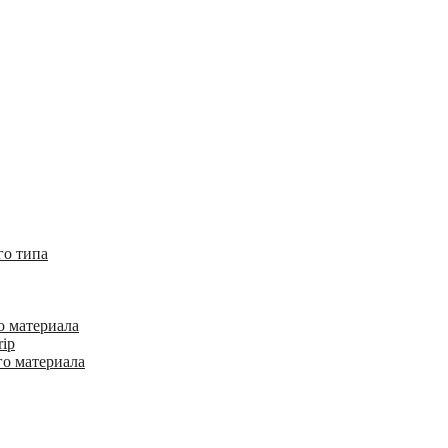
го типа
о материала
rip
го материала