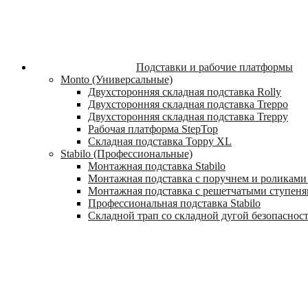
Подставки и рабочие платформы
Monto (Универсальные)
Двухсторонняя складная подставка Rolly
Двухсторонняя складная подставка Treppo
Двухсторонняя складная подставка Treppy
Рабочая платформа StepTop
Складная подставка Toppy XL
Stabilo (Профессиональные)
Монтажная подставка Stabilo
Монтажная подставка с поручнем и роликами 
Монтажная подставка с решетчатыми ступеням
Профессиональная подставка Stabilo
Складной трап со складной дугой безопасности