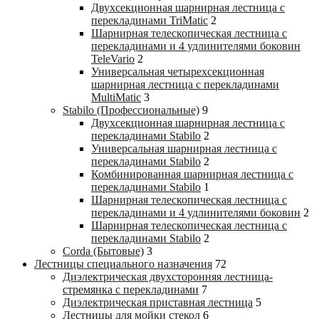
Двухсекционная шарнирная лестница с
перекладинами TriMatic
2
Шарнирная телескопическая лестница с
перекладинами и 4 удлинителями боковин
TeleVario
2
Универсальная четырехсекционная
шарнирная лестница с перекладинами
MultiMatic
3
Stabilo (Профессиональные)
9
Двухсекционная шарнирная лестница с
перекладинами Stabilo
2
Универсальная шарнирная лестница с
перекладинами Stabilo
2
Комбинированная шарнирная лестница с
перекладинами Stabilo
1
Шарнирная телескопическая лестница с
перекладинами и 4 удлинителями боковин
2
Шарнирная телескопическая лестница с
перекладинами Stabilo
2
Corda (Бытовые)
3
Лестницы специального назначения
72
Диэлектрическая двухсторонняя лестница-
стремянка с перекладинами
7
Диэлектрическая приставная лестница
5
Лестницы для мойки стекол
6