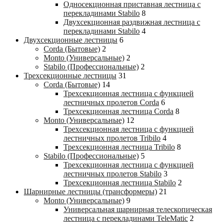
Односекционная приставная лестница с
перекладинами Stabilo
8
Двухсекционная раздвижная лестница с
перекладинами Stabilo
4
Двухсекционные лестницы
6
Corda (Бытовые)
2
Monto (Универсальные)
2
Stabilo (Профессиональные)
2
Трехсекционные лестницы
31
Corda (Бытовые)
14
Трехсекционная лестница с функцией
лестничных пролетов Corda
6
Трехсекционная лестница Corda
8
Monto (Универсальные)
12
Трехсекционная лестница с функцией
лестничных пролетов Tribilo
4
Трехсекционная лестница Tribilo
8
Stabilo (Профессиональные)
5
Трехсекционная лестница с функцией
лестничных пролетов Stabilo
3
Трехсекционная лестница Stabilo
2
Шарнирные лестницы (трансформеры)
21
Monto (Универсальные)
9
Универсальная шарнирная телескопическая
лестница с перекладинами TeleMatic
2