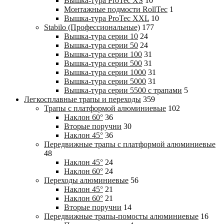
Вышка-тура ProTec XS
10
Монтажные подмости RollTec
1
Вышка-тура ProTec XXL
10
Stabilo (Профессиональные)
177
Вышка-тура cерии 10
24
Вышка-тура cерии 50
24
Вышка-тура cерии 100
31
Вышка-тура cерии 500
31
Вышка-тура cерии 1000
31
Вышка-тура cерии 5000
31
Вышка-тура cерии 5500 с трапами
5
Легкосплавные трапы и переходы
359
Трапы с платформой алюминиевые
102
Наклон 60°
36
Вторые поручни
30
Наклон 45°
36
Передвижные трапы с платформой алюминиевые
48
Наклон 45°
24
Наклон 60°
24
Переходы алюминиевые
56
Наклон 45°
21
Наклон 60°
21
Вторые поручни
14
Передвижные трапы-помосты алюминиевые
16