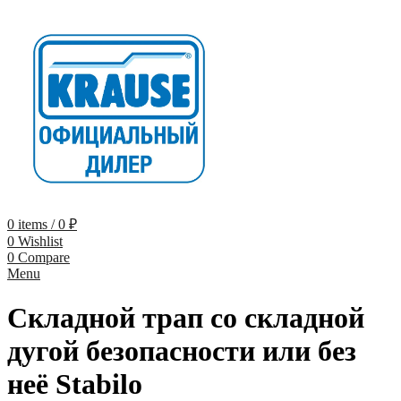
0
items
/
0
₽
0
Wishlist
0
Compare
Menu
Складной трап со складной
дугой безопасности или без
неё Stabilo