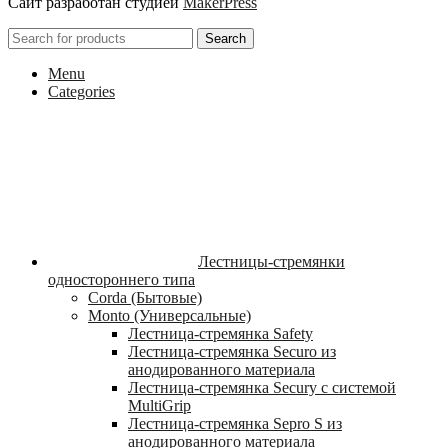
Сайт разработан студией
MakerPress
Search
Menu
Categories
Лестницы-стремянки
одностороннего типа
Corda (Бытовые)
Monto (Универсальные)
Лестница-стремянка Safety
Лестница-стремянка Securo из
анодированного материала
Лестница-стремянка Secury с системой
MultiGrip
Лестница-стремянка Sepro S из
анодированного материала