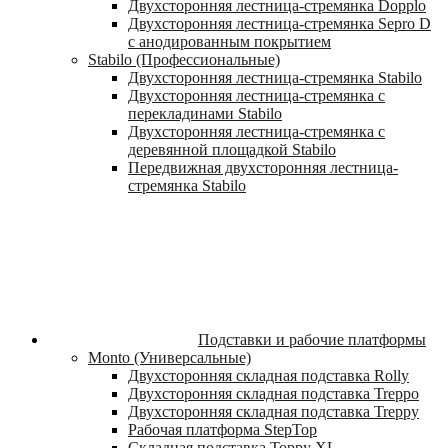
Двухсторонняя лестница-стремянка Dopplo
Двухсторонняя лестница-стремянка Sepro D
с анодированным покрытием
Stabilo (Профессиональные)
Двухсторонняя лестница-стремянка Stabilo
Двухсторонняя лестница-стремянка с
перекладинами Stabilo
Двухсторонняя лестница-стремянка с
деревянной площадкой Stabilo
Передвижная двухсторонняя лестница-
стремянка Stabilo
Подставки и рабочие платформы
Monto (Универсальные)
Двухсторонняя складная подставка Rolly
Двухсторонняя складная подставка Treppo
Двухсторонняя складная подставка Treppy
Рабочая платформа StepTop
Складная подставка Toppy XL