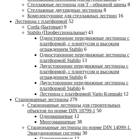
Стеллажные лестницы для Т - образной шины
8
Стеллажные двухрядные лестницы
8
Комплектующие для стеллажных лестниц
16
Лестницы с платформой
52
Corda (Бытовые)
9
Stabilo (Профессиональные)
43
Односторонние передвижные лестницы с
платформой, с плинтусом и высоким
ограждением Stabilo
6
Односторонние передвижные лестницы с
платформой Stabilo
13
Двухсторонние передвижные лестницы с
платформой, с плинтусом и высоким
ограждением Stabilo
6
Двухсторонние передвижные лестницы с
платформой Stabilo
6
Лестница с платформой Vario Kompakt
12
Стационарные лестницы
279
Стационарные лестницы для строительных
объектов по норме DIN 18799-1
50
Одномаршевые
12
Многомаршевые
38
Стационарные лестницы по норме DIN 14099-1.
Эвакуационные системы
30
Одномаршевые
12