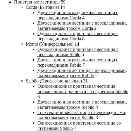
Приставные лестницы
59
Corda (Бытовые)
14
Двухсекционная раздвижная лестница с
перекладинами Corda
4
Двухсекционная лестница с перекладинами,
вытягиваемая тросом Corda
2
Односекционная приставная лестница с
перекладинами Corda
8
Monto (Универсальные)
14
Односекционная приставная лестница с
перекладинами Sibilo
5
Двухсекционная раздвижная лестница с
перекладинами Fabilo
7
Двухсекционная лестница с перекладинами,
вытягиваемая тросом Robilo
2
Stabilo (Профессиональные)
31
Односекционная приставная лестница
повышенной прочности со ступенями Stabilo
6
Двухсекционная лестница с перекладинами,
вытягиваемая тросом Stabilo
4
Трехсекционная лестница с перекладинами,
вытягиваемая тросом Stabilo
3
Односекционная приставная лестница со
ступенями Stabilo
7