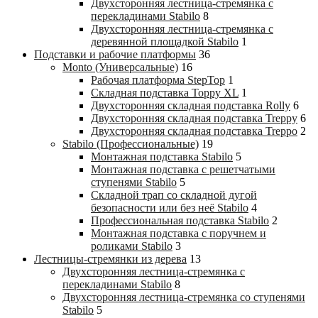
Двухсторонняя лестница-стремянка с
перекладинами Stabilo
8
Двухсторонняя лестница-стремянка с
деревянной площадкой Stabilo
1
Подставки и рабочие платформы
36
Monto (Универсальные)
16
Рабочая платформа StepTop
1
Складная подставка Toppy XL
1
Двухсторонняя складная подставка Rolly
6
Двухсторонняя складная подставка Treppy
6
Двухсторонняя складная подставка Treppo
2
Stabilo (Профессиональные)
19
Монтажная подставка Stabilo
5
Монтажная подставка с решетчатыми
ступенями Stabilo
5
Складной трап со складной дугой
безопасности или без неё Stabilo
4
Профессиональная подставка Stabilo
2
Монтажная подставка с поручнем и
роликами Stabilo
3
Лестницы-стремянки из дерева
13
Двухсторонняя лестница-стремянка с
перекладинами Stabilo
8
Двухсторонняя лестница-стремянка со ступенями
Stabilo
5