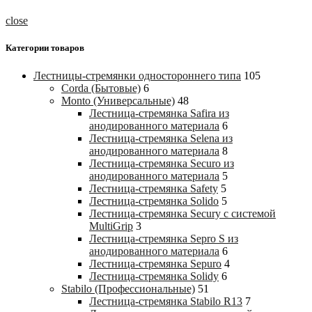
close
Категории товаров
Лестницы-стремянки одностороннего типа
105
Corda (Бытовые)
6
Monto (Универсальные)
48
Лестница-стремянка Safira из
анодированного материала
6
Лестница-стремянка Selena из
анодированного материала
8
Лестница-стремянка Securo из
анодированного материала
5
Лестница-стремянка Safety
5
Лестница-стремянка Solido
5
Лестница-стремянка Secury с системой
MultiGrip
3
Лестница-стремянка Sepro S из
анодированного материала
6
Лестница-стремянка Sepuro
4
Лестница-стремянка Solidy
6
Stabilo (Профессиональные)
51
Лестница-стремянка Stabilo R13
7