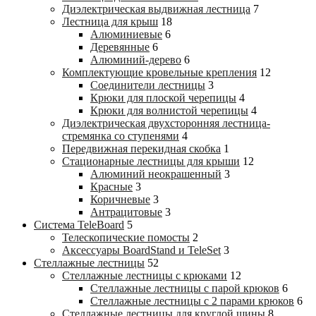
Диэлектрическая выдвижная лестница
7
Лестница для крыш
18
Алюминиевые
6
Деревянные
6
Алюминий-дерево
6
Комплектующие кровельные крепления
12
Соединители лестницы
3
Крюки для плоской черепицы
4
Крюки для волнистой черепицы
4
Диэлектрическая двухсторонняя лестница-
стремянка со ступенями
4
Передвижная перекидная скобка
1
Стационарные лестницы для крыши
12
Алюминий неокрашенный
3
Красные
3
Коричневые
3
Антрацитовые
3
Система TeleBoard
5
Телескопические помосты
2
Аксессуары BoardStand и TeleSet
3
Стеллажные лестницы
52
Стеллажные лестницы с крюками
12
Стеллажные лестницы с парой крюков
6
Стеллажные лестницы c 2 парами крюков
6
Стеллажные лестницы для круглой шины
8