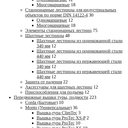
Многомаршевые
18
Стационарные лестницы для индустриальных
объектов по норме DIN 14122-4
30
Одномаршевые
12
Многомаршевые
18
Элементы стационарных лестниц
75
Шахтные лестницы
48
Шахтные лестницы из оцинкованной стали
340 мм
12
Шахтные лестницы из оцинкованной стали
440 мм
12
Шахтные лестницы из нержавеющей стали
340 мм
12
Шахтные лестницы из нержавеющей стали
440 мм
12
Защита от падения
22
Аксессуары для шахтных лестниц
12
Приспособления для подъема
12
Передвижные вышки туры, подмости
223
Corda (Бытовые)
10
Monto (Универсальные)
36
Вышка-тура ClimTec
3
Вышка-тура ProTec XS-P
2
Вышка-тура ProTec
10