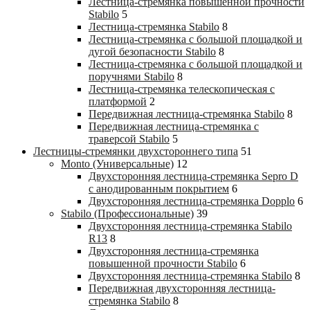
Лестница-стремянка повышенной прочности
Stabilo
5
Лестница-стремянка Stabilo
8
Лестница-стремянка с большой площадкой и
дугой безопасности Stabilo
8
Лестница-стремянка с большой площадкой и
поручнями Stabilo
8
Лестница-стремянка телескопическая с
платформой
2
Передвижная лестница-стремянка Stabilo
8
Передвижная лестница-стремянка с
траверсой Stabilo
5
Лестницы-стремянки двухстороннего типа
51
Monto (Универсальные)
12
Двухсторонняя лестница-стремянка Sepro D
с анодированным покрытием
6
Двухсторонняя лестница-стремянка Dopplo
6
Stabilo (Профессиональные)
39
Двухсторонняя лестница-стремянка Stabilo
R13
8
Двухсторонняя лестница-стремянка
повышенной прочности Stabilo
6
Двухсторонняя лестница-стремянка Stabilo
8
Передвижная двухсторонняя лестница-
стремянка Stabilo
8