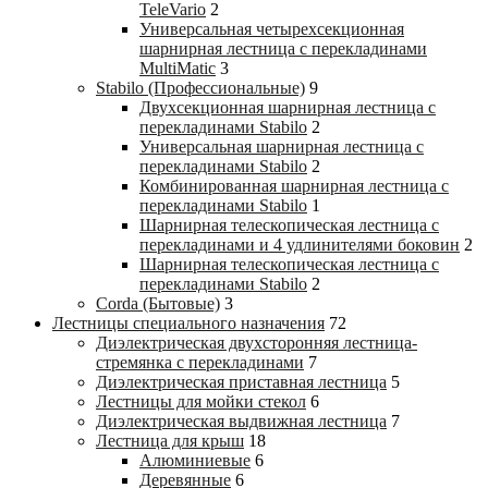
TeleVario
2
Универсальная четырехсекционная
шарнирная лестница с перекладинами
MultiMatic
3
Stabilo (Профессиональные)
9
Двухсекционная шарнирная лестница с
перекладинами Stabilo
2
Универсальная шарнирная лестница с
перекладинами Stabilo
2
Комбинированная шарнирная лестница с
перекладинами Stabilo
1
Шарнирная телескопическая лестница с
перекладинами и 4 удлинителями боковин
2
Шарнирная телескопическая лестница с
перекладинами Stabilo
2
Corda (Бытовые)
3
Лестницы специального назначения
72
Диэлектрическая двухсторонняя лестница-
стремянка с перекладинами
7
Диэлектрическая приставная лестница
5
Лестницы для мойки стекол
6
Диэлектрическая выдвижная лестница
7
Лестница для крыш
18
Алюминиевые
6
Деревянные
6