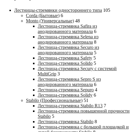
Лестницы-стремянки одностороннего типа
105
Corda (Бытовые)
6
Monto (Универсальные)
48
Лестница-стремянка Safira из
анодированного материала
6
Лестница-стремянка Selena из
анодированного материала
8
Лестница-стремянка Securo из
анодированного материала
5
Лестница-стремянка Safety
5
Лестница-стремянка Solido
5
Лестница-стремянка Secury с системой
MultiGrip
3
Лестница-стремянка Sepro S из
анодированного материала
6
Лестница-стремянка Sepuro
4
Лестница-стремянка Solidy
6
Stabilo (Профессиональные)
51
Лестница-стремянка Stabilo R13
7
Лестница-стремянка повышенной прочности
Stabilo
5
Лестница-стремянка Stabilo
8
Лестница-стремянка с большой площадкой и