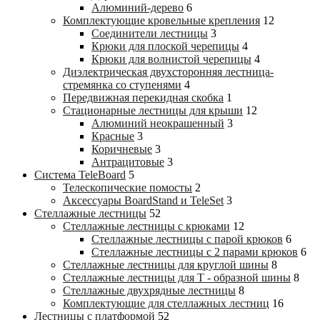
Алюминий-дерево
6
Комплектующие кровельные крепления
12
Соединители лестницы
3
Крюки для плоской черепицы
4
Крюки для волнистой черепицы
4
Диэлектрическая двухсторонняя лестница-
стремянка со ступенями
4
Передвижная перекидная скобка
1
Стационарные лестницы для крыши
12
Алюминий неокрашенный
3
Красные
3
Коричневые
3
Антрацитовые
3
Система TeleBoard
5
Телескопические помосты
2
Аксессуары BoardStand и TeleSet
3
Стеллажные лестницы
52
Стеллажные лестницы с крюками
12
Стеллажные лестницы с парой крюков
6
Стеллажные лестницы c 2 парами крюков
6
Стеллажные лестницы для круглой шины
8
Стеллажные лестницы для Т - образной шины
8
Стеллажные двухрядные лестницы
8
Комплектующие для стеллажных лестниц
16
Лестницы с платформой
52