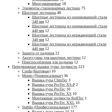
Многомаршевые
18
Элементы стационарных лестниц
75
Шахтные лестницы
48
Шахтные лестницы из оцинкованной стали
340 мм
12
Шахтные лестницы из оцинкованной стали
440 мм
12
Шахтные лестницы из нержавеющей стали
340 мм
12
Шахтные лестницы из нержавеющей стали
440 мм
12
Защита от падения
22
Аксессуары для шахтных лестниц
12
Приспособления для подъема
12
Передвижные вышки туры, подмости
223
Corda (Бытовые)
10
Monto (Универсальные)
36
Вышка-тура ClimTec
3
Вышка-тура ProTec XS-P
2
Вышка-тура ProTec
10
Вышка-тура ProTec XS
10
Монтажные подмости RollTec
1
Вышка-тура ProTec XXL
10
Stabilo (Профессиональные)
177
Вышка-тура cерии 10
24