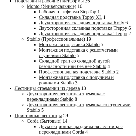
Подставки и рабочие платформы
36
Monto (Универсальные)
16
Рабочая платформа StepTop
1
Складная подставка Toppy XL
1
Двухсторонняя складная подставка Rolly
6
Двухсторонняя складная подставка Treppy
6
Двухсторонняя складная подставка Treppo
2
Stabilo (Профессиональные)
19
Монтажная подставка Stabilo
5
Монтажная подставка с решетчатыми
ступенями Stabilo
5
Складной трап со складной дугой
безопасности или без неё Stabilo
4
Профессиональная подставка Stabilo
2
Монтажная подставка с поручнем и
роликами Stabilo
3
Лестницы-стремянки из дерева
13
Двухсторонняя лестница-стремянка с
перекладинами Stabilo
8
Двухсторонняя лестница-стремянка со ступенями
Stabilo
5
Приставные лестницы
59
Corda (Бытовые)
14
Двухсекционная раздвижная лестница с
перекладинами Corda
4