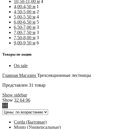
10,50-11,00 м
4
4,00-4,50 м
1
4,50-5,00 м
2
5,00-5,50 м
4
6,00-6,50 м
5
6,50-7,00 м
3
7,00-7,50 м
3
7,50-8,00 м
3
9,00-9,50 м
6
Товары по акции
On sale
Главная
Магазин
Трехсекционные лестницы
Представлен 31 товар
Show sidebar
Show
32
64
96
Corda (Бытовые)
Monto (Универсальные)