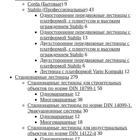
Corda (Бытовые)
9
Stabilo (Профессиональные)
43
Односторонние передвижные лестницы с
платформой, с плинтусом и высоким
ограждением Stabilo
6
Односторонние передвижные лестницы с
платформой Stabilo
13
Двухсторонние передвижные лестницы с
платформой, с плинтусом и высоким
ограждением Stabilo
6
Двухсторонние передвижные лестницы с
платформой Stabilo
6
Лестница с платформой Vario Kompakt
12
Стационарные лестницы
279
Стационарные лестницы для строительных
объектов по норме DIN 18799-1
50
Одномаршевые
12
Многомаршевые
38
Стационарные лестницы по норме DIN 14099-1.
Эвакуационные системы
30
Одномаршевые
12
Многомаршевые
18
Стационарные лестницы для индустриальных
объектов по норме DIN 14122-4
30
Одномаршевые
12