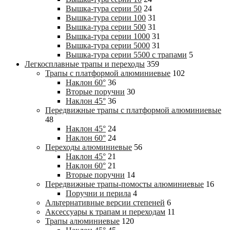
Вышка-тура cерии 50
24
Вышка-тура cерии 100
31
Вышка-тура cерии 500
31
Вышка-тура cерии 1000
31
Вышка-тура cерии 5000
31
Вышка-тура cерии 5500 с трапами
5
Легкосплавные трапы и переходы
359
Трапы с платформой алюминиевые
102
Наклон 60°
36
Вторые поручни
30
Наклон 45°
36
Передвижные трапы с платформой алюминиевые
48
Наклон 45°
24
Наклон 60°
24
Переходы алюминиевые
56
Наклон 45°
21
Наклон 60°
21
Вторые поручни
14
Передвижные трапы-помосты алюминиевые
16
Поручни и перила
4
Альтернативные версии степеней
6
Аксессуары к трапам и переходам
11
Трапы алюминиевые
120