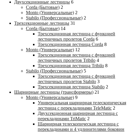
Двухсекционные лестницы
6
Corda (Бытовые)
2
Monto (Универсальные)
2
Stabilo (Профессиональные)
2
Трехсекционные лестницы
31
Corda (Бытовые)
14
Трехсекционная лестница с функцией
лестничных пролетов Corda
6
Трехсекционная лестница Corda
8
Monto (Универсальные)
12
Трехсекционная лестница с функцией
лестничных пролетов Tribilo
4
Трехсекционная лестница Tribilo
8
Stabilo (Профессиональные)
5
Трехсекционная лестница с функцией
лестничных пролетов Stabilo
3
Трехсекционная лестница Stabilo
2
Шарнирные лестницы (трансформеры)
21
Monto (Универсальные)
9
Универсальная шарнирная телескопическая
лестница с перекладинами TeleMatic
2
Двухсекционная шарнирная лестница с
перекладинами TriMatic
2
Шарнирная телескопическая лестница с
перекладинами и 4 удлинителями боковин