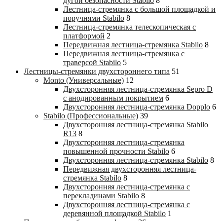
дугой безопасности Stabilo
8
Лестница-стремянка с большой площадкой и
поручнями Stabilo
8
Лестница-стремянка телескопическая с
платформой
2
Передвижная лестница-стремянка Stabilo
8
Передвижная лестница-стремянка с
траверсой Stabilo
5
Лестницы-стремянки двухстороннего типа
51
Monto (Универсальные)
12
Двухсторонняя лестница-стремянка Sepro D
с анодированным покрытием
6
Двухсторонняя лестница-стремянка Dopplo
6
Stabilo (Профессиональные)
39
Двухсторонняя лестница-стремянка Stabilo
R13
8
Двухсторонняя лестница-стремянка
повышенной прочности Stabilo
6
Двухсторонняя лестница-стремянка Stabilo
8
Передвижная двухсторонняя лестница-
стремянка Stabilo
8
Двухсторонняя лестница-стремянка с
перекладинами Stabilo
8
Двухсторонняя лестница-стремянка с
деревянной площадкой Stabilo
1