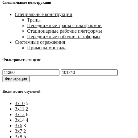
Специальные конструкции
Специальные конструкции
Трапы
Передвижные трапы с платформой
Стационарные рабочие платформы
Передвижные рабочие платформы
Системные ограждения
Примеры монтажа
Фильтровать по цене
Минимальная
Максимальная
цена
цена
Фильтрация
Количество ступеней
3х10
5
3х11
2
3х12
6
3х14
4
3х6
3
3х7
2
3х8
5