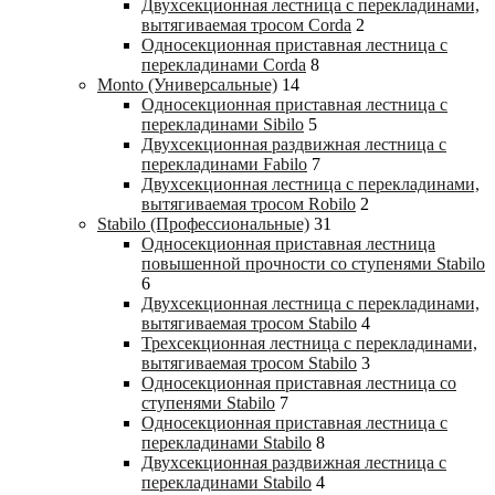
Двухсекционная лестница с перекладинами,
вытягиваемая тросом Corda
2
Односекционная приставная лестница с
перекладинами Corda
8
Monto (Универсальные)
14
Односекционная приставная лестница с
перекладинами Sibilo
5
Двухсекционная раздвижная лестница с
перекладинами Fabilo
7
Двухсекционная лестница с перекладинами,
вытягиваемая тросом Robilo
2
Stabilo (Профессиональные)
31
Односекционная приставная лестница
повышенной прочности со ступенями Stabilo
6
Двухсекционная лестница с перекладинами,
вытягиваемая тросом Stabilo
4
Трехсекционная лестница с перекладинами,
вытягиваемая тросом Stabilo
3
Односекционная приставная лестница со
ступенями Stabilo
7
Односекционная приставная лестница с
перекладинами Stabilo
8
Двухсекционная раздвижная лестница с
перекладинами Stabilo
4