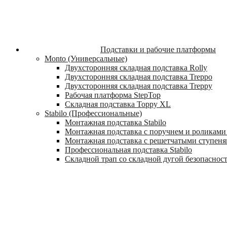
Подставки и рабочие платформы
Monto (Универсальные)
Двухсторонняя складная подставка Rolly
Двухсторонняя складная подставка Treppo
Двухсторонняя складная подставка Treppy
Рабочая платформа StepTop
Складная подставка Toppy XL
Stabilo (Профессиональные)
Монтажная подставка Stabilo
Монтажная подставка с поручнем и роликами 
Монтажная подставка с решетчатыми ступеням
Профессиональная подставка Stabilo
Складной трап со складной дугой безопасности