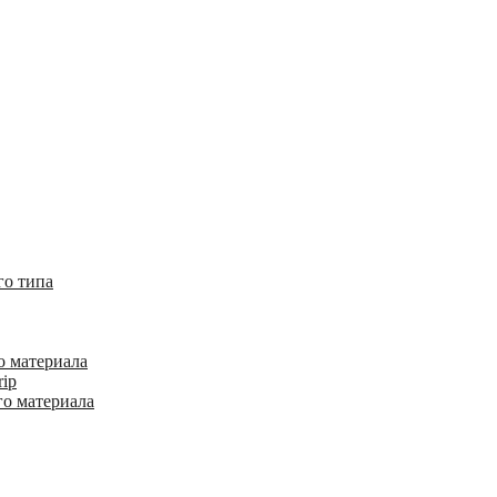
го типа
о материала
rip
го материала