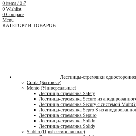
0
items
/
0
₽
0
Wishlist
0
Compare
Menu
КАТЕГОРИИ ТОВАРОВ
Лестницы-стремянки односторонне
Corda (Бытовые)
Monto (Универсальные)
Лестница-стремянка Safety
Лестница-стремянка Securo из анодированног
Лестница-стремянка Secury с системой MultiG
Лестница-стремянка Sepro S из анодированно
Лестница-стремянка Sepuro
Лестница-стремянка Solido
Лестница-стремянка Solidy
Stabilo (Профессиональные)