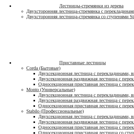
Лестницы-стремянки из дерева
Двухсторонняя лестница-стремянка с перекладинами
Двухсторонняя лестница-стремянка со ступенями St
Приставные лестницы
Corda (Бытовые)
Двухсекционная лестница с перекладинами, в
Двухсекционная раздвижная лестница с пере
Односекционная приставная лестница с пере
Monto (Универсальные)
Двухсекционная лестница с перекладинами, в
Двухсекционная раздвижная лестница с перек
Односекционная приставная лестница с перек
Stabilo (Профессиональные)
Двухсекционная лестница с перекладинами, вы
Двухсекционная раздвижная лестница с перек
Односекционная приставная лестница с перек
Односекционная приставная лестница со ступ