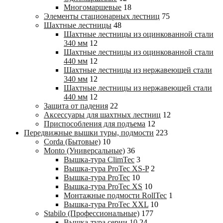
Многомаршевые
18
Элементы стационарных лестниц
75
Шахтные лестницы
48
Шахтные лестницы из оцинкованной стали
340 мм
12
Шахтные лестницы из оцинкованной стали
440 мм
12
Шахтные лестницы из нержавеющей стали
340 мм
12
Шахтные лестницы из нержавеющей стали
440 мм
12
Защита от падения
22
Аксессуары для шахтных лестниц
12
Приспособления для подъема
12
Передвижные вышки туры, подмости
223
Corda (Бытовые)
10
Monto (Универсальные)
36
Вышка-тура ClimTec
3
Вышка-тура ProTec XS-P
2
Вышка-тура ProTec
10
Вышка-тура ProTec XS
10
Монтажные подмости RollTec
1
Вышка-тура ProTec XXL
10
Stabilo (Профессиональные)
177
Вышка-тура cерии 10
24