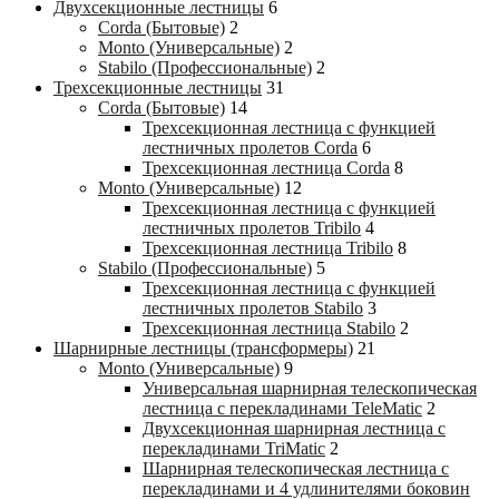
Двухсекционные лестницы
6
Corda (Бытовые)
2
Monto (Универсальные)
2
Stabilo (Профессиональные)
2
Трехсекционные лестницы
31
Corda (Бытовые)
14
Трехсекционная лестница с функцией
лестничных пролетов Corda
6
Трехсекционная лестница Corda
8
Monto (Универсальные)
12
Трехсекционная лестница с функцией
лестничных пролетов Tribilo
4
Трехсекционная лестница Tribilo
8
Stabilo (Профессиональные)
5
Трехсекционная лестница с функцией
лестничных пролетов Stabilo
3
Трехсекционная лестница Stabilo
2
Шарнирные лестницы (трансформеры)
21
Monto (Универсальные)
9
Универсальная шарнирная телескопическая
лестница с перекладинами TeleMatic
2
Двухсекционная шарнирная лестница с
перекладинами TriMatic
2
Шарнирная телескопическая лестница с
перекладинами и 4 удлинителями боковин