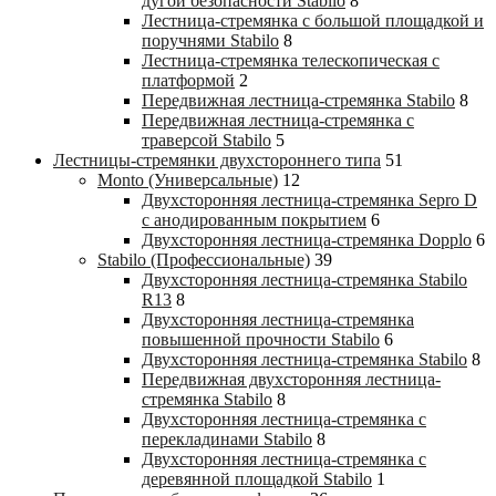
дугой безопасности Stabilo
8
Лестница-стремянка с большой площадкой и
поручнями Stabilo
8
Лестница-стремянка телескопическая с
платформой
2
Передвижная лестница-стремянка Stabilo
8
Передвижная лестница-стремянка с
траверсой Stabilo
5
Лестницы-стремянки двухстороннего типа
51
Monto (Универсальные)
12
Двухсторонняя лестница-стремянка Sepro D
с анодированным покрытием
6
Двухсторонняя лестница-стремянка Dopplo
6
Stabilo (Профессиональные)
39
Двухсторонняя лестница-стремянка Stabilo
R13
8
Двухсторонняя лестница-стремянка
повышенной прочности Stabilo
6
Двухсторонняя лестница-стремянка Stabilo
8
Передвижная двухсторонняя лестница-
стремянка Stabilo
8
Двухсторонняя лестница-стремянка с
перекладинами Stabilo
8
Двухсторонняя лестница-стремянка с
деревянной площадкой Stabilo
1