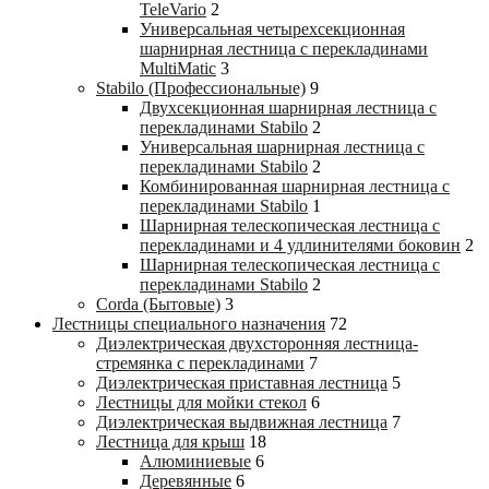
TeleVario
2
Универсальная четырехсекционная
шарнирная лестница с перекладинами
MultiMatic
3
Stabilo (Профессиональные)
9
Двухсекционная шарнирная лестница с
перекладинами Stabilo
2
Универсальная шарнирная лестница с
перекладинами Stabilo
2
Комбинированная шарнирная лестница с
перекладинами Stabilo
1
Шарнирная телескопическая лестница с
перекладинами и 4 удлинителями боковин
2
Шарнирная телескопическая лестница с
перекладинами Stabilo
2
Corda (Бытовые)
3
Лестницы специального назначения
72
Диэлектрическая двухсторонняя лестница-
стремянка с перекладинами
7
Диэлектрическая приставная лестница
5
Лестницы для мойки стекол
6
Диэлектрическая выдвижная лестница
7
Лестница для крыш
18
Алюминиевые
6
Деревянные
6