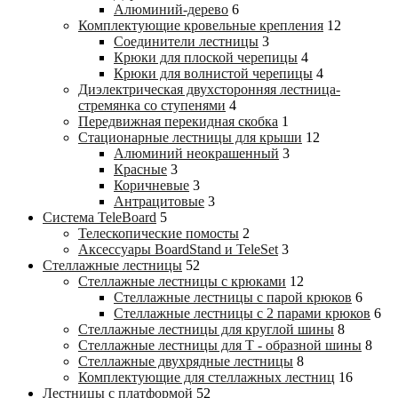
Алюминий-дерево
6
Комплектующие кровельные крепления
12
Соединители лестницы
3
Крюки для плоской черепицы
4
Крюки для волнистой черепицы
4
Диэлектрическая двухсторонняя лестница-
стремянка со ступенями
4
Передвижная перекидная скобка
1
Стационарные лестницы для крыши
12
Алюминий неокрашенный
3
Красные
3
Коричневые
3
Антрацитовые
3
Система TeleBoard
5
Телескопические помосты
2
Аксессуары BoardStand и TeleSet
3
Стеллажные лестницы
52
Стеллажные лестницы с крюками
12
Стеллажные лестницы с парой крюков
6
Стеллажные лестницы c 2 парами крюков
6
Стеллажные лестницы для круглой шины
8
Стеллажные лестницы для Т - образной шины
8
Стеллажные двухрядные лестницы
8
Комплектующие для стеллажных лестниц
16
Лестницы с платформой
52