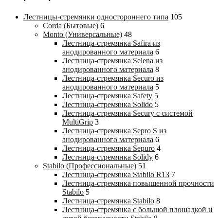
Лестницы-стремянки одностороннего типа
105
Corda (Бытовые)
6
Monto (Универсальные)
48
Лестница-стремянка Safira из
анодированного материала
6
Лестница-стремянка Selena из
анодированного материала
8
Лестница-стремянка Securo из
анодированного материала
5
Лестница-стремянка Safety
5
Лестница-стремянка Solido
5
Лестница-стремянка Secury с системой
MultiGrip
3
Лестница-стремянка Sepro S из
анодированного материала
6
Лестница-стремянка Sepuro
4
Лестница-стремянка Solidy
6
Stabilo (Профессиональные)
51
Лестница-стремянка Stabilo R13
7
Лестница-стремянка повышенной прочности
Stabilo
5
Лестница-стремянка Stabilo
8
Лестница-стремянка с большой площадкой и