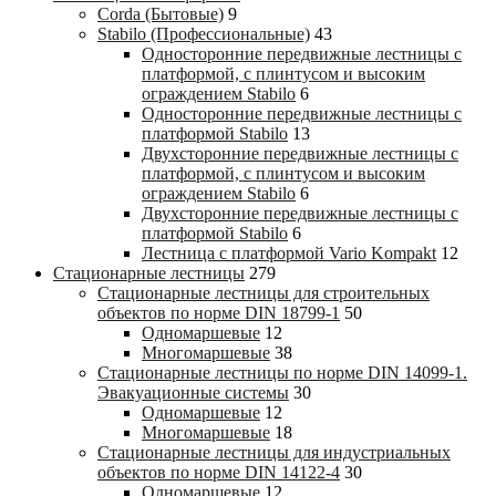
Corda (Бытовые)
9
Stabilo (Профессиональные)
43
Односторонние передвижные лестницы с
платформой, с плинтусом и высоким
ограждением Stabilo
6
Односторонние передвижные лестницы с
платформой Stabilo
13
Двухсторонние передвижные лестницы с
платформой, с плинтусом и высоким
ограждением Stabilo
6
Двухсторонние передвижные лестницы с
платформой Stabilo
6
Лестница с платформой Vario Kompakt
12
Стационарные лестницы
279
Стационарные лестницы для строительных
объектов по норме DIN 18799-1
50
Одномаршевые
12
Многомаршевые
38
Стационарные лестницы по норме DIN 14099-1.
Эвакуационные системы
30
Одномаршевые
12
Многомаршевые
18
Стационарные лестницы для индустриальных
объектов по норме DIN 14122-4
30
Одномаршевые
12