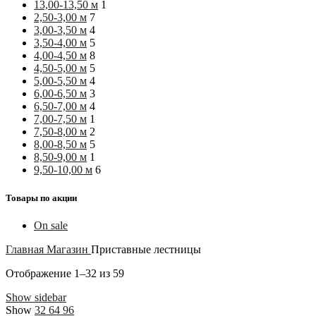
13,00-13,50 м
1
2,50-3,00 м
7
3,00-3,50 м
4
3,50-4,00 м
5
4,00-4,50 м
8
4,50-5,00 м
5
5,00-5,50 м
4
6,00-6,50 м
3
6,50-7,00 м
4
7,00-7,50 м
1
7,50-8,00 м
2
8,00-8,50 м
5
8,50-9,00 м
1
9,50-10,00 м
6
Товары по акции
On sale
Главная
Магазин
Приставные лестницы
Отображение 1–32 из 59
Show sidebar
Show
32
64
96