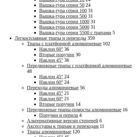
Вышка-тура cерии 50
24
Вышка-тура cерии 100
31
Вышка-тура cерии 500
31
Вышка-тура cерии 1000
31
Вышка-тура cерии 5000
31
Вышка-тура cерии 5500 с трапами
5
Легкосплавные трапы и переходы
359
Трапы с платформой алюминиевые
102
Наклон 60°
36
Вторые поручни
30
Наклон 45°
36
Передвижные трапы с платформой алюминиевые
48
Наклон 45°
24
Наклон 60°
24
Переходы алюминиевые
56
Наклон 45°
21
Наклон 60°
21
Вторые поручни
14
Передвижные трапы-помосты алюминиевые
16
Поручни и перила
4
Альтернативные версии степеней
6
Аксессуары к трапам и переходам
11
Трапы алюминиевые
120