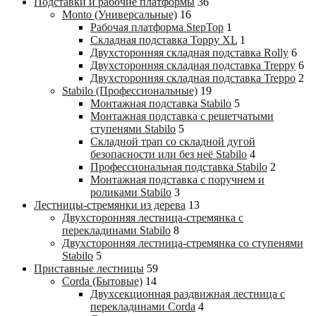
Подставки и рабочие платформы
36
Monto (Универсальные)
16
Рабочая платформа StepTop
1
Складная подставка Toppy XL
1
Двухсторонняя складная подставка Rolly
6
Двухсторонняя складная подставка Treppy
6
Двухсторонняя складная подставка Treppo
2
Stabilo (Профессиональные)
19
Монтажная подставка Stabilo
5
Монтажная подставка с решетчатыми
ступенями Stabilo
5
Складной трап со складной дугой
безопасности или без неё Stabilo
4
Профессиональная подставка Stabilo
2
Монтажная подставка с поручнем и
роликами Stabilo
3
Лестницы-стремянки из дерева
13
Двухсторонняя лестница-стремянка с
перекладинами Stabilo
8
Двухсторонняя лестница-стремянка со ступенями
Stabilo
5
Приставные лестницы
59
Corda (Бытовые)
14
Двухсекционная раздвижная лестница с
перекладинами Corda
4