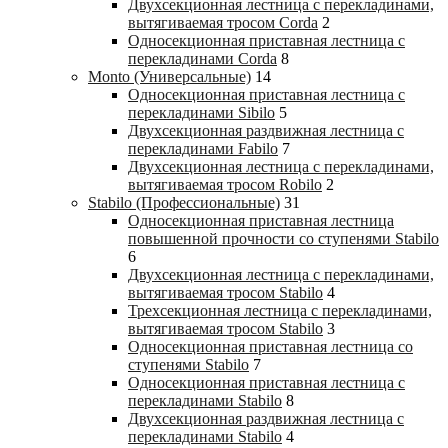
Двухсекционная лестница с перекладинами,
вытягиваемая тросом Corda
2
Односекционная приставная лестница с
перекладинами Corda
8
Monto (Универсальные)
14
Односекционная приставная лестница с
перекладинами Sibilo
5
Двухсекционная раздвижная лестница с
перекладинами Fabilo
7
Двухсекционная лестница с перекладинами,
вытягиваемая тросом Robilo
2
Stabilo (Профессиональные)
31
Односекционная приставная лестница
повышенной прочности со ступенями Stabilo
6
Двухсекционная лестница с перекладинами,
вытягиваемая тросом Stabilo
4
Трехсекционная лестница с перекладинами,
вытягиваемая тросом Stabilo
3
Односекционная приставная лестница со
ступенями Stabilo
7
Односекционная приставная лестница с
перекладинами Stabilo
8
Двухсекционная раздвижная лестница с
перекладинами Stabilo
4