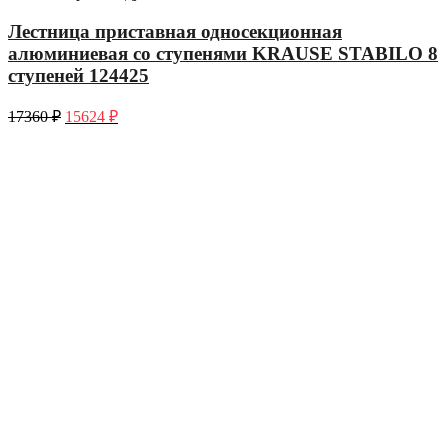
Лестница приставная односекционная
алюминиевая со ступенями KRAUSE STABILO 8
ступеней 124425
17360
₽
15624
₽