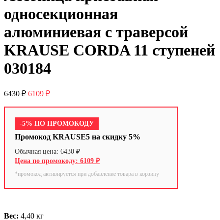
односекционная
алюминиевая с траверсой
KRAUSE CORDA 11 ступеней
030184
6430
₽
6109
₽
-5% ПО ПРОМОКОДУ
Промокод KRAUSE5 на скидку 5%
6430
₽
6109
₽
*промокод активируется при добавление товара в корзину
Вес:
4,40 кг