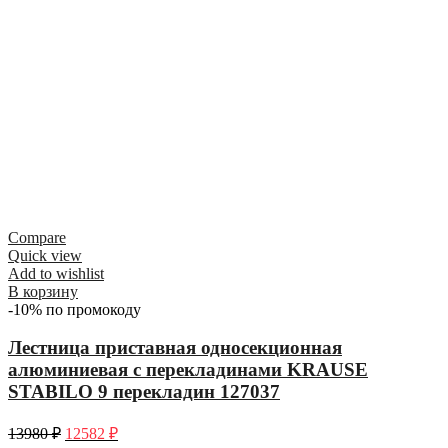
Compare
Quick view
Add to wishlist
В корзину
-10% по промокоду
Лестница приставная односекционная
алюминиевая с перекладинами KRAUSE
STABILO 9 перекладин 127037
13980
₽
12582
₽