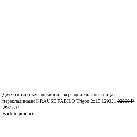
Двухсекционная алюминиевая раздвижная лестница с
перекладинами KRAUSE FABILO Trigon 2х15 129321
32909
₽
29618
₽
Back to products