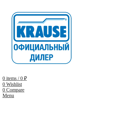
0
items
/
0
₽
0
Wishlist
0
Compare
Menu
-5% по промокоду