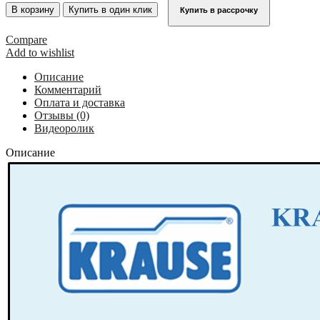
Лестница
В корзину
Купить в один клик
Купить в рассрочку
приставная
односекционная
Compare
алюминиевая
Add to wishlist
с
траверсой
Описание
KRAUSE
Комментарий
CORDA
Оплата и доставка
11
Отзывы (0)
ступеней
Видеоролик
030184
Описание