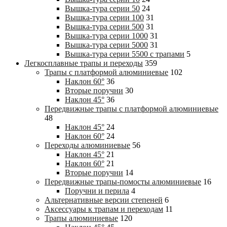
Вышка-тура cерии 50
24
Вышка-тура cерии 100
31
Вышка-тура cерии 500
31
Вышка-тура cерии 1000
31
Вышка-тура cерии 5000
31
Вышка-тура cерии 5500 с трапами
5
Легкосплавные трапы и переходы
359
Трапы с платформой алюминиевые
102
Наклон 60°
36
Вторые поручни
30
Наклон 45°
36
Передвижные трапы с платформой алюминиевые
48
Наклон 45°
24
Наклон 60°
24
Переходы алюминиевые
56
Наклон 45°
21
Наклон 60°
21
Вторые поручни
14
Передвижные трапы-помосты алюминиевые
16
Поручни и перила
4
Альтернативные версии степеней
6
Аксессуары к трапам и переходам
11
Трапы алюминиевые
120