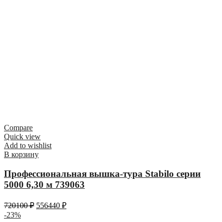
Compare
Quick view
Add to wishlist
В корзину
Профессиональная вышка-тура Stabilo серии
5000 6,30 м 739063
720100
₽
556440
₽
-23%