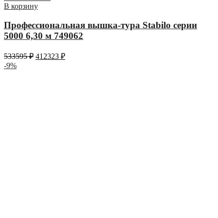
В корзину
Профессиональная вышка-тура Stabilo серии
5000 6,30 м 749062
533595
₽
412323
₽
-9%