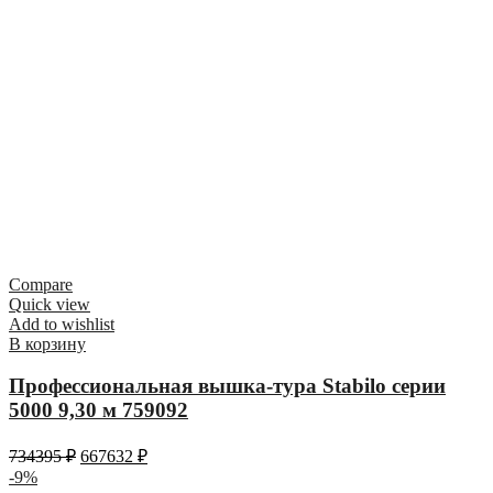
Compare
Quick view
Add to wishlist
В корзину
Профессиональная вышка-тура Stabilo серии
5000 9,30 м 759092
734395
₽
667632
₽
-9%