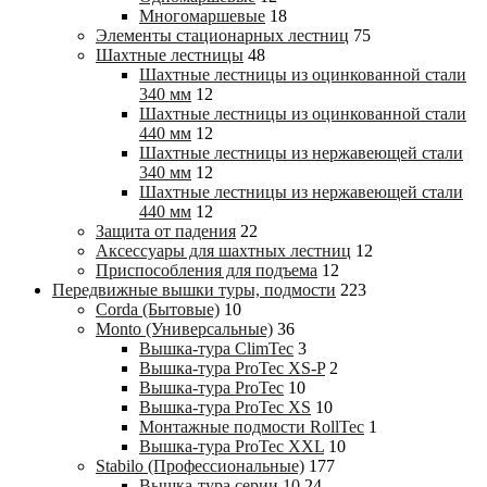
Многомаршевые
18
Элементы стационарных лестниц
75
Шахтные лестницы
48
Шахтные лестницы из оцинкованной стали
340 мм
12
Шахтные лестницы из оцинкованной стали
440 мм
12
Шахтные лестницы из нержавеющей стали
340 мм
12
Шахтные лестницы из нержавеющей стали
440 мм
12
Защита от падения
22
Аксессуары для шахтных лестниц
12
Приспособления для подъема
12
Передвижные вышки туры, подмости
223
Corda (Бытовые)
10
Monto (Универсальные)
36
Вышка-тура ClimTec
3
Вышка-тура ProTec XS-P
2
Вышка-тура ProTec
10
Вышка-тура ProTec XS
10
Монтажные подмости RollTec
1
Вышка-тура ProTec XXL
10
Stabilo (Профессиональные)
177
Вышка-тура cерии 10
24