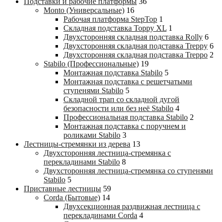
Подставки и рабочие платформы
36
Monto (Универсальные)
16
Рабочая платформа StepTop
1
Складная подставка Toppy XL
1
Двухсторонняя складная подставка Rolly
6
Двухсторонняя складная подставка Treppy
6
Двухсторонняя складная подставка Treppo
2
Stabilo (Профессиональные)
19
Монтажная подставка Stabilo
5
Монтажная подставка с решетчатыми
ступенями Stabilo
5
Складной трап со складной дугой
безопасности или без неё Stabilo
4
Профессиональная подставка Stabilo
2
Монтажная подставка с поручнем и
роликами Stabilo
3
Лестницы-стремянки из дерева
13
Двухсторонняя лестница-стремянка с
перекладинами Stabilo
8
Двухсторонняя лестница-стремянка со ступенями
Stabilo
5
Приставные лестницы
59
Corda (Бытовые)
14
Двухсекционная раздвижная лестница с
перекладинами Corda
4