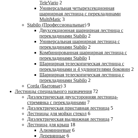
TeleVario
2
Универсальная четырехсекционная
шарнирная лестница с перекладинами
MultiMatic
3
Stabilo (Профессиональные)
9
Двухсекционная шарнирная лестница с
перекладинами Stabilo
2
Универсальная шарнирная лестница с
перекладинами Stabilo
2
Комбинированная шарнирная лестница с
перекладинами Stabilo
1
Шарнирная телескопическая лестница с
перекладинами и 4 удлинителями боковин
2
Шарнирная телескопическая лестница с
перекладинами Stabilo
2
Corda (Бытовые)
3
Лестницы специального назначения
72
Диэлектрическая двухсторонняя лестница-
стремянка с перекладинами
7
Диэлектрическая приставная лестница
5
Лестницы для мойки стекол
6
Диэлектрическая выдвижная лестница
7
Лестница для крыш
18
Алюминиевые
6
Деревянные
6