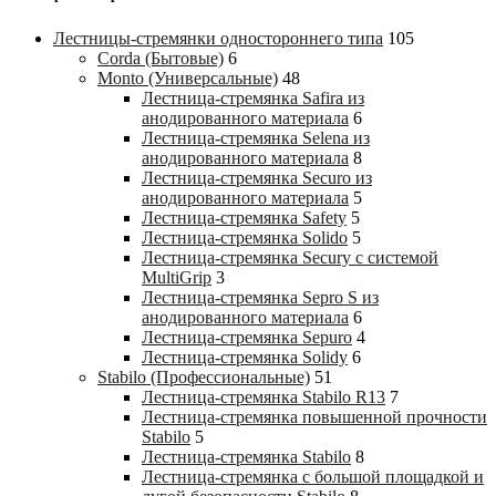
Лестницы-стремянки одностороннего типа
105
Corda (Бытовые)
6
Monto (Универсальные)
48
Лестница-стремянка Safira из
анодированного материала
6
Лестница-стремянка Selena из
анодированного материала
8
Лестница-стремянка Securo из
анодированного материала
5
Лестница-стремянка Safety
5
Лестница-стремянка Solido
5
Лестница-стремянка Secury с системой
MultiGrip
3
Лестница-стремянка Sepro S из
анодированного материала
6
Лестница-стремянка Sepuro
4
Лестница-стремянка Solidy
6
Stabilo (Профессиональные)
51
Лестница-стремянка Stabilo R13
7
Лестница-стремянка повышенной прочности
Stabilo
5
Лестница-стремянка Stabilo
8
Лестница-стремянка с большой площадкой и