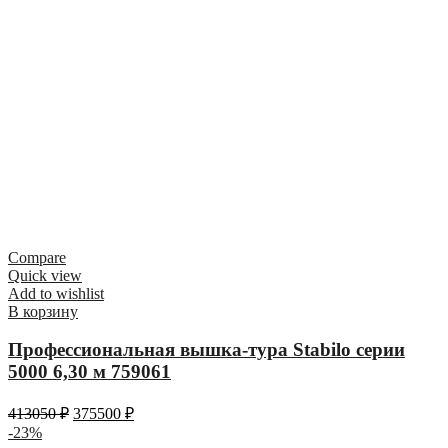
Compare
Quick view
Add to wishlist
В корзину
Профессиональная вышка-тура Stabilo серии
5000 6,30 м 759061
413050
₽
375500
₽
-23%