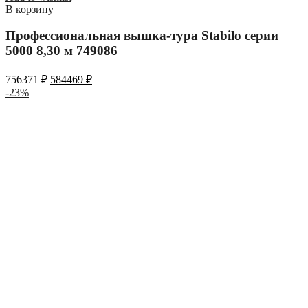
В корзину
Профессиональная вышка-тура Stabilo серии
5000 8,30 м 749086
756371
₽
584469
₽
-23%