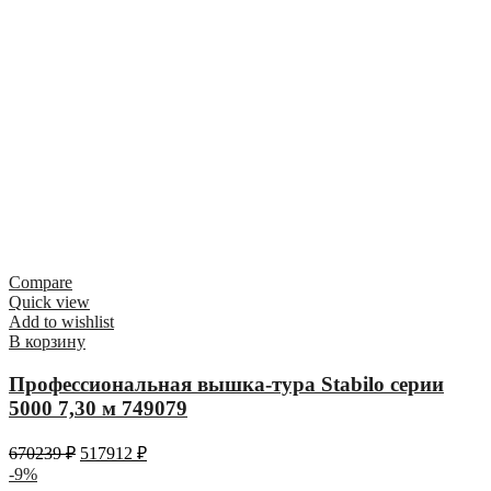
Compare
Quick view
Add to wishlist
В корзину
Профессиональная вышка-тура Stabilo серии
5000 7,30 м 749079
670239
₽
517912
₽
-9%