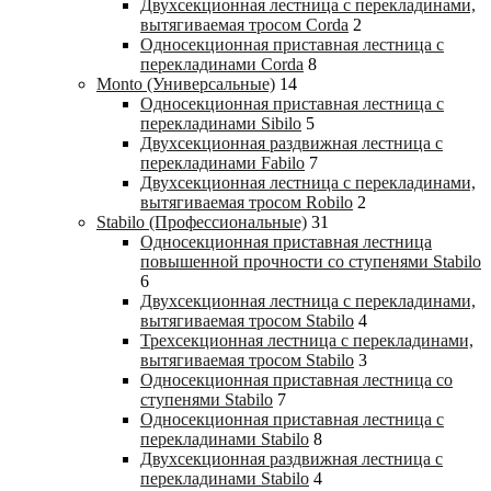
Двухсекционная лестница с перекладинами,
вытягиваемая тросом Corda
2
Односекционная приставная лестница с
перекладинами Corda
8
Monto (Универсальные)
14
Односекционная приставная лестница с
перекладинами Sibilo
5
Двухсекционная раздвижная лестница с
перекладинами Fabilo
7
Двухсекционная лестница с перекладинами,
вытягиваемая тросом Robilo
2
Stabilo (Профессиональные)
31
Односекционная приставная лестница
повышенной прочности со ступенями Stabilo
6
Двухсекционная лестница с перекладинами,
вытягиваемая тросом Stabilo
4
Трехсекционная лестница с перекладинами,
вытягиваемая тросом Stabilo
3
Односекционная приставная лестница со
ступенями Stabilo
7
Односекционная приставная лестница с
перекладинами Stabilo
8
Двухсекционная раздвижная лестница с
перекладинами Stabilo
4