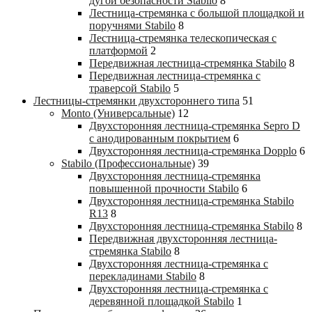
дугой безопасности Stabilo
8
Лестница-стремянка с большой площадкой и
поручнями Stabilo
8
Лестница-стремянка телескопическая с
платформой
2
Передвижная лестница-стремянка Stabilo
8
Передвижная лестница-стремянка с
траверсой Stabilo
5
Лестницы-стремянки двухстороннего типа
51
Monto (Универсальные)
12
Двухсторонняя лестница-стремянка Sepro D
с анодированным покрытием
6
Двухсторонняя лестница-стремянка Dopplo
6
Stabilo (Профессиональные)
39
Двухсторонняя лестница-стремянка
повышенной прочности Stabilo
6
Двухсторонняя лестница-стремянка Stabilo
R13
8
Двухсторонняя лестница-стремянка Stabilo
8
Передвижная двухсторонняя лестница-
стремянка Stabilo
8
Двухсторонняя лестница-стремянка с
перекладинами Stabilo
8
Двухсторонняя лестница-стремянка с
деревянной площадкой Stabilo
1