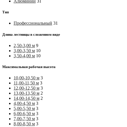
Алюминий
31
Тип
Профессиональный
31
Длина лестницы в сложенном виде
2,50-3,00 м
9
3,00-3,50 м
10
3,50-4,00 м
10
Максимальная рабочая высота
10,00-10,50 м
3
11,00-11,50 м
3
12,00-12,50 м
3
13,00-13,50 м
2
14,00-14,50 м
2
4,00-4,50 м
3
5,00-5,50 м
3
6,00-6,50 м
3
7,00-7,50 м
3
8,00-8,50 м
3