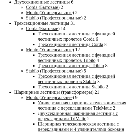
Двухсекционные лестницы
6
Corda (Бытовые)
2
Monto (Универсальные)
2
Stabilo (Профессиональные)
2
Трехсекционные лестницы
31
Corda (Бытовые)
14
Трехсекционная лестница с функцией
лестничных пролетов Corda
6
Трехсекционная лестница Corda
8
Monto (Универсальные)
12
Трехсекционная лестница с функцией
лестничных пролетов Tribilo
4
Трехсекционная лестница Tribilo
8
Stabilo (Профессиональные)
5
Трехсекционная лестница с функцией
лестничных пролетов Stabilo
3
Трехсекционная лестница Stabilo
2
Шарнирные лестницы (трансформеры)
21
Monto (Универсальные)
9
Универсальная шарнирная телескопическая
лестница с перекладинами TeleMatic
2
Двухсекционная шарнирная лестница с
перекладинами TriMatic
2
Шарнирная телескопическая лестница с
перекладинами и 4 удлинителями боковин