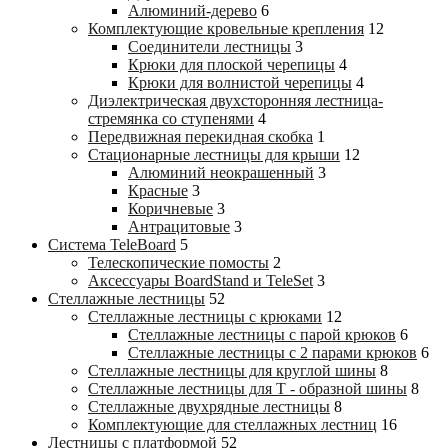
Алюминий-дерево
6
Комплектующие кровельные крепления
12
Соединители лестницы
3
Крюки для плоской черепицы
4
Крюки для волнистой черепицы
4
Диэлектрическая двухсторонняя лестница-
стремянка со ступенями
4
Передвижная перекидная скобка
1
Стационарные лестницы для крыши
12
Алюминий неокрашенный
3
Красные
3
Коричневые
3
Антрацитовые
3
Система TeleBoard
5
Телескопические помосты
2
Аксессуары BoardStand и TeleSet
3
Стеллажные лестницы
52
Стеллажные лестницы с крюками
12
Стеллажные лестницы с парой крюков
6
Стеллажные лестницы c 2 парами крюков
6
Стеллажные лестницы для круглой шины
8
Стеллажные лестницы для Т - образной шины
8
Стеллажные двухрядные лестницы
8
Комплектующие для стеллажных лестниц
16
Лестницы с платформой
52