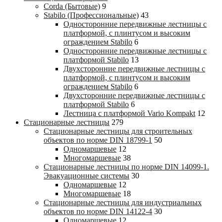
Corda (Бытовые)
9
Stabilo (Профессиональные)
43
Односторонние передвижные лестницы с
платформой, с плинтусом и высоким
ограждением Stabilo
6
Односторонние передвижные лестницы с
платформой Stabilo
13
Двухсторонние передвижные лестницы с
платформой, с плинтусом и высоким
ограждением Stabilo
6
Двухсторонние передвижные лестницы с
платформой Stabilo
6
Лестница с платформой Vario Kompakt
12
Стационарные лестницы
279
Стационарные лестницы для строительных
объектов по норме DIN 18799-1
50
Одномаршевые
12
Многомаршевые
38
Стационарные лестницы по норме DIN 14099-1.
Эвакуационные системы
30
Одномаршевые
12
Многомаршевые
18
Стационарные лестницы для индустриальных
объектов по норме DIN 14122-4
30
Одномаршевые
12