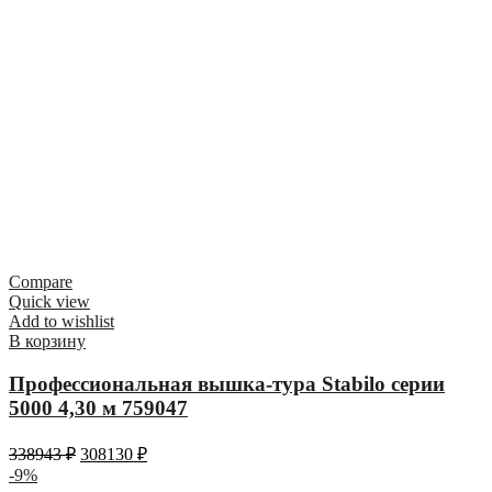
Compare
Quick view
Add to wishlist
В корзину
Профессиональная вышка-тура Stabilo серии
5000 4,30 м 759047
338943
₽
308130
₽
-9%