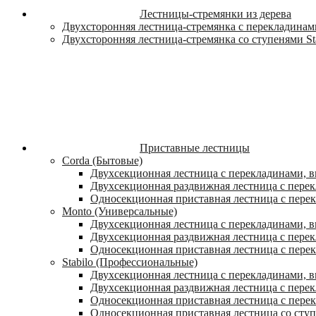
Лестницы-стремянки из дерева
Двухсторонняя лестница-стремянка с перекладинами
Двухсторонняя лестница-стремянка со ступенями St
Приставные лестницы
Corda (Бытовые)
Двухсекционная лестница с перекладинами, в
Двухсекционная раздвижная лестница с пере
Односекционная приставная лестница с пере
Monto (Универсальные)
Двухсекционная лестница с перекладинами, в
Двухсекционная раздвижная лестница с перек
Односекционная приставная лестница с перек
Stabilo (Профессиональные)
Двухсекционная лестница с перекладинами, вы
Двухсекционная раздвижная лестница с перек
Односекционная приставная лестница с перек
Односекционная приставная лестница со ступ