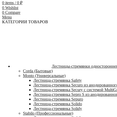
0
items
/
0
₽
0
Wishlist
0
Compare
Menu
КАТЕГОРИИ ТОВАРОВ
Лестницы-стремянки односторонне
Corda (Бытовые)
Monto (Универсальные)
Лестница-стремянка Safety
Лестница-стремянка Securo из анодированног
Лестница-стремянка Secury с системой MultiG
Лестница-стремянка Sepro S из анодированно
Лестница-стремянка Sepuro
Лестница-стремянка Solido
Лестница-стремянка Solidy
Stabilo (Профессиональные)