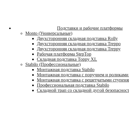
Подставки и рабочие платформы
Monto (Универсальные)
Двухсторонняя складная подставка Rolly
Двухсторонняя складная подставка Treppo
Двухсторонняя складная подставка Treppy
Рабочая платформа StepTop
Складная подставка Toppy XL
Stabilo (Профессиональные)
Монтажная подставка Stabilo
Монтажная подставка с поручнем и роликами 
Монтажная подставка с решетчатыми ступеням
Профессиональная подставка Stabilo
Складной трап со складной дугой безопасности