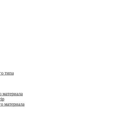
го типа
о материала
rip
го материала