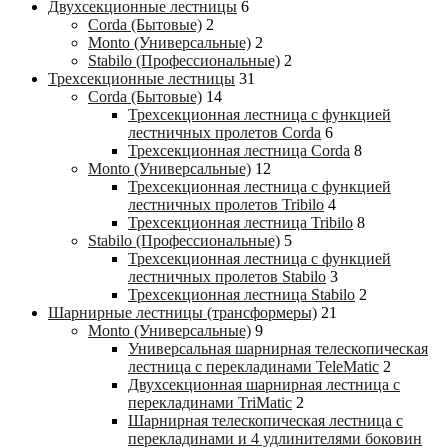
Двухсекционные лестницы
6
Corda (Бытовые)
2
Monto (Универсальные)
2
Stabilo (Профессиональные)
2
Трехсекционные лестницы
31
Corda (Бытовые)
14
Трехсекционная лестница с функцией
лестничных пролетов Corda
6
Трехсекционная лестница Corda
8
Monto (Универсальные)
12
Трехсекционная лестница с функцией
лестничных пролетов Tribilo
4
Трехсекционная лестница Tribilo
8
Stabilo (Профессиональные)
5
Трехсекционная лестница с функцией
лестничных пролетов Stabilo
3
Трехсекционная лестница Stabilo
2
Шарнирные лестницы (трансформеры)
21
Monto (Универсальные)
9
Универсальная шарнирная телескопическая
лестница с перекладинами TeleMatic
2
Двухсекционная шарнирная лестница с
перекладинами TriMatic
2
Шарнирная телескопическая лестница с
перекладинами и 4 удлинителями боковин