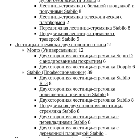
дугой безопасности Stabilo
8
Лестница-стремянка с большой площадкой и
поручнями Stabilo
8
Лестница-стремянка телескопическая с
платформой
2
Передвижная лестница-стремянка Stabilo
8
Передвижная лестница-стремянка с
траверсой Stabilo
5
Лестницы-стремянки двухстороннего типа
51
Monto (Универсальные)
12
Двухсторонняя лестница-стремянка Sepro D
с анодированным покрытием
6
Двухсторонняя лестница-стремянка Dopplo
6
Stabilo (Профессиональные)
39
Двухсторонняя лестница-стремянка Stabilo
R13
8
Двухсторонняя лестница-стремянка
повышенной прочности Stabilo
6
Двухсторонняя лестница-стремянка Stabilo
8
Передвижная двухсторонняя лестница-
стремянка Stabilo
8
Двухсторонняя лестница-стремянка с
перекладинами Stabilo
8
Двухсторонняя лестница-стремянка с
деревянной площадкой Stabilo
1