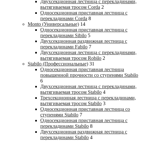
Двухсекционная лестница с перекладинами,
вытягиваемая тросом Corda
2
Односекционная приставная лестница с
перекладинами Corda
8
Monto (Универсальные)
14
Односекционная приставная лестница с
перекладинами Sibilo
5
Двухсекционная раздвижная лестница с
перекладинами Fabilo
7
Двухсекционная лестница с перекладинами,
вытягиваемая тросом Robilo
2
Stabilo (Профессиональные)
31
Односекционная приставная лестница
повышенной прочности со ступенями Stabilo
6
Двухсекционная лестница с перекладинами,
вытягиваемая тросом Stabilo
4
Трехсекционная лестница с перекладинами,
вытягиваемая тросом Stabilo
3
Односекционная приставная лестница со
ступенями Stabilo
7
Односекционная приставная лестница с
перекладинами Stabilo
8
Двухсекционная раздвижная лестница с
перекладинами Stabilo
4