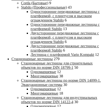
Corda (Бытовые)
9
Stabilo (Профессиональные)
43
Односторонние передвижные лестницы с
платформой, с плинтусом и высоким
ограждением Stabilo
6
Односторонние передвижные лестницы с
платформой Stabilo
13
Двухсторонние передвижные лестницы с
платформой, с плинтусом и высоким
ограждением Stabilo
6
Двухсторонние передвижные лестницы с
платформой Stabilo
6
Лестница с платформой Vario Kompakt
12
Стационарные лестницы
279
Стационарные лестницы для строительных
объектов по норме DIN 18799-1
50
Одномаршевые
12
Многомаршевые
38
Стационарные лестницы по норме DIN 14099-1.
Эвакуационные системы
30
Одномаршевые
12
Многомаршевые
18
Стационарные лестницы для индустриальных
объектов по норме DIN 14122-4
30
Одномаршевые
12