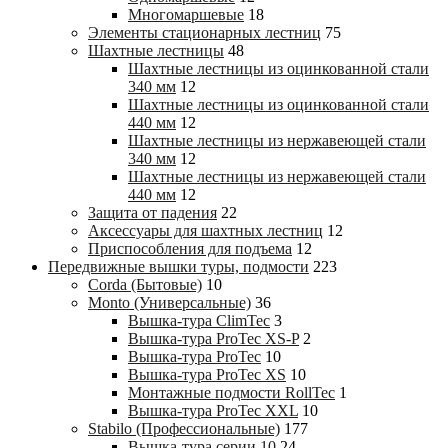
Многомаршевые
18
Элементы стационарных лестниц
75
Шахтные лестницы
48
Шахтные лестницы из оцинкованной стали
340 мм
12
Шахтные лестницы из оцинкованной стали
440 мм
12
Шахтные лестницы из нержавеющей стали
340 мм
12
Шахтные лестницы из нержавеющей стали
440 мм
12
Защита от падения
22
Аксессуары для шахтных лестниц
12
Приспособления для подъема
12
Передвижные вышки туры, подмости
223
Corda (Бытовые)
10
Monto (Универсальные)
36
Вышка-тура ClimTec
3
Вышка-тура ProTec XS-P
2
Вышка-тура ProTec
10
Вышка-тура ProTec XS
10
Монтажные подмости RollTec
1
Вышка-тура ProTec XXL
10
Stabilo (Профессиональные)
177
Вышка-тура cерии 10
24