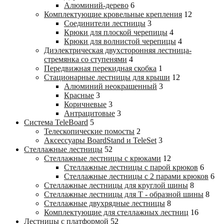
Алюминий-дерево
6
Комплектующие кровельные крепления
12
Соединители лестницы
3
Крюки для плоской черепицы
4
Крюки для волнистой черепицы
4
Диэлектрическая двухсторонняя лестница-
стремянка со ступенями
4
Передвижная перекидная скобка
1
Стационарные лестницы для крыши
12
Алюминий неокрашенный
3
Красные
3
Коричневые
3
Антрацитовые
3
Система TeleBoard
5
Телескопические помосты
2
Аксессуары BoardStand и TeleSet
3
Стеллажные лестницы
52
Стеллажные лестницы с крюками
12
Стеллажные лестницы с парой крюков
6
Стеллажные лестницы c 2 парами крюков
6
Стеллажные лестницы для круглой шины
8
Стеллажные лестницы для Т - образной шины
8
Стеллажные двухрядные лестницы
8
Комплектующие для стеллажных лестниц
16
Лестницы с платформой
52