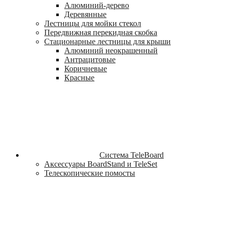
Алюминий-дерево
Деревянные
Лестницы для мойки стекол
Передвижная перекидная скобка
Стационарные лестницы для крыши
Алюминий неокрашенный
Антрацитовые
Коричневые
Красные
Система TeleBoard
Аксессуары BoardStand и TeleSet
Телескопические помосты