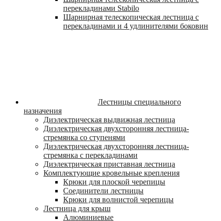
перекладинами Stabilo
Шарнирная телескопическая лестница с
перекладинами и 4 удлинителями боковин
Лестницы специального
назначения
Диэлектрическая выдвижная лестница
Диэлектрическая двухсторонняя лестница-
стремянка со ступенями
Диэлектрическая двухсторонняя лестница-
стремянка с перекладинами
Диэлектрическая приставная лестница
Комплектующие кровельные крепления
Крюки для плоской черепицы
Соединители лестницы
Крюки для волнистой черепицы
Лестница для крыш
Алюминиевые