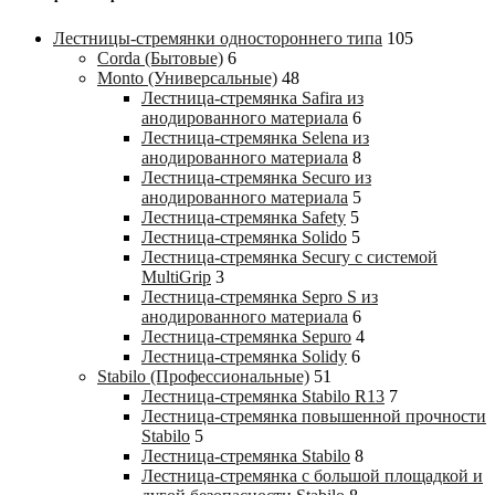
Лестницы-стремянки одностороннего типа
105
Corda (Бытовые)
6
Monto (Универсальные)
48
Лестница-стремянка Safira из
анодированного материала
6
Лестница-стремянка Selena из
анодированного материала
8
Лестница-стремянка Securo из
анодированного материала
5
Лестница-стремянка Safety
5
Лестница-стремянка Solido
5
Лестница-стремянка Secury с системой
MultiGrip
3
Лестница-стремянка Sepro S из
анодированного материала
6
Лестница-стремянка Sepuro
4
Лестница-стремянка Solidy
6
Stabilo (Профессиональные)
51
Лестница-стремянка Stabilo R13
7
Лестница-стремянка повышенной прочности
Stabilo
5
Лестница-стремянка Stabilo
8
Лестница-стремянка с большой площадкой и