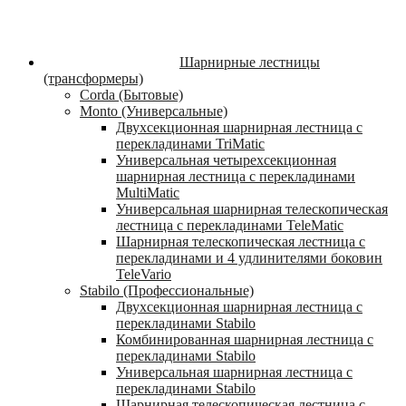
Шарнирные лестницы
(трансформеры)
Corda (Бытовые)
Monto (Универсальные)
Двухсекционная шарнирная лестница с
перекладинами TriMatic
Универсальная четырехсекционная
шарнирная лестница с перекладинами
MultiMatic
Универсальная шарнирная телескопическая
лестница с перекладинами TeleMatic
Шарнирная телескопическая лестница с
перекладинами и 4 удлинителями боковин
TeleVario
Stabilo (Профессиональные)
Двухсекционная шарнирная лестница с
перекладинами Stabilo
Комбинированная шарнирная лестница с
перекладинами Stabilo
Универсальная шарнирная лестница с
перекладинами Stabilo
Шарнирная телескопическая лестница с