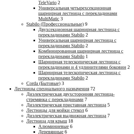
TeleVario
2
Универсальная четырехсекционная
шарнирная лестница с перекладинами
MultiMatic
3
Stabilo (Профессиональные)
9
Двухсекционная шарнирная лестница с
перекладинами Stabilo
2
Универсальная шарнирная лестница с
перекладинами Stabilo
2
Комбинированная шарнирная лестница с
перекладинами Stabilo
1
Шарнирная телескопическая лестница с
перекладинами и 4 удлинителями боковин
2
Шарнирная телескопическая лестница с
перекладинами Stabilo
2
Corda (Бытовые)
3
Лестницы специального назначения
72
Диэлектрическая двухсторонняя лестница-
стремянка с перекладинами
7
Диэлектрическая приставная лестница
5
Лестницы для мойки стекол
6
Диэлектрическая выдвижная лестница
7
Лестница для крыш
18
Алюминиевые
6
Деревянные
6