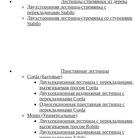
Лестницы-стремянки из дерева
Двухсторонняя лестница-стремянка с
перекладинами Stabilo
Двухсторонняя лестница-стремянка со ступенями
Stabilo
Приставные лестницы
Corda (Бытовые)
Двухсекционная лестница с перекладинами,
вытягиваемая тросом Corda
Двухсекционная раздвижная лестница с
перекладинами Corda
Односекционная приставная лестница с
перекладинами Corda
Monto (Универсальные)
Двухсекционная лестница с перекладинами,
вытягиваемая тросом Robilo
Двухсекционная раздвижная лестница с
перекладинами Fabilo