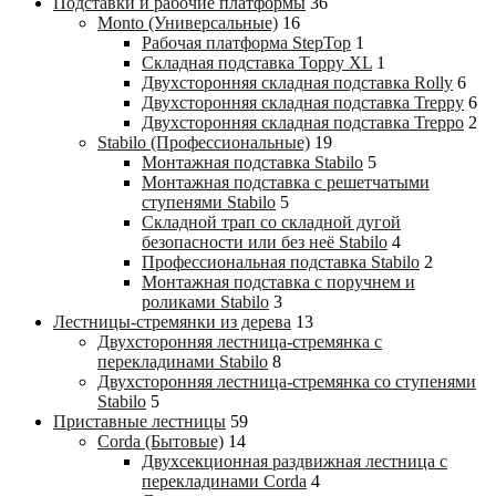
Подставки и рабочие платформы
36
Monto (Универсальные)
16
Рабочая платформа StepTop
1
Складная подставка Toppy XL
1
Двухсторонняя складная подставка Rolly
6
Двухсторонняя складная подставка Treppy
6
Двухсторонняя складная подставка Treppo
2
Stabilo (Профессиональные)
19
Монтажная подставка Stabilo
5
Монтажная подставка с решетчатыми
ступенями Stabilo
5
Складной трап со складной дугой
безопасности или без неё Stabilo
4
Профессиональная подставка Stabilo
2
Монтажная подставка с поручнем и
роликами Stabilo
3
Лестницы-стремянки из дерева
13
Двухсторонняя лестница-стремянка с
перекладинами Stabilo
8
Двухсторонняя лестница-стремянка со ступенями
Stabilo
5
Приставные лестницы
59
Corda (Бытовые)
14
Двухсекционная раздвижная лестница с
перекладинами Corda
4