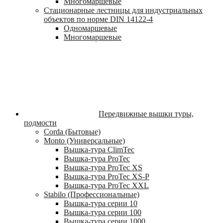
Многомаршевые
Стационарные лестницы для индустриальных
объектов по норме DIN 14122-4
Одномаршевые
Многомаршевые
Передвижные вышки туры,
подмости
Corda (Бытовые)
Monto (Универсальные)
Вышка-тура ClimTec
Вышка-тура ProTec
Вышка-тура ProTec XS
Вышка-тура ProTec XS-P
Вышка-тура ProTec XXL
Stabilo (Профессиональные)
Вышка-тура cерии 10
Вышка-тура cерии 100
Вышка-тура cерии 1000