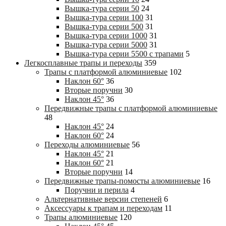
Вышка-тура cерии 50
24
Вышка-тура cерии 100
31
Вышка-тура cерии 500
31
Вышка-тура cерии 1000
31
Вышка-тура cерии 5000
31
Вышка-тура cерии 5500 с трапами
5
Легкосплавные трапы и переходы
359
Трапы с платформой алюминиевые
102
Наклон 60°
36
Вторые поручни
30
Наклон 45°
36
Передвижные трапы с платформой алюминиевые
48
Наклон 45°
24
Наклон 60°
24
Переходы алюминиевые
56
Наклон 45°
21
Наклон 60°
21
Вторые поручни
14
Передвижные трапы-помосты алюминиевые
16
Поручни и перила
4
Альтернативные версии степеней
6
Аксессуары к трапам и переходам
11
Трапы алюминиевые
120