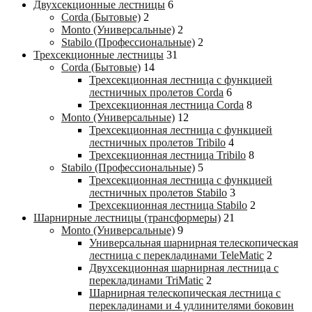
Двухсекционные лестницы
6
Corda (Бытовые)
2
Monto (Универсальные)
2
Stabilo (Профессиональные)
2
Трехсекционные лестницы
31
Corda (Бытовые)
14
Трехсекционная лестница с функцией
лестничных пролетов Corda
6
Трехсекционная лестница Corda
8
Monto (Универсальные)
12
Трехсекционная лестница с функцией
лестничных пролетов Tribilo
4
Трехсекционная лестница Tribilo
8
Stabilo (Профессиональные)
5
Трехсекционная лестница с функцией
лестничных пролетов Stabilo
3
Трехсекционная лестница Stabilo
2
Шарнирные лестницы (трансформеры)
21
Monto (Универсальные)
9
Универсальная шарнирная телескопическая
лестница с перекладинами TeleMatic
2
Двухсекционная шарнирная лестница с
перекладинами TriMatic
2
Шарнирная телескопическая лестница с
перекладинами и 4 удлинителями боковин