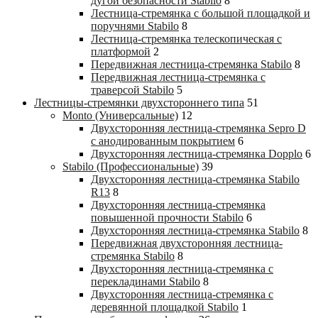
дугой безопасности Stabilo
8
Лестница-стремянка с большой площадкой и
поручнями Stabilo
8
Лестница-стремянка телескопическая с
платформой
2
Передвижная лестница-стремянка Stabilo
8
Передвижная лестница-стремянка с
траверсой Stabilo
5
Лестницы-стремянки двухстороннего типа
51
Monto (Универсальные)
12
Двухсторонняя лестница-стремянка Sepro D
с анодированным покрытием
6
Двухсторонняя лестница-стремянка Dopplo
6
Stabilo (Профессиональные)
39
Двухсторонняя лестница-стремянка Stabilo
R13
8
Двухсторонняя лестница-стремянка
повышенной прочности Stabilo
6
Двухсторонняя лестница-стремянка Stabilo
8
Передвижная двухсторонняя лестница-
стремянка Stabilo
8
Двухсторонняя лестница-стремянка с
перекладинами Stabilo
8
Двухсторонняя лестница-стремянка с
деревянной площадкой Stabilo
1