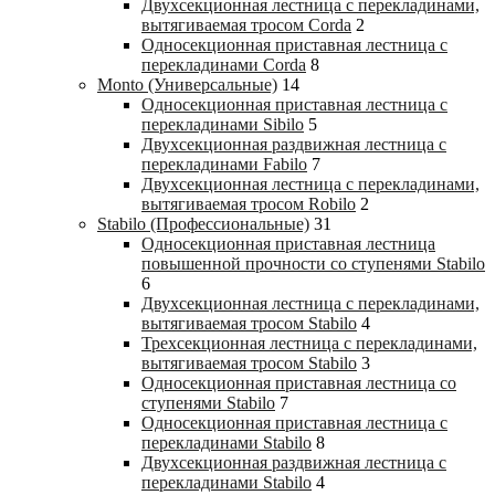
Двухсекционная лестница с перекладинами,
вытягиваемая тросом Corda
2
Односекционная приставная лестница с
перекладинами Corda
8
Monto (Универсальные)
14
Односекционная приставная лестница с
перекладинами Sibilo
5
Двухсекционная раздвижная лестница с
перекладинами Fabilo
7
Двухсекционная лестница с перекладинами,
вытягиваемая тросом Robilo
2
Stabilo (Профессиональные)
31
Односекционная приставная лестница
повышенной прочности со ступенями Stabilo
6
Двухсекционная лестница с перекладинами,
вытягиваемая тросом Stabilo
4
Трехсекционная лестница с перекладинами,
вытягиваемая тросом Stabilo
3
Односекционная приставная лестница со
ступенями Stabilo
7
Односекционная приставная лестница с
перекладинами Stabilo
8
Двухсекционная раздвижная лестница с
перекладинами Stabilo
4