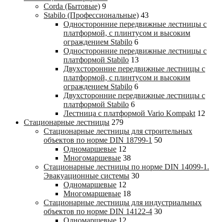
Corda (Бытовые)
9
Stabilo (Профессиональные)
43
Односторонние передвижные лестницы с
платформой, с плинтусом и высоким
ограждением Stabilo
6
Односторонние передвижные лестницы с
платформой Stabilo
13
Двухсторонние передвижные лестницы с
платформой, с плинтусом и высоким
ограждением Stabilo
6
Двухсторонние передвижные лестницы с
платформой Stabilo
6
Лестница с платформой Vario Kompakt
12
Стационарные лестницы
279
Стационарные лестницы для строительных
объектов по норме DIN 18799-1
50
Одномаршевые
12
Многомаршевые
38
Стационарные лестницы по норме DIN 14099-1.
Эвакуационные системы
30
Одномаршевые
12
Многомаршевые
18
Стационарные лестницы для индустриальных
объектов по норме DIN 14122-4
30
Одномаршевые
12