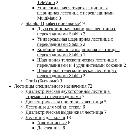
TeleVario
2
Универсальная четырехсекционная
шарнирная лестница с перекладинами
MultiMatic
3
Stabilo (Профессиональные)
9
Двухсекционная шарнирная лестница с
перекладинами Stabilo
2
Универсальная шарнирная лестница с
перекладинами Stabilo
2
Комбинированная шарнирная лестница с
перекладинами Stabilo
1
Шарнирная телескопическая лестница с
перекладинами и 4 удлинителями боковин
2
Шарнирная телескопическая лестница с
перекладинами Stabilo
2
Corda (Бытовые)
3
Лестницы специального назначения
72
Диэлектрическая двухсторонняя лестница-
стремянка с перекладинами
7
Диэлектрическая приставная лестница
5
Лестницы для мойки стекол
6
Диэлектрическая выдвижная лестница
7
Лестница для крыш
18
Алюминиевые
6
Деревянные
6