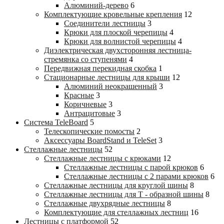
Алюминий-дерево
6
Комплектующие кровельные крепления
12
Соединители лестницы
3
Крюки для плоской черепицы
4
Крюки для волнистой черепицы
4
Диэлектрическая двухсторонняя лестница-
стремянка со ступенями
4
Передвижная перекидная скобка
1
Стационарные лестницы для крыши
12
Алюминий неокрашенный
3
Красные
3
Коричневые
3
Антрацитовые
3
Система TeleBoard
5
Телескопические помосты
2
Аксессуары BoardStand и TeleSet
3
Стеллажные лестницы
52
Стеллажные лестницы с крюками
12
Стеллажные лестницы с парой крюков
6
Стеллажные лестницы c 2 парами крюков
6
Стеллажные лестницы для круглой шины
8
Стеллажные лестницы для Т - образной шины
8
Стеллажные двухрядные лестницы
8
Комплектующие для стеллажных лестниц
16
Лестницы с платформой
52