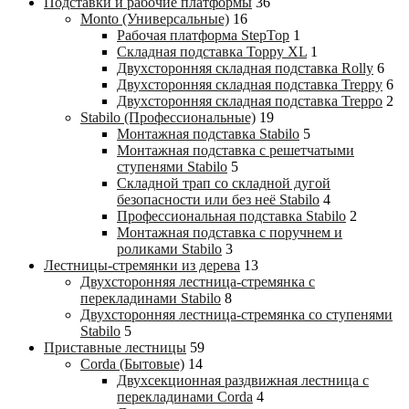
Подставки и рабочие платформы
36
Monto (Универсальные)
16
Рабочая платформа StepTop
1
Складная подставка Toppy XL
1
Двухсторонняя складная подставка Rolly
6
Двухсторонняя складная подставка Treppy
6
Двухсторонняя складная подставка Treppo
2
Stabilo (Профессиональные)
19
Монтажная подставка Stabilo
5
Монтажная подставка с решетчатыми
ступенями Stabilo
5
Складной трап со складной дугой
безопасности или без неё Stabilo
4
Профессиональная подставка Stabilo
2
Монтажная подставка с поручнем и
роликами Stabilo
3
Лестницы-стремянки из дерева
13
Двухсторонняя лестница-стремянка с
перекладинами Stabilo
8
Двухсторонняя лестница-стремянка со ступенями
Stabilo
5
Приставные лестницы
59
Corda (Бытовые)
14
Двухсекционная раздвижная лестница с
перекладинами Corda
4