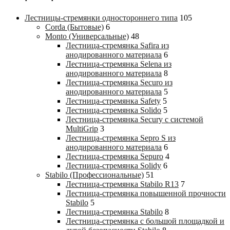
Лестницы-стремянки одностороннего типа
105
Corda (Бытовые)
6
Monto (Универсальные)
48
Лестница-стремянка Safira из
анодированного материала
6
Лестница-стремянка Selena из
анодированного материала
8
Лестница-стремянка Securo из
анодированного материала
5
Лестница-стремянка Safety
5
Лестница-стремянка Solido
5
Лестница-стремянка Secury с системой
MultiGrip
3
Лестница-стремянка Sepro S из
анодированного материала
6
Лестница-стремянка Sepuro
4
Лестница-стремянка Solidy
6
Stabilo (Профессиональные)
51
Лестница-стремянка Stabilo R13
7
Лестница-стремянка повышенной прочности
Stabilo
5
Лестница-стремянка Stabilo
8
Лестница-стремянка с большой площадкой и