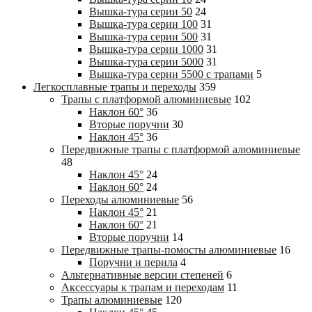
Вышка-тура cерии 50
24
Вышка-тура cерии 100
31
Вышка-тура cерии 500
31
Вышка-тура cерии 1000
31
Вышка-тура cерии 5000
31
Вышка-тура cерии 5500 с трапами
5
Легкосплавные трапы и переходы
359
Трапы с платформой алюминиевые
102
Наклон 60°
36
Вторые поручни
30
Наклон 45°
36
Передвижные трапы с платформой алюминиевые
48
Наклон 45°
24
Наклон 60°
24
Переходы алюминиевые
56
Наклон 45°
21
Наклон 60°
21
Вторые поручни
14
Передвижные трапы-помосты алюминиевые
16
Поручни и перила
4
Альтернативные версии степеней
6
Аксессуары к трапам и переходам
11
Трапы алюминиевые
120