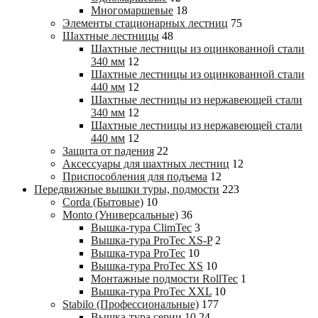
Многомаршевые
18
Элементы стационарных лестниц
75
Шахтные лестницы
48
Шахтные лестницы из оцинкованной стали
340 мм
12
Шахтные лестницы из оцинкованной стали
440 мм
12
Шахтные лестницы из нержавеющей стали
340 мм
12
Шахтные лестницы из нержавеющей стали
440 мм
12
Защита от падения
22
Аксессуары для шахтных лестниц
12
Приспособления для подъема
12
Передвижные вышки туры, подмости
223
Corda (Бытовые)
10
Monto (Универсальные)
36
Вышка-тура ClimTec
3
Вышка-тура ProTec XS-P
2
Вышка-тура ProTec
10
Вышка-тура ProTec XS
10
Монтажные подмости RollTec
1
Вышка-тура ProTec XXL
10
Stabilo (Профессиональные)
177
Вышка-тура cерии 10
24