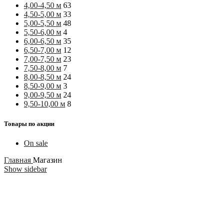
4,00-4,50 м
63
4,50-5,00 м
33
5,00-5,50 м
48
5,50-6,00 м
4
6,00-6,50 м
35
6,50-7,00 м
12
7,00-7,50 м
23
7,50-8,00 м
7
8,00-8,50 м
24
8,50-9,00 м
3
9,00-9,50 м
24
9,50-10,00 м
8
Товары по акции
On sale
Главная
Магазин
Show sidebar