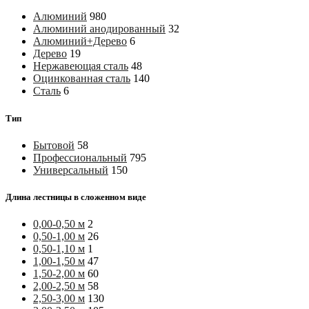
Алюминий
980
Алюминий анодированный
32
Алюминий+Дерево
6
Дерево
19
Нержавеющая сталь
48
Оцинкованная сталь
140
Сталь
6
Тип
Бытовой
58
Профессиональный
795
Универсальный
150
Длина лестницы в сложенном виде
0,00-0,50 м
2
0,50-1,00 м
26
0,50-1,10 м
1
1,00-1,50 м
47
1,50-2,00 м
60
2,00-2,50 м
58
2,50-3,00 м
130