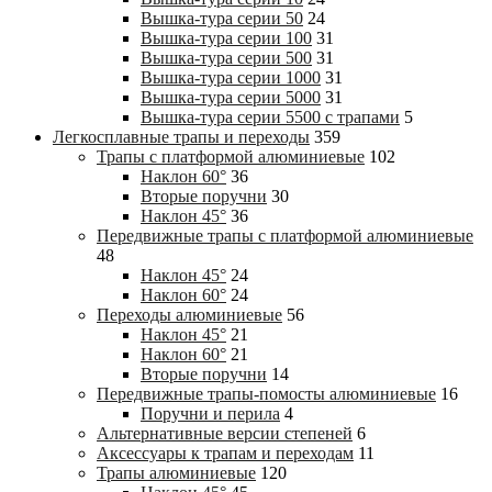
Вышка-тура cерии 50
24
Вышка-тура cерии 100
31
Вышка-тура cерии 500
31
Вышка-тура cерии 1000
31
Вышка-тура cерии 5000
31
Вышка-тура cерии 5500 с трапами
5
Легкосплавные трапы и переходы
359
Трапы с платформой алюминиевые
102
Наклон 60°
36
Вторые поручни
30
Наклон 45°
36
Передвижные трапы с платформой алюминиевые
48
Наклон 45°
24
Наклон 60°
24
Переходы алюминиевые
56
Наклон 45°
21
Наклон 60°
21
Вторые поручни
14
Передвижные трапы-помосты алюминиевые
16
Поручни и перила
4
Альтернативные версии степеней
6
Аксессуары к трапам и переходам
11
Трапы алюминиевые
120