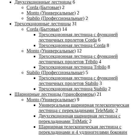
Двухсекционные лестницы
6
Corda (Бытовые)
2
Monto (Универсальные)
2
Stabilo (Профессиональные)
2
Трехсекционные лестницы
31
Corda (Бытовые)
14
Трехсекционная лестница с функцией
лестничных пролетов Corda
6
Трехсекционная лестница Corda
8
Monto (Универсальные)
12
Трехсекционная лестница с функцией
лестничных пролетов Tribilo
4
Трехсекционная лестница Tribilo
8
Stabilo (Профессиональные)
5
Трехсекционная лестница с функцией
лестничных пролетов Stabilo
3
Трехсекционная лестница Stabilo
2
Шарнирные лестницы (трансформеры)
21
Monto (Универсальные)
9
Универсальная шарнирная телескопическая
лестница с перекладинами TeleMatic
2
Двухсекционная шарнирная лестница с
перекладинами TriMatic
2
Шарнирная телескопическая лестница с
перекладинами и 4 удлинителями боковин