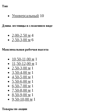
Тип
Универсальный
10
Длина лестницы в сложенном виде
2,00-2,50 м
4
2,50-3,00 м
6
Максимальная рабочая высота
10,50-11,00 м
1
11,50-12,00 м
1
2,50-3,00 м
1
3,50-4,00 м
1
4,50-5,00 м
1
5,50-6,00 м
1
6,50-7,00 м
1
7,50-8,00 м
1
8,50-9,00 м
1
9,50-10,00 м
1
Товары по акции