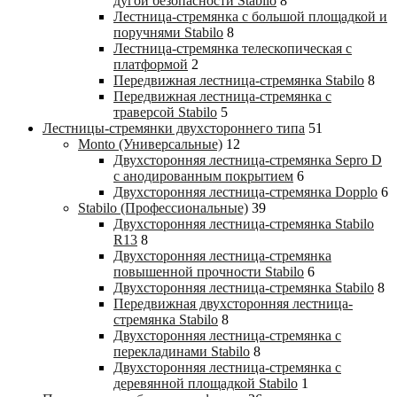
дугой безопасности Stabilo
8
Лестница-стремянка с большой площадкой и
поручнями Stabilo
8
Лестница-стремянка телескопическая с
платформой
2
Передвижная лестница-стремянка Stabilo
8
Передвижная лестница-стремянка с
траверсой Stabilo
5
Лестницы-стремянки двухстороннего типа
51
Monto (Универсальные)
12
Двухсторонняя лестница-стремянка Sepro D
с анодированным покрытием
6
Двухсторонняя лестница-стремянка Dopplo
6
Stabilo (Профессиональные)
39
Двухсторонняя лестница-стремянка Stabilo
R13
8
Двухсторонняя лестница-стремянка
повышенной прочности Stabilo
6
Двухсторонняя лестница-стремянка Stabilo
8
Передвижная двухсторонняя лестница-
стремянка Stabilo
8
Двухсторонняя лестница-стремянка с
перекладинами Stabilo
8
Двухсторонняя лестница-стремянка с
деревянной площадкой Stabilo
1