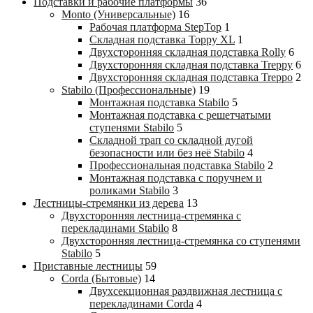
Подставки и рабочие платформы
36
Monto (Универсальные)
16
Рабочая платформа StepTop
1
Складная подставка Toppy XL
1
Двухсторонняя складная подставка Rolly
6
Двухсторонняя складная подставка Treppy
6
Двухсторонняя складная подставка Treppo
2
Stabilo (Профессиональные)
19
Монтажная подставка Stabilo
5
Монтажная подставка с решетчатыми
ступенями Stabilo
5
Складной трап со складной дугой
безопасности или без неё Stabilo
4
Профессиональная подставка Stabilo
2
Монтажная подставка с поручнем и
роликами Stabilo
3
Лестницы-стремянки из дерева
13
Двухсторонняя лестница-стремянка с
перекладинами Stabilo
8
Двухсторонняя лестница-стремянка со ступенями
Stabilo
5
Приставные лестницы
59
Corda (Бытовые)
14
Двухсекционная раздвижная лестница с
перекладинами Corda
4