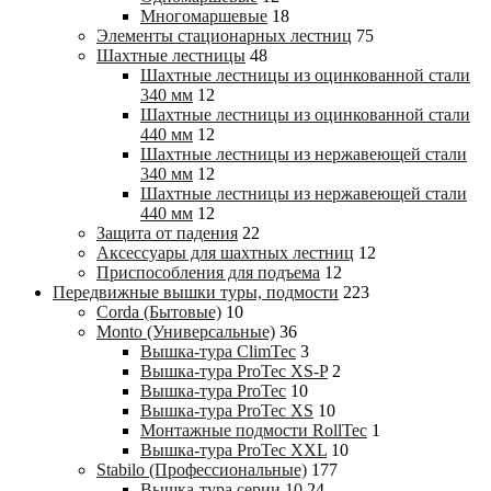
Многомаршевые
18
Элементы стационарных лестниц
75
Шахтные лестницы
48
Шахтные лестницы из оцинкованной стали
340 мм
12
Шахтные лестницы из оцинкованной стали
440 мм
12
Шахтные лестницы из нержавеющей стали
340 мм
12
Шахтные лестницы из нержавеющей стали
440 мм
12
Защита от падения
22
Аксессуары для шахтных лестниц
12
Приспособления для подъема
12
Передвижные вышки туры, подмости
223
Corda (Бытовые)
10
Monto (Универсальные)
36
Вышка-тура ClimTec
3
Вышка-тура ProTec XS-P
2
Вышка-тура ProTec
10
Вышка-тура ProTec XS
10
Монтажные подмости RollTec
1
Вышка-тура ProTec XXL
10
Stabilo (Профессиональные)
177
Вышка-тура cерии 10
24