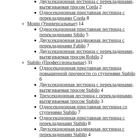
Двухсекционная лестница с перекладинами,
вытягиваемая тросом Corda
2
Односекционная приставная лестница с
перекладинами Corda
8
Monto (Универсальные)
14
Односекционная приставная лестница с
перекладинами Sibilo
5
Двухсекционная раздвижная лестница с
перекладинами Fabilo
7
Двухсекционная лестница с перекладинами,
вытягиваемая тросом Robilo
2
Stabilo (Профессиональные)
31
Односекционная приставная лестница
повышенной прочности со ступенями Stabilo
6
Двухсекционная лестница с перекладинами,
вытягиваемая тросом Stabilo
4
Трехсекционная лестница с перекладинами,
вытягиваемая тросом Stabilo
3
Односекционная приставная лестница со
ступенями Stabilo
7
Односекционная приставная лестница с
перекладинами Stabilo
8
Двухсекционная раздвижная лестница с
перекладинами Stabilo
4