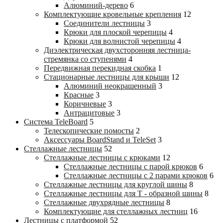
Алюминий-дерево
6
Комплектующие кровельные крепления
12
Соединители лестницы
3
Крюки для плоской черепицы
4
Крюки для волнистой черепицы
4
Диэлектрическая двухсторонняя лестница-
стремянка со ступенями
4
Передвижная перекидная скобка
1
Стационарные лестницы для крыши
12
Алюминий неокрашенный
3
Красные
3
Коричневые
3
Антрацитовые
3
Система TeleBoard
5
Телескопические помосты
2
Аксессуары BoardStand и TeleSet
3
Стеллажные лестницы
52
Стеллажные лестницы с крюками
12
Стеллажные лестницы с парой крюков
6
Стеллажные лестницы c 2 парами крюков
6
Стеллажные лестницы для круглой шины
8
Стеллажные лестницы для Т - образной шины
8
Стеллажные двухрядные лестницы
8
Комплектующие для стеллажных лестниц
16
Лестницы с платформой
52