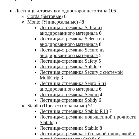
Лестницы-стремянки одностороннего типа
105
Corda (Бытовые)
6
Monto (Универсальные)
48
Лестница-стремянка Safira из
анодированного материала
6
Лестница-стремянка Selena из
анодированного материала
8
Лестница-стремянка Securo из
анодированного материала
5
Лестница-стремянка Safety
5
Лестница-стремянка Solido
5
Лестница-стремянка Secury с системой
MultiGrip
3
Лестница-стремянка Sepro S из
анодированного материала
6
Лестница-стремянка Sepuro
4
Лестница-стремянка Solidy
6
Stabilo (Профессиональные)
51
Лестница-стремянка Stabilo R13
7
Лестница-стремянка повышенной прочности
Stabilo
5
Лестница-стремянка Stabilo
8
Лестница-стремянка с большой площадкой и