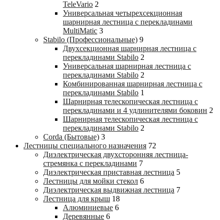
TeleVario
2
Универсальная четырехсекционная
шарнирная лестница с перекладинами
MultiMatic
3
Stabilo (Профессиональные)
9
Двухсекционная шарнирная лестница с
перекладинами Stabilo
2
Универсальная шарнирная лестница с
перекладинами Stabilo
2
Комбинированная шарнирная лестница с
перекладинами Stabilo
1
Шарнирная телескопическая лестница с
перекладинами и 4 удлинителями боковин
2
Шарнирная телескопическая лестница с
перекладинами Stabilo
2
Corda (Бытовые)
3
Лестницы специального назначения
72
Диэлектрическая двухсторонняя лестница-
стремянка с перекладинами
7
Диэлектрическая приставная лестница
5
Лестницы для мойки стекол
6
Диэлектрическая выдвижная лестница
7
Лестница для крыш
18
Алюминиевые
6
Деревянные
6