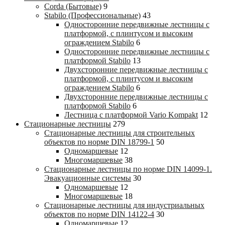
Corda (Бытовые)
9
Stabilo (Профессиональные)
43
Односторонние передвижные лестницы с
платформой, с плинтусом и высоким
ограждением Stabilo
6
Односторонние передвижные лестницы с
платформой Stabilo
13
Двухсторонние передвижные лестницы с
платформой, с плинтусом и высоким
ограждением Stabilo
6
Двухсторонние передвижные лестницы с
платформой Stabilo
6
Лестница с платформой Vario Kompakt
12
Стационарные лестницы
279
Стационарные лестницы для строительных
объектов по норме DIN 18799-1
50
Одномаршевые
12
Многомаршевые
38
Стационарные лестницы по норме DIN 14099-1.
Эвакуационные системы
30
Одномаршевые
12
Многомаршевые
18
Стационарные лестницы для индустриальных
объектов по норме DIN 14122-4
30
Одномаршевые
12