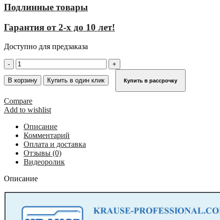
Подлинные товары
Гарантия от 2-х до 10 лет!
Доступно для предзаказа
Количество
товара
Профессиональная
В корзину
Купить в один клик
Купить в рассрочку
вышка-
тура
Compare
Stabilo
Add to wishlist
серии
5000
Описание
7,30
Комментарий
м
Оплата и доставка
749079
Отзывы (0)
Видеоролик
Описание