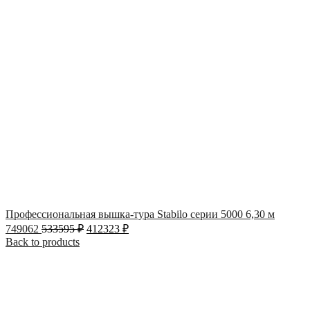
Профессиональная вышка-тура Stabilo серии 5000 6,30 м
749062
533595
₽
412323
₽
Back to products