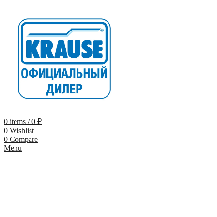
0
items
/
0
₽
0
Wishlist
0
Compare
Menu
-23%