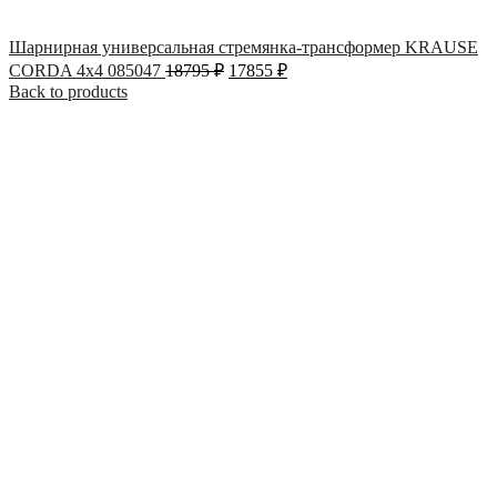
Шарнирная универсальная стремянка-трансформер KRAUSE
CORDA 4х4 085047
18795
₽
17855
₽
Back to products