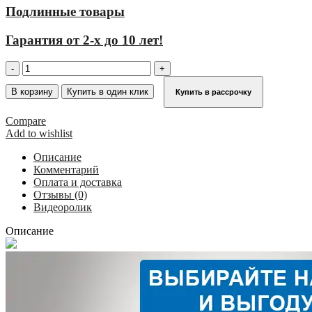
Подлинные товары
Гарантия от 2-х до 10 лет!
Количество
товара
Шарнирная
В корзину
Купить в один клик
Купить в рассрочку
универсальная
стремянка-
Compare
трансформер
Add to wishlist
KRAUSE
CORDA
Описание
5+4+4+5
Комментарий
085078
Оплата и доставка
Отзывы (0)
Видеоролик
Описание