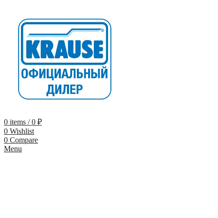
0
items
/
0
₽
0
Wishlist
0
Compare
Menu
-5% по промокоду