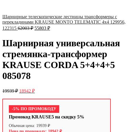
Шарнирные телескопические лестницы трансформеры с
перекладинами KRAUSE MONTO TELEMATIC 4х4 129956,
122315
62003
₽
55803
₽
Шарнирная универсальная
стремянка-трансформер
KRAUSE CORDA 5+4+4+5
085078
19939
₽
18942
₽
-5% ПО ПРОМОКОДУ
Промокод KRAUSE5 на скидку 5%
19939
₽
18942
₽