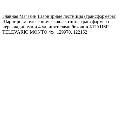
Click to enlarge
Главная
Магазин
Шарнирные лестницы (трансформеры)
Шарнирная телескопическая лестница трансформер с
перекладинами и 4 удлинителями боковин KRAUSE
TELEVARIO MONTO 4х4 129970, 122162