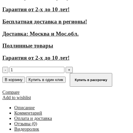
Гарантия от 2-х до 10 лет!
Бесплатная доставка в регионы!
Доставка: Москва и Мос.обл.
Подлинные товары
Гарантия от 2-х до 10 лет!
Количество
товара
Шарнирная
В корзину
Купить в один клик
Купить в рассрочку
телескопическая
лестница
Compare
трансформер
Add to wishlist
с
перекладинами
Описание
и
Комментарий
4
Оплата и доставка
удлинителями
Отзывы (0)
боковин
Видеоролик