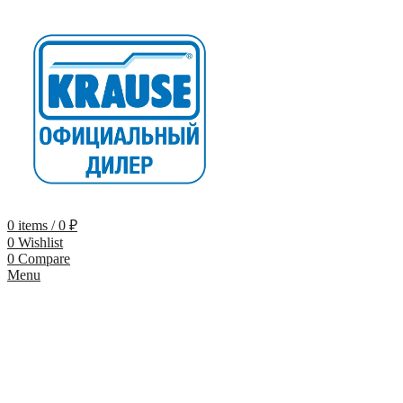
0
items
/
0
₽
0
Wishlist
0
Compare
Menu
-10% по промокоду