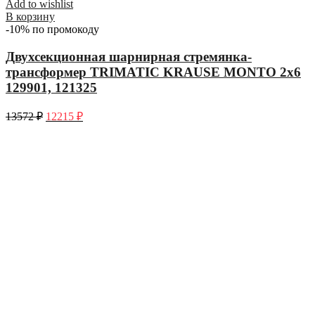
Add to wishlist
В корзину
-10% по промокоду
Двухсекционная шарнирная стремянка-
трансформер TRIMATIC KRAUSE MONTO 2х6
129901, 121325
13572
₽
12215
₽