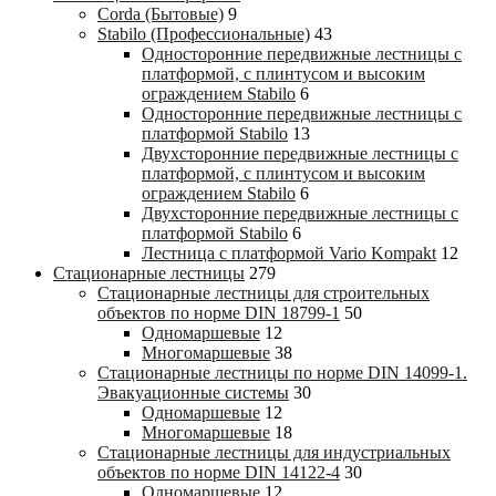
Corda (Бытовые)
9
Stabilo (Профессиональные)
43
Односторонние передвижные лестницы с
платформой, с плинтусом и высоким
ограждением Stabilo
6
Односторонние передвижные лестницы с
платформой Stabilo
13
Двухсторонние передвижные лестницы с
платформой, с плинтусом и высоким
ограждением Stabilo
6
Двухсторонние передвижные лестницы с
платформой Stabilo
6
Лестница с платформой Vario Kompakt
12
Стационарные лестницы
279
Стационарные лестницы для строительных
объектов по норме DIN 18799-1
50
Одномаршевые
12
Многомаршевые
38
Стационарные лестницы по норме DIN 14099-1.
Эвакуационные системы
30
Одномаршевые
12
Многомаршевые
18
Стационарные лестницы для индустриальных
объектов по норме DIN 14122-4
30
Одномаршевые
12