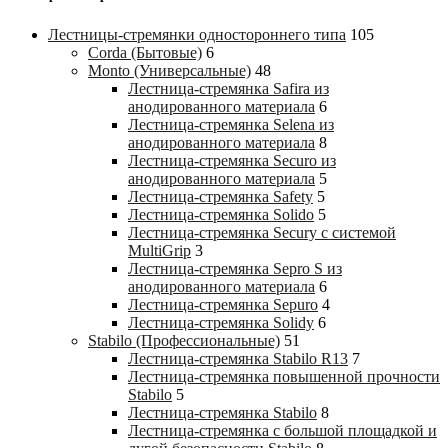
Лестницы-стремянки одностороннего типа
105
Corda (Бытовые)
6
Monto (Универсальные)
48
Лестница-стремянка Safira из
анодированного материала
6
Лестница-стремянка Selena из
анодированного материала
8
Лестница-стремянка Securo из
анодированного материала
5
Лестница-стремянка Safety
5
Лестница-стремянка Solido
5
Лестница-стремянка Secury с системой
MultiGrip
3
Лестница-стремянка Sepro S из
анодированного материала
6
Лестница-стремянка Sepuro
4
Лестница-стремянка Solidy
6
Stabilo (Профессиональные)
51
Лестница-стремянка Stabilo R13
7
Лестница-стремянка повышенной прочности
Stabilo
5
Лестница-стремянка Stabilo
8
Лестница-стремянка с большой площадкой и