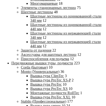
Многомаршевые
18
Элементы стационарных лестниц
75
Шахтные лестницы
48
Шахтные лестницы из оцинкованной стали
340 мм
12
Шахтные лестницы из оцинкованной стали
440 мм
12
Шахтные лестницы из нержавеющей стали
340 мм
12
Шахтные лестницы из нержавеющей стали
440 мм
12
Защита от падения
22
Аксессуары для шахтных лестниц
12
Приспособления для подъема
12
Передвижные вышки туры, подмости
223
Corda (Бытовые)
10
Monto (Универсальные)
36
Вышка-тура ClimTec
3
Вышка-тура ProTec XS-P
2
Вышка-тура ProTec
10
Вышка-тура ProTec XS
10
Монтажные подмости RollTec
1
Вышка-тура ProTec XXL
10
Stabilo (Профессиональные)
177
Вышка-тура cерии 10
24