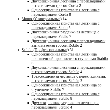
Двухсекционная лестница с перекладинами,
вытягиваемая тросом Corda
2
Односекционная приставная лестница с
перекладинами Corda
8
Monto (Универсальные)
14
Односекционная приставная лестница с
перекладинами Sibilo
5
Двухсекционная раздвижная лестница с
перекладинами Fabilo
7
Двухсекционная лестница с перекладинами,
вытягиваемая тросом Robilo
2
Stabilo (Профессиональные)
31
Односекционная приставная лестница
повышенной прочности со ступенями Stabilo
6
Двухсекционная лестница с перекладинами,
вытягиваемая тросом Stabilo
4
Трехсекционная лестница с перекладинами,
вытягиваемая тросом Stabilo
3
Односекционная приставная лестница со
ступенями Stabilo
7
Односекционная приставная лестница с
перекладинами Stabilo
8
Двухсекционная раздвижная лестница с
перекладинами Stabilo
4