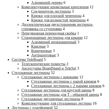
Алюминий-дерево
6
Комплектующие кровельные крепления
12
Соединители лестницы
3
Крюки для плоской черепицы
4
Крюки для волнистой черепицы
4
Диэлектрическая двухсторонняя лестница-
стремянка со ступенями
4
Передвижная перекидная скобка
1
Стационарные лестницы для крыши
12
Алюминий неокрашенный
3
Красные
3
Коричневые
3
Антрацитовые
3
Система TeleBoard
5
Телескопические помосты
2
Аксессуары BoardStand и TeleSet
3
Стеллажные лестницы
52
Стеллажные лестницы с крюками
12
Стеллажные лестницы с парой крюков
6
Стеллажные лестницы c 2 парами крюков
6
Стеллажные лестницы для круглой шины
8
Стеллажные лестницы для Т - образной шины
8
Стеллажные двухрядные лестницы
8
Комплектующие для стеллажных лестниц
16
Лестницы с платформой
52