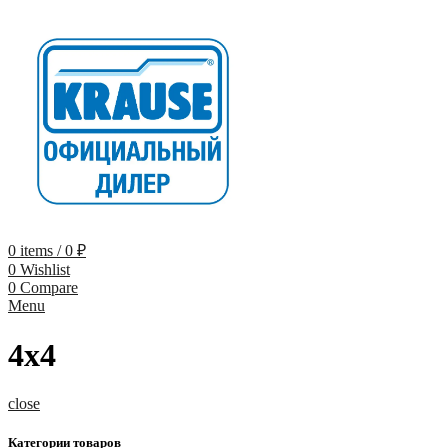
0
items
/
0
₽
0
Wishlist
0
Compare
Menu
4х4
close
Категории товаров