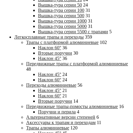
Вышка-тура cерии 50
24
Вышка-тура cерии 100
31
Вышка-тура cерии 500
31
Вышка-тура cерии 1000
31
Вышка-тура cерии 5000
31
Вышка-тура cерии 5500 с трапами
5
Легкосплавные трапы и переходы
359
Трапы с платформой алюминиевые
102
Наклон 60°
36
Вторые поручни
30
Наклон 45°
36
Передвижные трапы с платформой алюминиевые
48
Наклон 45°
24
Наклон 60°
24
Переходы алюминиевые
56
Наклон 45°
21
Наклон 60°
21
Вторые поручни
14
Передвижные трапы-помосты алюминиевые
16
Поручни и перила
4
Альтернативные версии степеней
6
Аксессуары к трапам и переходам
11
Трапы алюминиевые
120