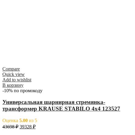
Compare
Quick view
Add to wishlist
В корзину
-10% по промокоду
Универсальная шарнирная стремянка-
трансформер KRAUSE STABILO 4х4 123527
Оценка
5.00
из 5
43698
₽
39328
₽