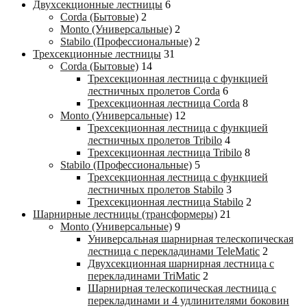
Двухсекционные лестницы
6
Corda (Бытовые)
2
Monto (Универсальные)
2
Stabilo (Профессиональные)
2
Трехсекционные лестницы
31
Corda (Бытовые)
14
Трехсекционная лестница с функцией
лестничных пролетов Corda
6
Трехсекционная лестница Corda
8
Monto (Универсальные)
12
Трехсекционная лестница с функцией
лестничных пролетов Tribilo
4
Трехсекционная лестница Tribilo
8
Stabilo (Профессиональные)
5
Трехсекционная лестница с функцией
лестничных пролетов Stabilo
3
Трехсекционная лестница Stabilo
2
Шарнирные лестницы (трансформеры)
21
Monto (Универсальные)
9
Универсальная шарнирная телескопическая
лестница с перекладинами TeleMatic
2
Двухсекционная шарнирная лестница с
перекладинами TriMatic
2
Шарнирная телескопическая лестница с
перекладинами и 4 удлинителями боковин