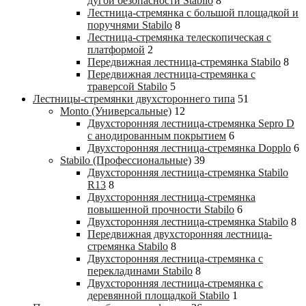
дугой безопасности Stabilo
8
Лестница-стремянка с большой площадкой и
поручнями Stabilo
8
Лестница-стремянка телескопическая с
платформой
2
Передвижная лестница-стремянка Stabilo
8
Передвижная лестница-стремянка с
траверсой Stabilo
5
Лестницы-стремянки двухстороннего типа
51
Monto (Универсальные)
12
Двухсторонняя лестница-стремянка Sepro D
с анодированным покрытием
6
Двухсторонняя лестница-стремянка Dopplo
6
Stabilo (Профессиональные)
39
Двухсторонняя лестница-стремянка Stabilo
R13
8
Двухсторонняя лестница-стремянка
повышенной прочности Stabilo
6
Двухсторонняя лестница-стремянка Stabilo
8
Передвижная двухсторонняя лестница-
стремянка Stabilo
8
Двухсторонняя лестница-стремянка с
перекладинами Stabilo
8
Двухсторонняя лестница-стремянка с
деревянной площадкой Stabilo
1