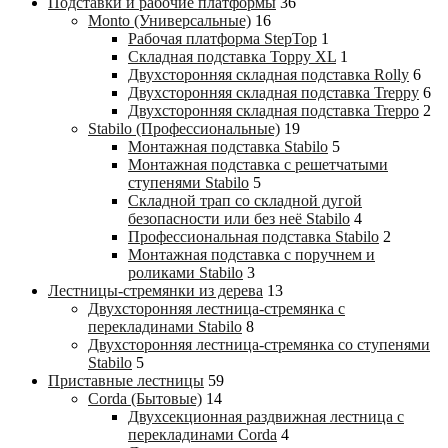
Подставки и рабочие платформы
36
Monto (Универсальные)
16
Рабочая платформа StepTop
1
Складная подставка Toppy XL
1
Двухсторонняя складная подставка Rolly
6
Двухсторонняя складная подставка Treppy
6
Двухсторонняя складная подставка Treppo
2
Stabilo (Профессиональные)
19
Монтажная подставка Stabilo
5
Монтажная подставка с решетчатыми
ступенями Stabilo
5
Складной трап со складной дугой
безопасности или без неё Stabilo
4
Профессиональная подставка Stabilo
2
Монтажная подставка с поручнем и
роликами Stabilo
3
Лестницы-стремянки из дерева
13
Двухсторонняя лестница-стремянка с
перекладинами Stabilo
8
Двухсторонняя лестница-стремянка со ступенями
Stabilo
5
Приставные лестницы
59
Corda (Бытовые)
14
Двухсекционная раздвижная лестница с
перекладинами Corda
4