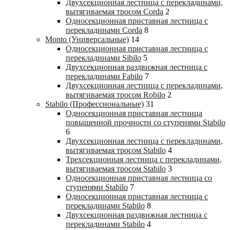
Двухсекционная лестница с перекладинами,
вытягиваемая тросом Corda
2
Односекционная приставная лестница с
перекладинами Corda
8
Monto (Универсальные)
14
Односекционная приставная лестница с
перекладинами Sibilo
5
Двухсекционная раздвижная лестница с
перекладинами Fabilo
7
Двухсекционная лестница с перекладинами,
вытягиваемая тросом Robilo
2
Stabilo (Профессиональные)
31
Односекционная приставная лестница
повышенной прочности со ступенями Stabilo
6
Двухсекционная лестница с перекладинами,
вытягиваемая тросом Stabilo
4
Трехсекционная лестница с перекладинами,
вытягиваемая тросом Stabilo
3
Односекционная приставная лестница со
ступенями Stabilo
7
Односекционная приставная лестница с
перекладинами Stabilo
8
Двухсекционная раздвижная лестница с
перекладинами Stabilo
4