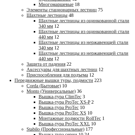
Многомаршевые
18
Элементы стационарных лестниц
75
Шахтные лестницы
48
Шахтные лестницы из оцинкованной стали
340 мм
12
Шахтные лестницы из оцинкованной стали
440 мм
12
Шахтные лестницы из нержавеющей стали
340 мм
12
Шахтные лестницы из нержавеющей стали
440 мм
12
Защита от падения
22
Аксессуары для шахтных лестниц
12
Приспособления для подъема
12
Передвижные вышки туры, подмости
223
Corda (Бытовые)
10
Monto (Универсальные)
36
Вышка-тура ClimTec
3
Вышка-тура ProTec XS-P
2
Вышка-тура ProTec
10
Вышка-тура ProTec XS
10
Монтажные подмости RollTec
1
Вышка-тура ProTec XXL
10
Stabilo (Профессиональные)
177
Вышка-тура cерии 10
24