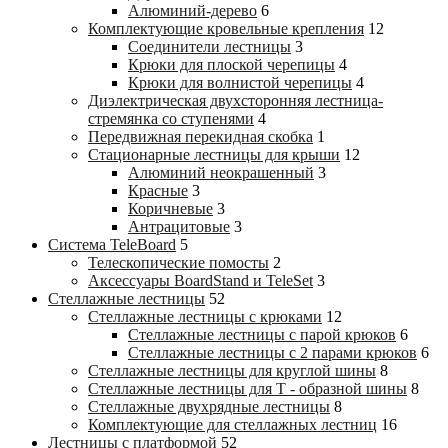
Алюминий-дерево
6
Комплектующие кровельные крепления
12
Соединители лестницы
3
Крюки для плоской черепицы
4
Крюки для волнистой черепицы
4
Диэлектрическая двухсторонняя лестница-
стремянка со ступенями
4
Передвижная перекидная скобка
1
Стационарные лестницы для крыши
12
Алюминий неокрашенный
3
Красные
3
Коричневые
3
Антрацитовые
3
Система TeleBoard
5
Телескопические помосты
2
Аксессуары BoardStand и TeleSet
3
Стеллажные лестницы
52
Стеллажные лестницы с крюками
12
Стеллажные лестницы с парой крюков
6
Стеллажные лестницы c 2 парами крюков
6
Стеллажные лестницы для круглой шины
8
Стеллажные лестницы для Т - образной шины
8
Стеллажные двухрядные лестницы
8
Комплектующие для стеллажных лестниц
16
Лестницы с платформой
52