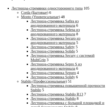
Лестницы-стремянки одностороннего типа
105
Corda (Бытовые)
6
Monto (Универсальные)
48
Лестница-стремянка Safira из
анодированного материала
6
Лестница-стремянка Selena из
анодированного материала
8
Лестница-стремянка Securo из
анодированного материала
5
Лестница-стремянка Safety
5
Лестница-стремянка Solido
5
Лестница-стремянка Secury с системой
MultiGrip
3
Лестница-стремянка Sepro S из
анодированного материала
6
Лестница-стремянка Sepuro
4
Лестница-стремянка Solidy
6
Stabilo (Профессиональные)
51
Лестница-стремянка повышенной прочности
Stabilo
5
Лестница-стремянка Stabilo R13
7
Лестница-стремянка Stabilo
8
Лестница-стремянка с большой площадкой и