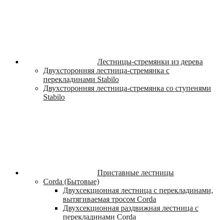
Лестницы-стремянки из дерева
Двухсторонняя лестница-стремянка с
перекладинами Stabilo
Двухсторонняя лестница-стремянка со ступенями
Stabilo
Приставные лестницы
Corda (Бытовые)
Двухсекционная лестница с перекладинами,
вытягиваемая тросом Corda
Двухсекционная раздвижная лестница с
перекладинами Corda