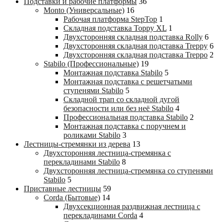
Подставки и рабочие платформы
36
Monto (Универсальные)
16
Рабочая платформа StepTop
1
Складная подставка Toppy XL
1
Двухсторонняя складная подставка Rolly
6
Двухсторонняя складная подставка Treppy
6
Двухсторонняя складная подставка Treppo
2
Stabilo (Профессиональные)
19
Монтажная подставка Stabilo
5
Монтажная подставка с решетчатыми
ступенями Stabilo
5
Складной трап со складной дугой
безопасности или без неё Stabilo
4
Профессиональная подставка Stabilo
2
Монтажная подставка с поручнем и
роликами Stabilo
3
Лестницы-стремянки из дерева
13
Двухсторонняя лестница-стремянка с
перекладинами Stabilo
8
Двухсторонняя лестница-стремянка со ступенями
Stabilo
5
Приставные лестницы
59
Corda (Бытовые)
14
Двухсекционная раздвижная лестница с
перекладинами Corda
4