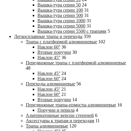
Вышка-тура cерии 50
24
Вышка-тура cерии 100
31
Вышка-тура cерии 500
31
Вышка-тура cерии 1000
31
Вышка-тура cерии 5000
31
Вышка-тура cерии 5500 с трапами
5
Легкосплавные трапы и переходы
359
Трапы с платформой алюминиевые
102
Наклон 60°
36
Вторые поручни
30
Наклон 45°
36
Передвижные трапы с платформой алюминиевые
48
Наклон 45°
24
Наклон 60°
24
Переходы алюминиевые
56
Наклон 45°
21
Наклон 60°
21
Вторые поручни
14
Передвижные трапы-помосты алюминиевые
16
Поручни и перила
4
Альтернативные версии степеней
6
Аксессуары к трапам и переходам
11
Трапы алюминиевые
120