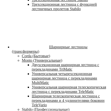
Трехсекционная лестница с функцией
лестничных пролетов Stabilo
Шарнирные лестницы
(трансформеры)
Corda (Бытовые)
Monto (Универсальные)
Двухсекционная шарнирная лестница с
перекладинами TriMatic
Универсальная четырехсекционная
шарнирная лестница с перекладинами
MultiMatic
Универсальная шарнирная телескопическая
лестница с перекладинами TeleMatic
Шарнирная телескопическая лестница с
перекладинами и 4 удлинителями боковин
TeleVario
Stabilo (Профессиональные)