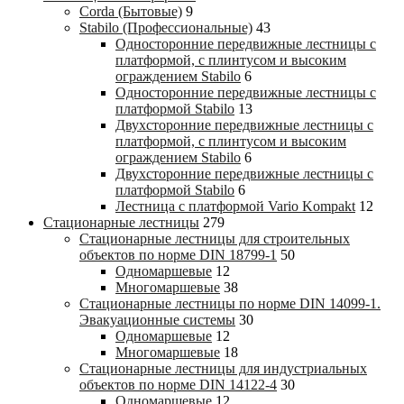
Corda (Бытовые)
9
Stabilo (Профессиональные)
43
Односторонние передвижные лестницы с
платформой, с плинтусом и высоким
ограждением Stabilo
6
Односторонние передвижные лестницы с
платформой Stabilo
13
Двухсторонние передвижные лестницы с
платформой, с плинтусом и высоким
ограждением Stabilo
6
Двухсторонние передвижные лестницы с
платформой Stabilo
6
Лестница с платформой Vario Kompakt
12
Стационарные лестницы
279
Стационарные лестницы для строительных
объектов по норме DIN 18799-1
50
Одномаршевые
12
Многомаршевые
38
Стационарные лестницы по норме DIN 14099-1.
Эвакуационные системы
30
Одномаршевые
12
Многомаршевые
18
Стационарные лестницы для индустриальных
объектов по норме DIN 14122-4
30
Одномаршевые
12