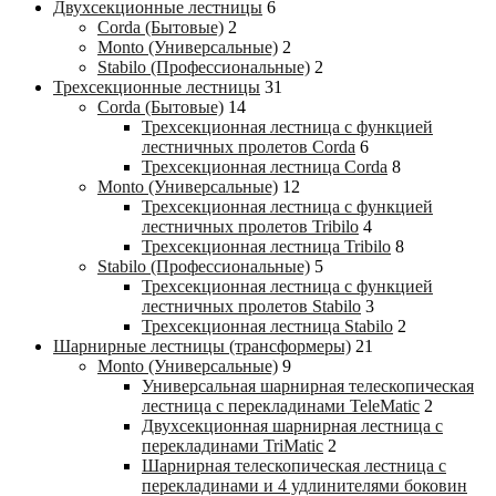
Двухсекционные лестницы
6
Corda (Бытовые)
2
Monto (Универсальные)
2
Stabilo (Профессиональные)
2
Трехсекционные лестницы
31
Corda (Бытовые)
14
Трехсекционная лестница с функцией
лестничных пролетов Corda
6
Трехсекционная лестница Corda
8
Monto (Универсальные)
12
Трехсекционная лестница с функцией
лестничных пролетов Tribilo
4
Трехсекционная лестница Tribilo
8
Stabilo (Профессиональные)
5
Трехсекционная лестница с функцией
лестничных пролетов Stabilo
3
Трехсекционная лестница Stabilo
2
Шарнирные лестницы (трансформеры)
21
Monto (Универсальные)
9
Универсальная шарнирная телескопическая
лестница с перекладинами TeleMatic
2
Двухсекционная шарнирная лестница с
перекладинами TriMatic
2
Шарнирная телескопическая лестница с
перекладинами и 4 удлинителями боковин