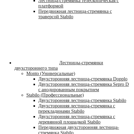
Лестница-стремянка телескопическая с
платформой
Передвижная лестница-стремянка с
траверсой Stabilo
Лестницы-стремянки
двухстороннего типа
Monto (Универсальные)
Двухсторонняя лестница-стремянка Dopplo
Двухсторонняя лестница-стремянка Sepro D
с анодированным покрытием
Stabilo (Профессиональные)
Двухсторонняя лестница-стремянка Stabilo
Двухсторонняя лестница-стремянка с
перекладинами Stabilo
Двухсторонняя лестница-стремянка с
деревянной площадкой Stabilo
Передвижная двухсторонняя лестница-
стремянка Stabilo