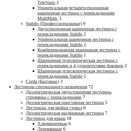
TeleVario
2
Универсальная четырехсекционная
шарнирная лестница с перекладинами
MultiMatic
3
Stabilo (Профессиональные)
9
Двухсекционная шарнирная лестница с
перекладинами Stabilo
2
Универсальная шарнирная лестница с
перекладинами Stabilo
2
Комбинированная шарнирная лестница с
перекладинами Stabilo
1
Шарнирная телескопическая лестница с
перекладинами и 4 удлинителями боковин
2
Шарнирная телескопическая лестница с
перекладинами Stabilo
2
Corda (Бытовые)
3
Лестницы специального назначения
72
Диэлектрическая двухсторонняя лестница-
стремянка с перекладинами
7
Диэлектрическая приставная лестница
5
Лестницы для мойки стекол
6
Диэлектрическая выдвижная лестница
7
Лестница для крыш
18
Алюминиевые
6
Деревянные
6