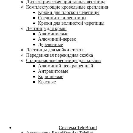
Диэлектрическая приставная лестница
Комплектующие кровельные крепления
Крюки для плоской черепицы
Соединители лестницы
Крюки для волнистой черепицы
Лестница для крыш
Алюминиевые
Алюминий-дерево
Деревянные
Лестницы для мойки стекол
Передвижная перекидная скобка
Стационарные лестницы для крыши
Алюминий неокрашенный
Антрацитовые
Коричневые
Красные
Система TeleBoard
Аксессуары BoardStand и TeleSet