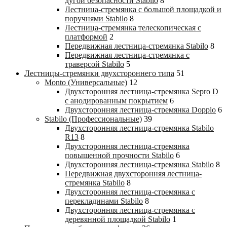
дугой безопасности Stabilo
8
Лестница-стремянка с большой площадкой и
поручнями Stabilo
8
Лестница-стремянка телескопическая с
платформой
2
Передвижная лестница-стремянка Stabilo
8
Передвижная лестница-стремянка с
траверсой Stabilo
5
Лестницы-стремянки двухстороннего типа
51
Monto (Универсальные)
12
Двухсторонняя лестница-стремянка Sepro D
с анодированным покрытием
6
Двухсторонняя лестница-стремянка Dopplo
6
Stabilo (Профессиональные)
39
Двухсторонняя лестница-стремянка Stabilo
R13
8
Двухсторонняя лестница-стремянка
повышенной прочности Stabilo
6
Двухсторонняя лестница-стремянка Stabilo
8
Передвижная двухсторонняя лестница-
стремянка Stabilo
8
Двухсторонняя лестница-стремянка с
перекладинами Stabilo
8
Двухсторонняя лестница-стремянка с
деревянной площадкой Stabilo
1