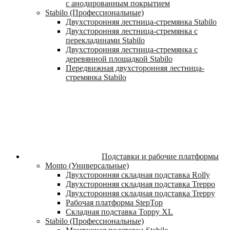
с анодированным покрытием
Stabilo (Профессиональные)
Двухсторонняя лестница-стремянка Stabilo
Двухсторонняя лестница-стремянка с
перекладинами Stabilo
Двухсторонняя лестница-стремянка с
деревянной площадкой Stabilo
Передвижная двухсторонняя лестница-
стремянка Stabilo
Подставки и рабочие платформы
Monto (Универсальные)
Двухсторонняя складная подставка Rolly
Двухсторонняя складная подставка Treppo
Двухсторонняя складная подставка Treppy
Рабочая платформа StepTop
Складная подставка Toppy XL
Stabilo (Профессиональные)