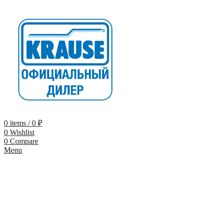
0
items
/
0
₽
0
Wishlist
0
Compare
Menu
-9%