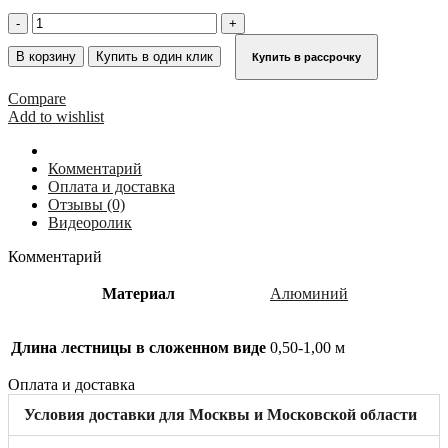
Количество
товара
Лестничная
В корзину
Купить в один клик
Купить в рассрочку
секция
KRAUSE
Compare
1,96
Add to wishlist
м
(алюминий)
838001
Комментарий
Оплата и доставка
Отзывы (0)
Видеоролик
Комментарий
Материал
Алюминий
Длина лестницы в сложенном виде
0,50-1,00 м
Оплата и доставка
Условия доставки для Москвы и Московской области