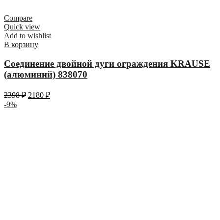
Compare
Quick view
Add to wishlist
В корзину
Соединение двойной дуги ограждения KRAUSE
(алюминий) 838070
2398
₽
2180
₽
-9%