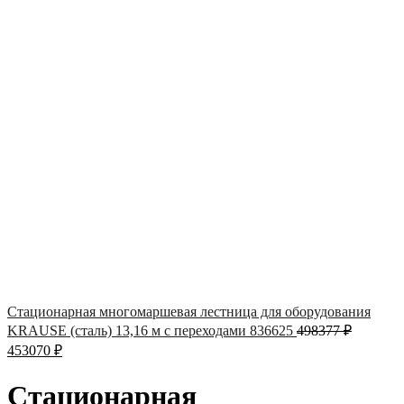
Стационарная многомаршевая лестница для оборудования
KRAUSE (сталь) 13,16 м с переходами 836625
498377
₽
453070
₽
Стационарная