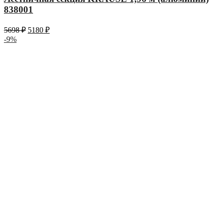
838001
5698
₽
5180
₽
-9%