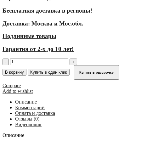
Бесплатная доставка в регионы!
Доставка: Москва и Мос.обл.
Подлинные товары
Гарантия от 2-х до 10 лет!
Количество
товара
Стационарная
В корзину
Купить в один клик
Купить в рассрочку
многомаршевая
лестница
Compare
для
Add to wishlist
оборудования
KRAUSE
Описание
(сталь)
Комментарий
11,76
Оплата и доставка
м
Отзывы (0)
с
Видеоролик
переходами
836618
Описание