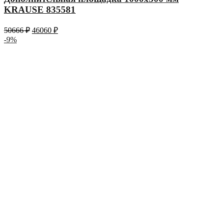
KRAUSE 835581
50666
₽
46060
₽
-9%