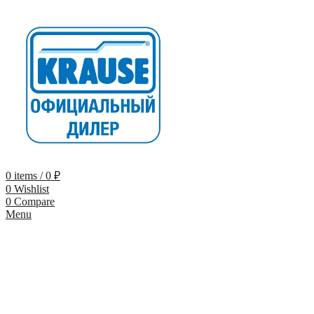
0
items
/
0
₽
0
Wishlist
0
Compare
Menu
-9%