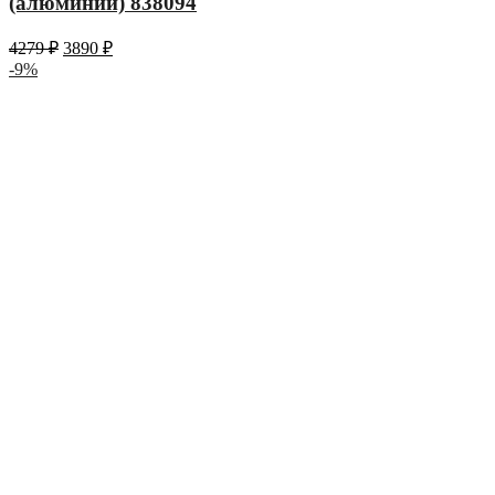
(алюминий) 838094
4279
₽
3890
₽
-9%