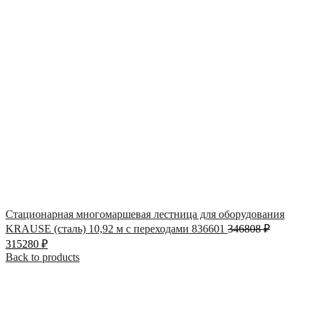
Стационарная многомаршевая лестница для оборудования
KRAUSE (сталь) 10,92 м с переходами 836601
346808
₽
315280
₽
Back to products