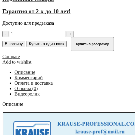
Гарантия от 2-х до 10 лет!
Доступно для предзаказа
Количество
товара
Вышка-
В корзину
Купить в один клик
Купить в рассрочку
тура
серии
Compare
10
Add to wishlist
KRAUSE
STABILO
Описание
6,40
Комментарий
м
Оплата и доставка
731333
Отзывы (0)
Видеоролик
Описание