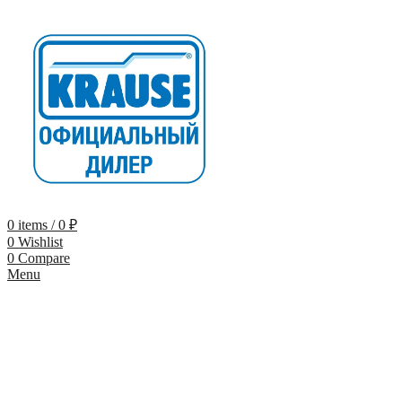
0
items
/
0
₽
0
Wishlist
0
Compare
Menu
-9%