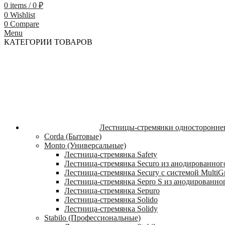
0
items
/
0
₽
0
Wishlist
0
Compare
Menu
КАТЕГОРИИ ТОВАРОВ
Лестницы-стремянки односторонне
Corda (Бытовые)
Monto (Универсальные)
Лестница-стремянка Safety
Лестница-стремянка Securo из анодированног
Лестница-стремянка Secury с системой MultiG
Лестница-стремянка Sepro S из анодированно
Лестница-стремянка Sepuro
Лестница-стремянка Solido
Лестница-стремянка Solidy
Stabilo (Профессиональные)