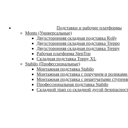
Подставки и рабочие платформы
Monto (Универсальные)
Двухсторонняя складная подставка Rolly
Двухсторонняя складная подставка Treppo
Двухсторонняя складная подставка Treppy
Рабочая платформа StepTop
Складная подставка Toppy XL
Stabilo (Профессиональные)
Монтажная подставка Stabilo
Монтажная подставка с поручнем и роликами 
Монтажная подставка с решетчатыми ступеням
Профессиональная подставка Stabilo
Складной трап со складной дугой безопасности