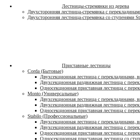
Лестницы-стремянки из дерева
Двухсторонняя лестница-стремянка с перекладинами
Двухсторонняя лестница-стремянка со ступенями St
Приставные лестницы
Corda (Бытовые)
Двухсекционная лестница с перекладинами, в
Двухсекционная раздвижная лестница с пере
Односекционная приставная лестница с пере
Monto (Универсальные)
Двухсекционная лестница с перекладинами, в
Двухсекционная раздвижная лестница с перек
Односекционная приставная лестница с перек
Stabilo (Профессиональные)
Двухсекционная лестница с перекладинами, вы
Двухсекционная раздвижная лестница с перек
Односекционная приставная лестница с перек
Односекционная приставная лестница со ступ