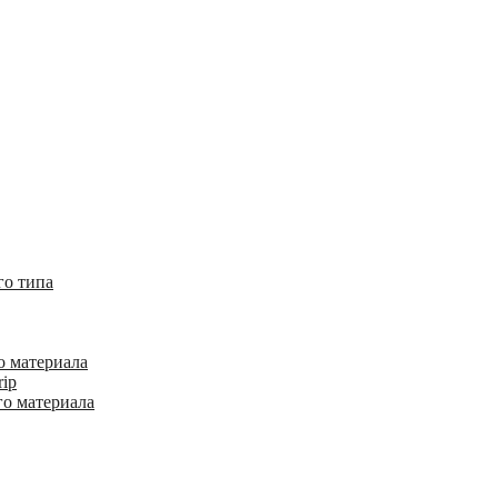
го типа
о материала
rip
го материала