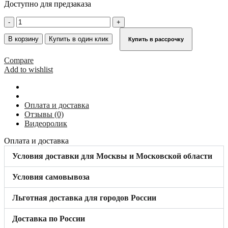
Доступно для предзаказа
Количество
товара
Кровельный
В корзину
Купить в один клик
Купить в рассрочку
крюк
для
Compare
волнистой
Add to wishlist
черепицы
KRAUSE
антрацитовый
804822
Оплата и доставка
Отзывы (0)
Видеоролик
Оплата и доставка
Условия доставки для Москвы и Московской области
Условия самовывоза
Льготная доставка для городов России
Доставка по России