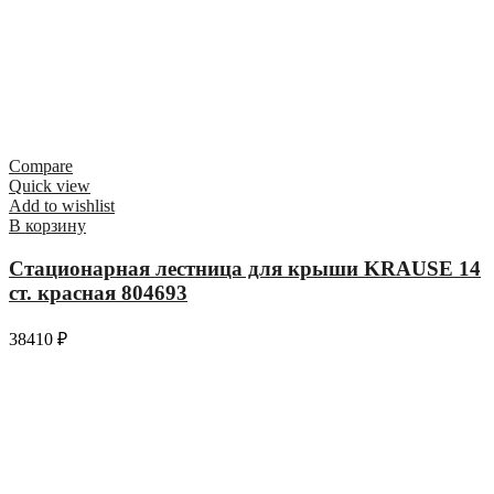
Compare
Quick view
Add to wishlist
В корзину
Стационарная лестница для крыши KRAUSE 14
ст. красная 804693
38410
₽