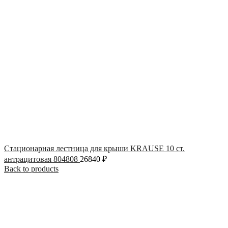
Стационарная лестница для крыши KRAUSE 10 ст.
антрацитовая 804808
26840
₽
Back to products