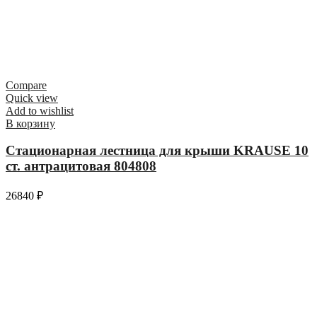
Compare
Quick view
Add to wishlist
В корзину
Стационарная лестница для крыши KRAUSE 10
ст. антрацитовая 804808
26840
₽