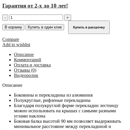
Гарантия от 2-х до 10 лет!
Количество
товара
Стационарная
В корзину
Купить в один клик
Купить в рассрочку
лестница
для
Compare
крыши
Add to wishlist
KRAUSE
14
Описание
ст.
Комментарий
антрацитовая
Оплата и доставка
804815
Отзывы (0)
Видеоролик
Описание
Боковины и перекладины из алюминия
Полукруглые, рифленые перекладины
Благодаря полукруглой форме перекладин лестницу
можно использовать на крышах с самыми разными
углами наклона
Боковая балка высотой 90 мм позволяет выдерживать
минимальное расстояние между перекладиной и