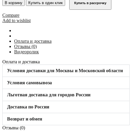
Соединители
В корзину
Купить в один клик
Купить в рассрочку
лестницы
(пара)
Compare
алюминий
Add to wishlist
неокрашенный
804556
Оплата и доставка
Отзывы (0)
Видеоролик
Оплата и доставка
Условия доставки для Москвы и Московской области
Условия самовывоза
Льготная доставка для городов России
Доставка по России
Возврат и обмен
Отзывы (0)