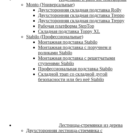
Monto (Универсальные)
Двухсторонняя складная подставка Rolly
Двухсторонняя складная подставка Treppo
Двухсторонняя складная подставка Treppy
Рабочая платформа StepTop
Складная подставка Toppy XL
Stabilo (Профессиональные)
Монтажная подставка Stabilo
Монтажная подставка с поручнем и
роликами Stabilo
Монтажная подставка с решетчатыми
ступенями Stabilo
Профессиональная подставка Stabilo
Складной трап со складной дугой
безопасности или без неё Stabilo
Лестницы-стремянки из дерева
Двухсторонняя лестница-стремянка с