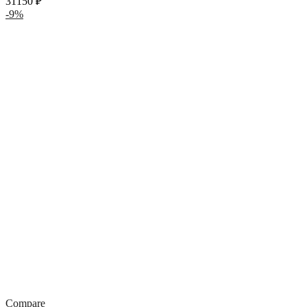
31150
₽
-9%
Compare