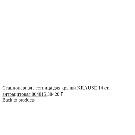
Стационарная лестница для крыши KRAUSE 14 ст.
антрацитовая 804815
38420
₽
Back to products