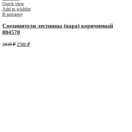
Quick view
Add to wishlist
В корзину
Соединители лестницы (пара) коричневый
804570
2838
₽
2580
₽