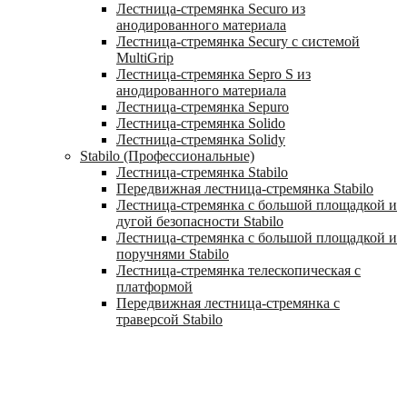
Лестница-стремянка Securo из
анодированного материала
Лестница-стремянка Secury с системой
MultiGrip
Лестница-стремянка Sepro S из
анодированного материала
Лестница-стремянка Sepuro
Лестница-стремянка Solido
Лестница-стремянка Solidy
Stabilo (Профессиональные)
Лестница-стремянка Stabilo
Передвижная лестница-стремянка Stabilo
Лестница-стремянка с большой площадкой и
дугой безопасности Stabilo
Лестница-стремянка с большой площадкой и
поручнями Stabilo
Лестница-стремянка телескопическая с
платформой
Передвижная лестница-стремянка с
траверсой Stabilo