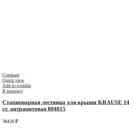
Compare
Quick view
Add to wishlist
В корзину
Стационарная лестница для крыши KRAUSE 14
ст. антрацитовая 804815
38420
₽