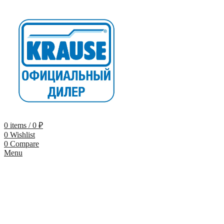
0
items
/
0
₽
0
Wishlist
0
Compare
Menu
-9%