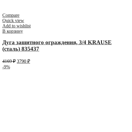
Compare
Quick view
Add to wishlist
В корзину
Дуга защитного ограждения, 3/4 KRAUSE
(сталь) 835437
4169
₽
3790
₽
-9%