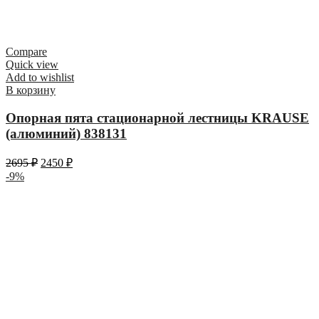
Compare
Quick view
Add to wishlist
В корзину
Опорная пята стационарной лестницы KRAUSE
(алюминий) 838131
2695
₽
2450
₽
-9%