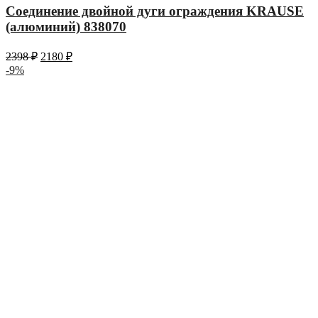
Соединение двойной дуги ограждения KRAUSE
(алюминий) 838070
2398
₽
2180
₽
-9%