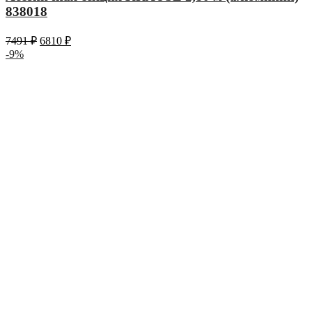
838018
7491
₽
6810
₽
-9%