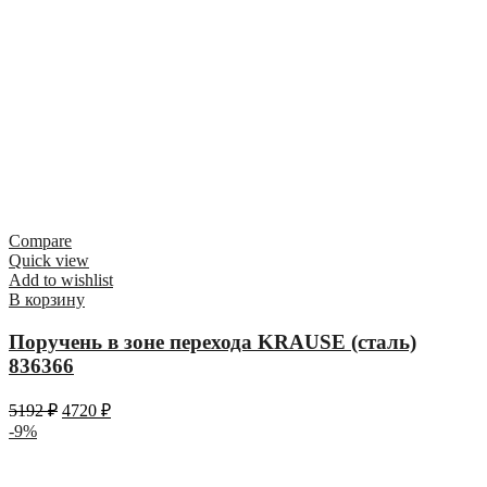
Compare
Quick view
Add to wishlist
В корзину
Поручень в зоне перехода KRAUSE (сталь)
836366
5192
₽
4720
₽
-9%