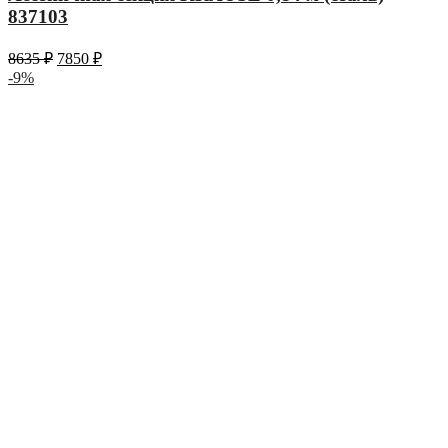
837103
8635
₽
7850
₽
-9%