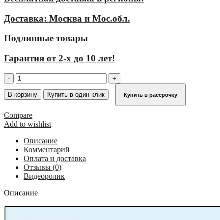
Доставка: Москва и Мос.обл.
Подлинные товары
Гарантия от 2-х до 10 лет!
Количество
товара
Стационарная
В корзину
Купить в один клик
Купить в рассрочку
одномаршевая
лестница
Compare
для
Add to wishlist
оборудования
KRAUSE
Описание
(алюминий)
Комментарий
5,60
Оплата и доставка
м
Отзывы (0)
без
Видеоролик
перехода
838827
Описание