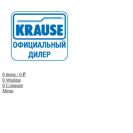
0
items
/
0
₽
0
Wishlist
0
Compare
Menu
-23%