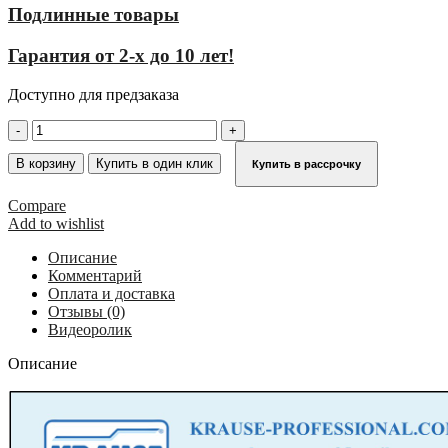
Подлинные товары
Гарантия от 2-х до 10 лет!
Доступно для предзаказа
Количество
товара
Профессиональная
В корзину
Купить в один клик
Купить в рассрочку
вышка-
тура
Compare
Stabilo
Add to wishlist
Серии
1000
Описание
7,30
Комментарий
м
Оплата и доставка
738073
Отзывы (0)
Видеоролик
Описание