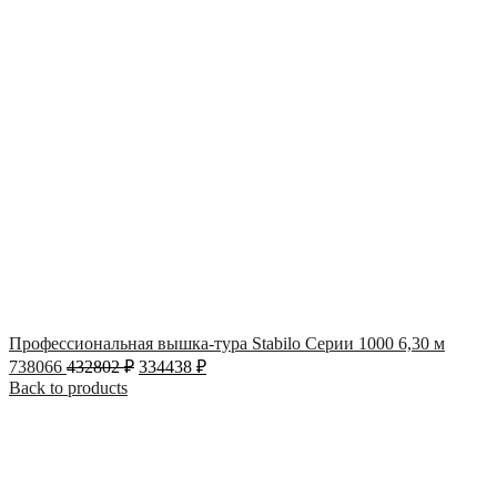
Профессиональная вышка-тура Stabilo Серии 1000 6,30 м
738066
432802
₽
334438
₽
Back to products