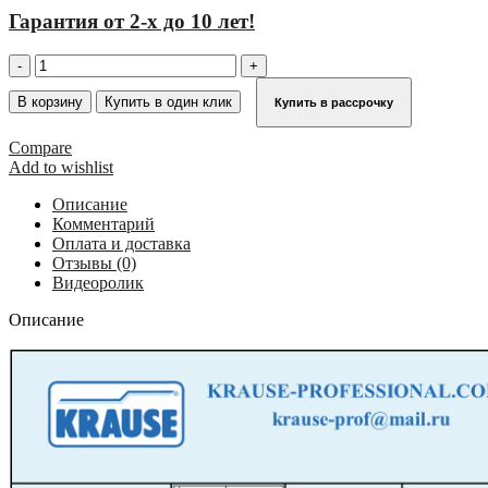
Гарантия от 2-х до 10 лет!
Количество
товара
Диэлектрическая
В корзину
Купить в один клик
Купить в рассрочку
приставная
лестница
Compare
KRAUSE
Add to wishlist
14
ст.
Описание
815392
Комментарий
Оплата и доставка
Отзывы (0)
Видеоролик
Описание