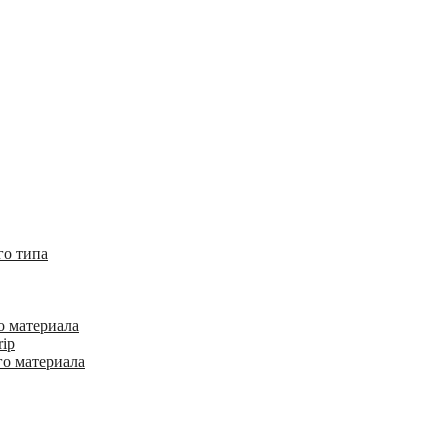
го типа
о материала
rip
го материала