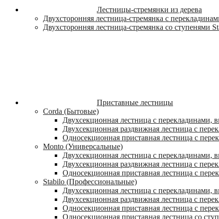
Лестницы-стремянки из дерева
Двухсторонняя лестница-стремянка с перекладинами
Двухсторонняя лестница-стремянка со ступенями St
Приставные лестницы
Corda (Бытовые)
Двухсекционная лестница с перекладинами, в
Двухсекционная раздвижная лестница с пере
Односекционная приставная лестница с пере
Monto (Универсальные)
Двухсекционная лестница с перекладинами, в
Двухсекционная раздвижная лестница с перек
Односекционная приставная лестница с перек
Stabilo (Профессиональные)
Двухсекционная лестница с перекладинами, вы
Двухсекционная раздвижная лестница с перек
Односекционная приставная лестница с перек
Односекционная приставная лестница со ступ