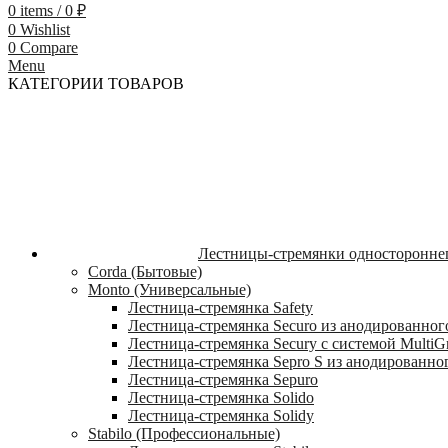
0
items
/
0
₽
0
Wishlist
0
Compare
Menu
КАТЕГОРИИ ТОВАРОВ
Лестницы-стремянки односторонне
Corda (Бытовые)
Monto (Универсальные)
Лестница-стремянка Safety
Лестница-стремянка Securo из анодированног
Лестница-стремянка Secury с системой MultiG
Лестница-стремянка Sepro S из анодированно
Лестница-стремянка Sepuro
Лестница-стремянка Solido
Лестница-стремянка Solidy
Stabilo (Профессиональные)