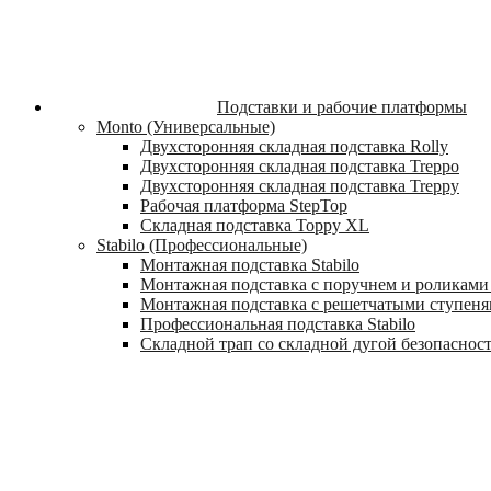
Подставки и рабочие платформы
Monto (Универсальные)
Двухсторонняя складная подставка Rolly
Двухсторонняя складная подставка Treppo
Двухсторонняя складная подставка Treppy
Рабочая платформа StepTop
Складная подставка Toppy XL
Stabilo (Профессиональные)
Монтажная подставка Stabilo
Монтажная подставка с поручнем и роликами 
Монтажная подставка с решетчатыми ступеням
Профессиональная подставка Stabilo
Складной трап со складной дугой безопасности