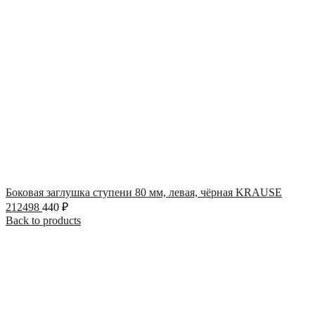
Боковая заглушка ступени 80 мм, левая, чёрная KRAUSE
212498
440
₽
Back to products