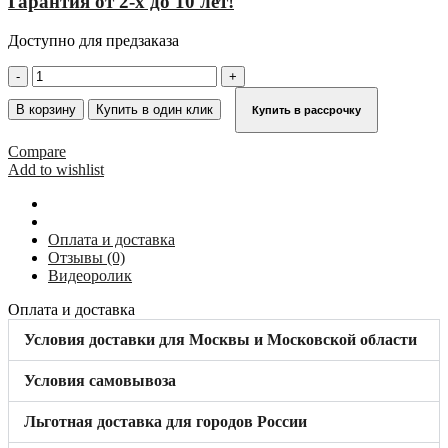
Гарантия от 2-х до 10 лет!
Доступно для предзаказа
Количество
товара
Боковая
В корзину
Купить в один клик
Купить в рассрочку
заглушка
ступени
Compare
80
Add to wishlist
мм,
правая,
чёрная
KRAUSE
Оплата и доставка
212504
Отзывы (0)
Видеоролик
Оплата и доставка
Условия доставки для Москвы и Московской области
Условия самовывоза
Льготная доставка для городов России