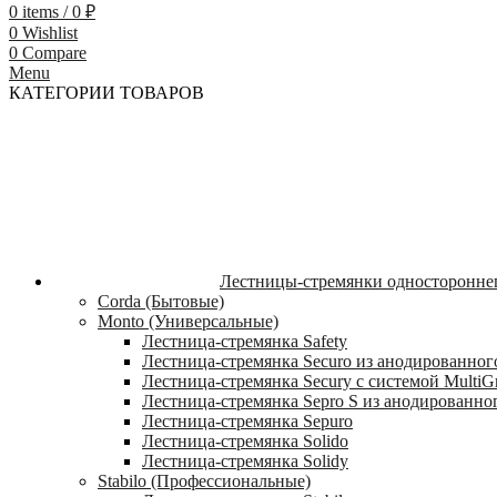
0
items
/
0
₽
0
Wishlist
0
Compare
Menu
КАТЕГОРИИ ТОВАРОВ
Лестницы-стремянки односторонне
Corda (Бытовые)
Monto (Универсальные)
Лестница-стремянка Safety
Лестница-стремянка Securo из анодированног
Лестница-стремянка Secury с системой MultiG
Лестница-стремянка Sepro S из анодированно
Лестница-стремянка Sepuro
Лестница-стремянка Solido
Лестница-стремянка Solidy
Stabilo (Профессиональные)