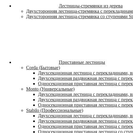
Лестницы-стремянки из дерева
Двухсторонняя лестница-стремянка с перекладинами
Двухсторонняя лестница-стремянка со ступенями St
Приставные лестницы
Corda (Бытовые)
Двухсекционная лестница с перекладинами, в
Двухсекционная раздвижная лестница с пере
Односекционная приставная лестница с пере
Monto (Универсальные)
Двухсекционная лестница с перекладинами, в
Двухсекционная раздвижная лестница с перек
Односекционная приставная лестница с перек
Stabilo (Профессиональные)
Двухсекционная лестница с перекладинами, вы
Двухсекционная раздвижная лестница с перек
Односекционная приставная лестница с перек
Односекционная приставная лестница со ступ