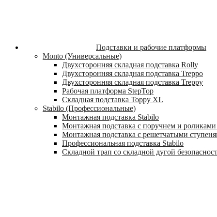
Подставки и рабочие платформы
Monto (Универсальные)
Двухсторонняя складная подставка Rolly
Двухсторонняя складная подставка Treppo
Двухсторонняя складная подставка Treppy
Рабочая платформа StepTop
Складная подставка Toppy XL
Stabilo (Профессиональные)
Монтажная подставка Stabilo
Монтажная подставка с поручнем и роликами 
Монтажная подставка с решетчатыми ступеням
Профессиональная подставка Stabilo
Складной трап со складной дугой безопасности