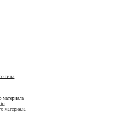
го типа
о материала
rip
го материала