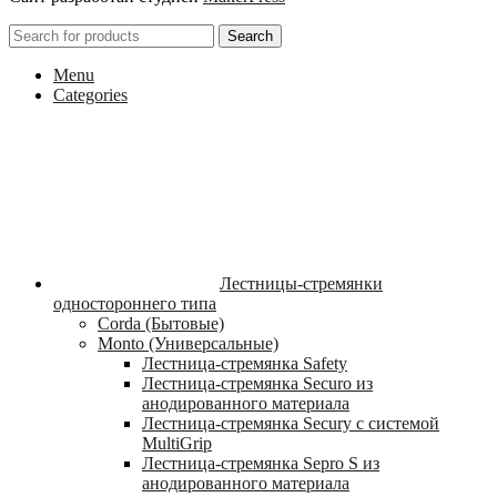
Search
Menu
Categories
Лестницы-стремянки
одностороннего типа
Corda (Бытовые)
Monto (Универсальные)
Лестница-стремянка Safety
Лестница-стремянка Securo из
анодированного материала
Лестница-стремянка Secury с системой
MultiGrip
Лестница-стремянка Sepro S из
анодированного материала