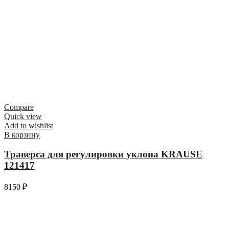
Compare
Quick view
Add to wishlist
В корзину
Траверса для регулировки уклона KRAUSE
121417
8150
₽