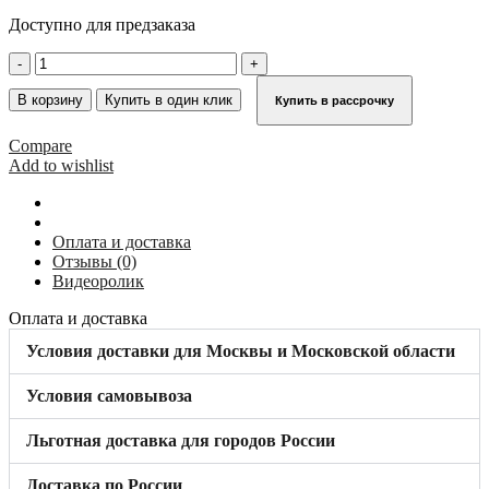
Доступно для предзаказа
Количество
товара
Опорная
В корзину
Купить в один клик
Купить в рассрочку
насадка
траверсы
Compare
64х25
Add to wishlist
мм
MONTO
KRAUSE
211194
Оплата и доставка
Отзывы (0)
Видеоролик
Оплата и доставка
Условия доставки для Москвы и Московской области
Условия самовывоза
Льготная доставка для городов России
Доставка по России