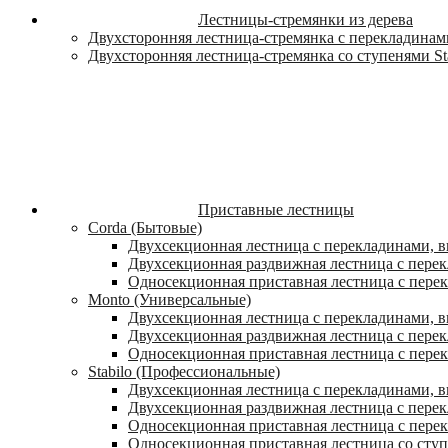
Лестницы-стремянки из дерева
Двухсторонняя лестница-стремянка с перекладинами
Двухсторонняя лестница-стремянка со ступенями St
Приставные лестницы
Corda (Бытовые)
Двухсекционная лестница с перекладинами, в
Двухсекционная раздвижная лестница с пере
Односекционная приставная лестница с пере
Monto (Универсальные)
Двухсекционная лестница с перекладинами, в
Двухсекционная раздвижная лестница с перек
Односекционная приставная лестница с перек
Stabilo (Профессиональные)
Двухсекционная лестница с перекладинами, вы
Двухсекционная раздвижная лестница с перек
Односекционная приставная лестница с перек
Односекционная приставная лестница со ступ