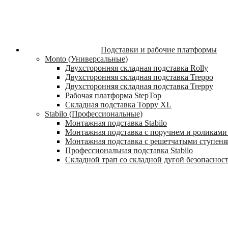
Подставки и рабочие платформы
Monto (Универсальные)
Двухсторонняя складная подставка Rolly
Двухсторонняя складная подставка Treppo
Двухсторонняя складная подставка Treppy
Рабочая платформа StepTop
Складная подставка Toppy XL
Stabilo (Профессиональные)
Монтажная подставка Stabilo
Монтажная подставка с поручнем и роликами 
Монтажная подставка с решетчатыми ступеням
Профессиональная подставка Stabilo
Складной трап со складной дугой безопасности