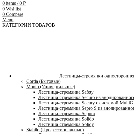
0
items
/
0
₽
0
Wishlist
0
Compare
Menu
КАТЕГОРИИ ТОВАРОВ
Лестницы-стремянки односторонне
Corda (Бытовые)
Monto (Универсальные)
Лестница-стремянка Safety
Лестница-стремянка Securo из анодированног
Лестница-стремянка Secury с системой MultiG
Лестница-стремянка Sepro S из анодированно
Лестница-стремянка Sepuro
Лестница-стремянка Solido
Лестница-стремянка Solidy
Stabilo (Профессиональные)