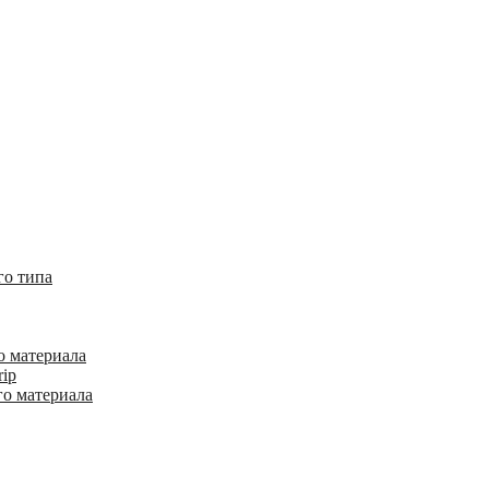
го типа
о материала
rip
го материала