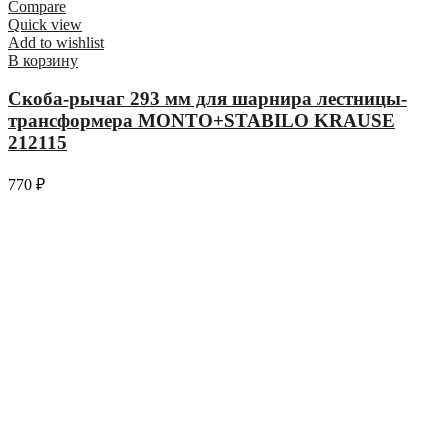
Compare
Quick view
Add to wishlist
В корзину
Скоба-рычаг 293 мм для шарнира лестницы-
трансформера MONTO+STABILO KRAUSE
212115
770
₽