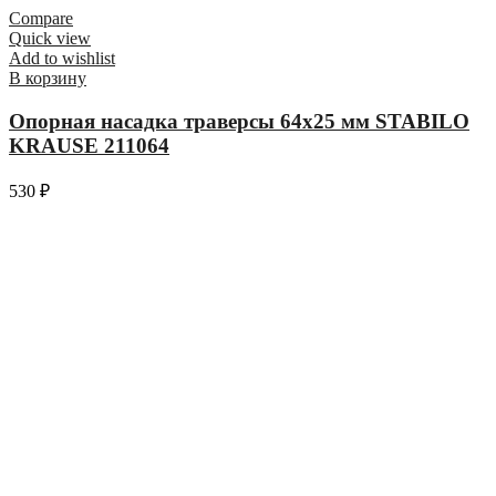
Compare
Quick view
Add to wishlist
В корзину
Опорная насадка траверсы 64х25 мм STABILO
KRAUSE 211064
530
₽