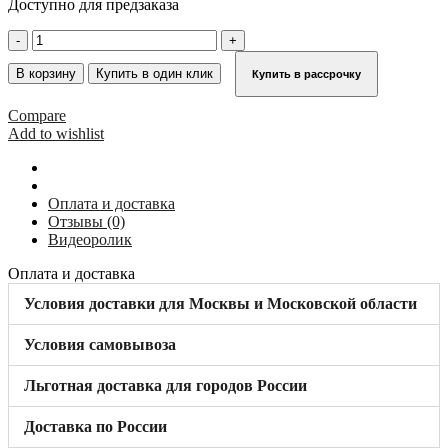
Доступно для предзаказа
Количество
товара
Опорная
В корзину
Купить в один клик
Купить в рассрочку
насадка
боковины
Compare
для
Add to wishlist
TELEMATIC
левая
KRAUSE
212467
Оплата и доставка
Отзывы (0)
Видеоролик
Оплата и доставка
Условия доставки для Москвы и Московской области
Условия самовывоза
Льготная доставка для городов России
Доставка по России