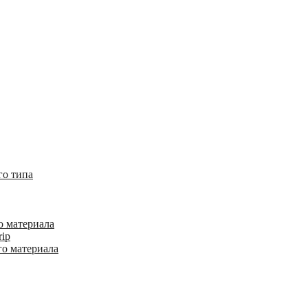
го типа
о материала
rip
го материала