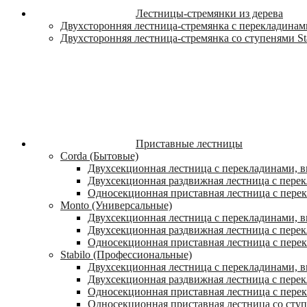
Лестницы-стремянки из дерева
Двухсторонняя лестница-стремянка с перекладинами
Двухсторонняя лестница-стремянка со ступенями St
Приставные лестницы
Corda (Бытовые)
Двухсекционная лестница с перекладинами, в
Двухсекционная раздвижная лестница с пере
Односекционная приставная лестница с пере
Monto (Универсальные)
Двухсекционная лестница с перекладинами, в
Двухсекционная раздвижная лестница с перек
Односекционная приставная лестница с перек
Stabilo (Профессиональные)
Двухсекционная лестница с перекладинами, вы
Двухсекционная раздвижная лестница с перек
Односекционная приставная лестница с перек
Односекционная приставная лестница со ступ