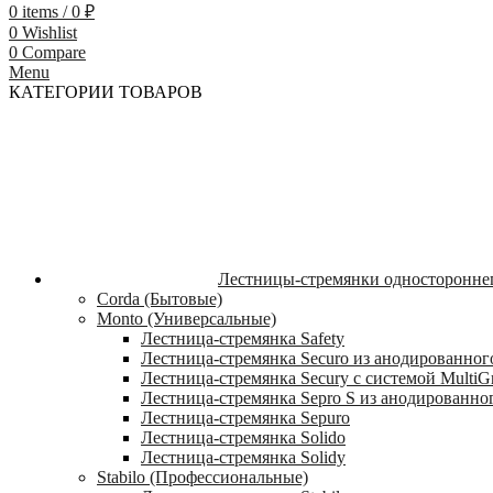
0
items
/
0
₽
0
Wishlist
0
Compare
Menu
КАТЕГОРИИ ТОВАРОВ
Лестницы-стремянки односторонне
Corda (Бытовые)
Monto (Универсальные)
Лестница-стремянка Safety
Лестница-стремянка Securo из анодированног
Лестница-стремянка Secury с системой MultiG
Лестница-стремянка Sepro S из анодированно
Лестница-стремянка Sepuro
Лестница-стремянка Solido
Лестница-стремянка Solidy
Stabilo (Профессиональные)