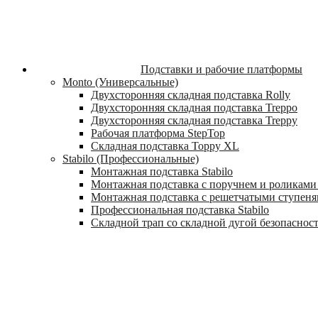
Подставки и рабочие платформы
Monto (Универсальные)
Двухсторонняя складная подставка Rolly
Двухсторонняя складная подставка Treppo
Двухсторонняя складная подставка Treppy
Рабочая платформа StepTop
Складная подставка Toppy XL
Stabilo (Профессиональные)
Монтажная подставка Stabilo
Монтажная подставка с поручнем и роликами 
Монтажная подставка с решетчатыми ступеням
Профессиональная подставка Stabilo
Складной трап со складной дугой безопасности