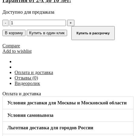
Гарантия от 2-х до 10 лет!
Доступно для предзаказа
Количество
товара
Соединительный
В корзину
Купить в один клик
Купить в рассрочку
уголок
45°/135°
Compare
KRAUSE
Add to wishlist
860033
Оплата и доставка
Отзывы (0)
Видеоролик
Оплата и доставка
Условия доставки для Москвы и Московской области
Условия самовывоза
Льготная доставка для городов России