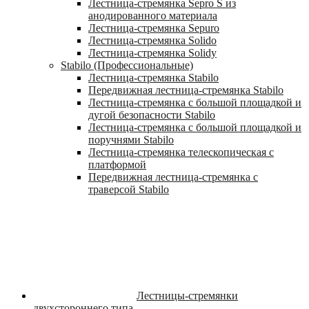
Лестница-стремянка Sepro S из
анодированного материала
Лестница-стремянка Sepuro
Лестница-стремянка Solido
Лестница-стремянка Solidy
Stabilo (Профессиональные)
Лестница-стремянка Stabilo
Передвижная лестница-стремянка Stabilo
Лестница-стремянка с большой площадкой и
дугой безопасности Stabilo
Лестница-стремянка с большой площадкой и
поручнями Stabilo
Лестница-стремянка телескопическая с
платформой
Передвижная лестница-стремянка с
траверсой Stabilo
Лестницы-стремянки
двухстороннего типа