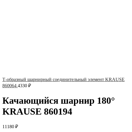
Т-образный шарнирный соединительный элемент KRAUSE
860064
4330
₽
Качающийся шарнир 180°
KRAUSE 860194
11180
₽