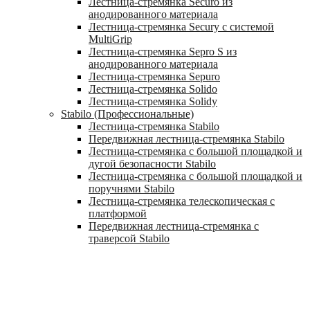
Лестница-стремянка Securo из
анодированного материала
Лестница-стремянка Secury с системой
MultiGrip
Лестница-стремянка Sepro S из
анодированного материала
Лестница-стремянка Sepuro
Лестница-стремянка Solido
Лестница-стремянка Solidy
Stabilo (Профессиональные)
Лестница-стремянка Stabilo
Передвижная лестница-стремянка Stabilo
Лестница-стремянка с большой площадкой и
дугой безопасности Stabilo
Лестница-стремянка с большой площадкой и
поручнями Stabilo
Лестница-стремянка телескопическая с
платформой
Передвижная лестница-стремянка с
траверсой Stabilo