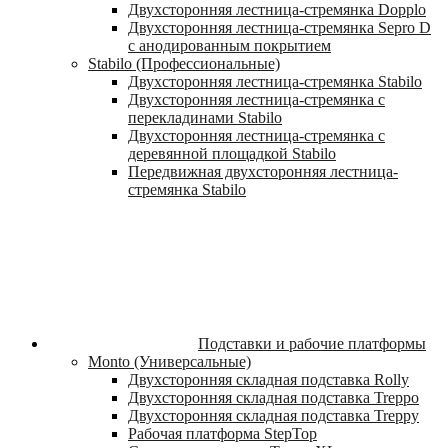
Двухсторонняя лестница-стремянка Dopplo
Двухсторонняя лестница-стремянка Sepro D
с анодированным покрытием
Stabilo (Профессиональные)
Двухсторонняя лестница-стремянка Stabilo
Двухсторонняя лестница-стремянка с
перекладинами Stabilo
Двухсторонняя лестница-стремянка с
деревянной площадкой Stabilo
Передвижная двухсторонняя лестница-
стремянка Stabilo
Подставки и рабочие платформы
Monto (Универсальные)
Двухсторонняя складная подставка Rolly
Двухсторонняя складная подставка Treppo
Двухсторонняя складная подставка Treppy
Рабочая платформа StepTop