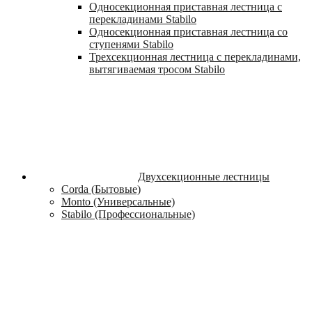
Односекционная приставная лестница с
перекладинами Stabilo
Односекционная приставная лестница со
ступенями Stabilo
Трехсекционная лестница с перекладинами,
вытягиваемая тросом Stabilo
Двухсекционные лестницы
Corda (Бытовые)
Monto (Универсальные)
Stabilo (Профессиональные)