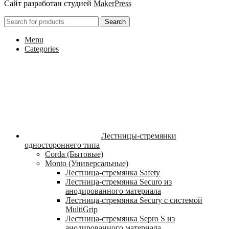
Сайт разработан студией
MakerPress
Search
Menu
Categories
Лестницы-стремянки
одностороннего типа
Corda (Бытовые)
Monto (Универсальные)
Лестница-стремянка Safety
Лестница-стремянка Securo из
анодированного материала
Лестница-стремянка Secury с системой
MultiGrip
Лестница-стремянка Sepro S из
анодированного материала