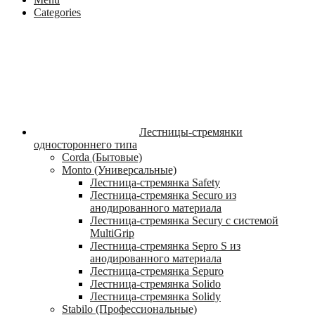
Categories
Лестницы-стремянки
одностороннего типа
Corda (Бытовые)
Monto (Универсальные)
Лестница-стремянка Safety
Лестница-стремянка Securo из
анодированного материала
Лестница-стремянка Secury с системой
MultiGrip
Лестница-стремянка Sepro S из
анодированного материала
Лестница-стремянка Sepuro
Лестница-стремянка Solido
Лестница-стремянка Solidy
Stabilo (Профессиональные)