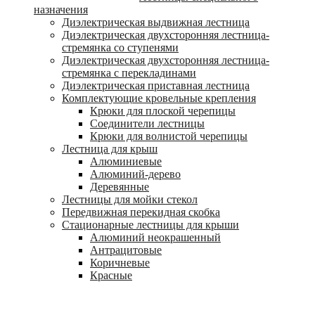
назначения
Диэлектрическая выдвижная лестница
Диэлектрическая двухсторонняя лестница-
стремянка со ступенями
Диэлектрическая двухсторонняя лестница-
стремянка с перекладинами
Диэлектрическая приставная лестница
Комплектующие кровельные крепления
Крюки для плоской черепицы
Соединители лестницы
Крюки для волнистой черепицы
Лестница для крыш
Алюминиевые
Алюминий-дерево
Деревянные
Лестницы для мойки стекол
Передвижная перекидная скобка
Стационарные лестницы для крыши
Алюминий неокрашенный
Антрацитовые
Коричневые
Красные