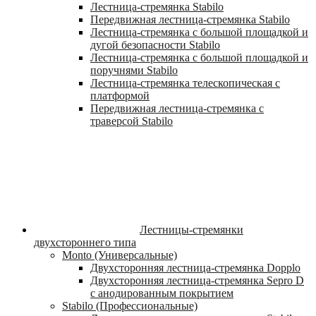
Лестница-стремянка Stabilo
Передвижная лестница-стремянка Stabilo
Лестница-стремянка с большой площадкой и
дугой безопасности Stabilo
Лестница-стремянка с большой площадкой и
поручнями Stabilo
Лестница-стремянка телескопическая с
платформой
Передвижная лестница-стремянка с
траверсой Stabilo
Лестницы-стремянки
двухстороннего типа
Monto (Универсальные)
Двухсторонняя лестница-стремянка Dopplo
Двухсторонняя лестница-стремянка Sepro D
с анодированным покрытием
Stabilo (Профессиональные)