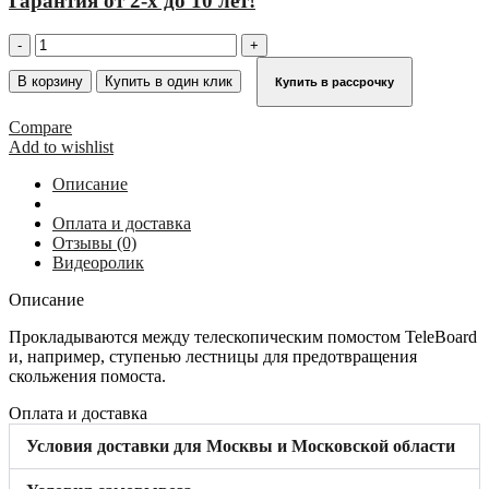
Гарантия от 2-х до 10 лет!
Количество
товара
Нескользящие
В корзину
Купить в один клик
Купить в рассрочку
коврики
KRAUSE
Compare
NonSlip
Add to wishlist
для
TeleBoard
Описание
(пара)
123756
Оплата и доставка
Отзывы (0)
Видеоролик
Описание
Прокладываются между телескопическим помостом TeleBoard
и, например, ступенью лестницы для предотвращения
скольжения помоста.
Оплата и доставка
Условия доставки для Москвы и Московской области