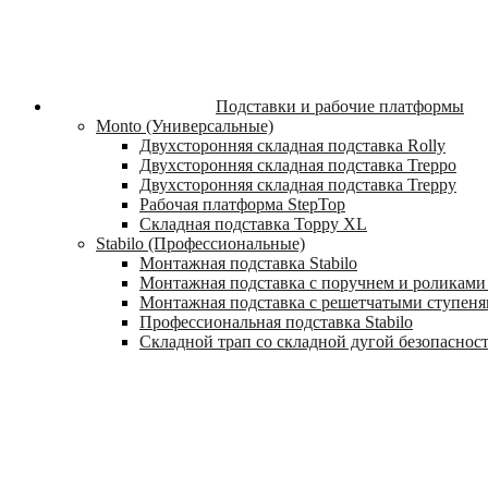
Подставки и рабочие платформы
Monto (Универсальные)
Двухсторонняя складная подставка Rolly
Двухсторонняя складная подставка Treppo
Двухсторонняя складная подставка Treppy
Рабочая платформа StepTop
Складная подставка Toppy XL
Stabilo (Профессиональные)
Монтажная подставка Stabilo
Монтажная подставка с поручнем и роликами 
Монтажная подставка с решетчатыми ступеням
Профессиональная подставка Stabilo
Складной трап со складной дугой безопасности