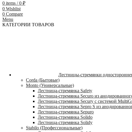
0
items
/
0
₽
0
Wishlist
0
Compare
Menu
КАТЕГОРИИ ТОВАРОВ
Лестницы-стремянки односторонне
Corda (Бытовые)
Monto (Универсальные)
Лестница-стремянка Safety
Лестница-стремянка Securo из анодированног
Лестница-стремянка Secury с системой MultiG
Лестница-стремянка Sepro S из анодированно
Лестница-стремянка Sepuro
Лестница-стремянка Solido
Лестница-стремянка Solidy
Stabilo (Профессиональные)