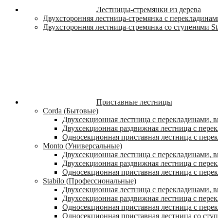
Лестницы-стремянки из дерева
Двухсторонняя лестница-стремянка с перекладинами
Двухсторонняя лестница-стремянка со ступенями St
Приставные лестницы
Corda (Бытовые)
Двухсекционная лестница с перекладинами, в
Двухсекционная раздвижная лестница с пере
Односекционная приставная лестница с пере
Monto (Универсальные)
Двухсекционная лестница с перекладинами, в
Двухсекционная раздвижная лестница с перек
Односекционная приставная лестница с перек
Stabilo (Профессиональные)
Двухсекционная лестница с перекладинами, вы
Двухсекционная раздвижная лестница с перек
Односекционная приставная лестница с перек
Односекционная приставная лестница со ступ