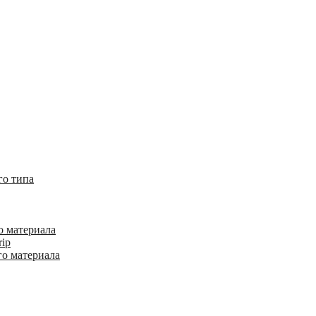
го типа
о материала
rip
го материала