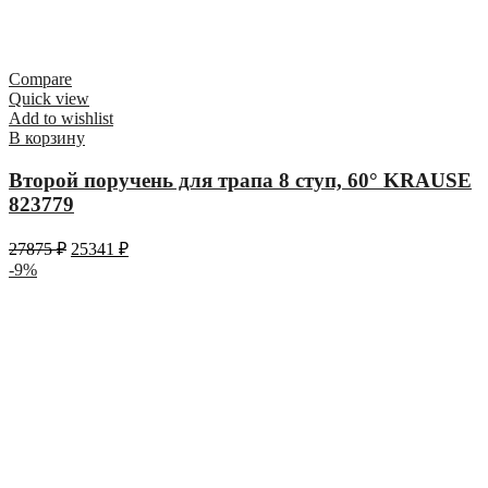
Compare
Quick view
Add to wishlist
В корзину
Второй поручень для трапа 8 ступ, 60° KRAUSE
823779
27875
₽
25341
₽
-9%