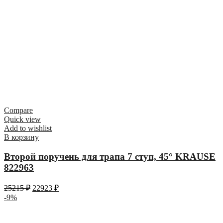
Compare
Quick view
Add to wishlist
В корзину
Второй поручень для трапа 7 ступ, 45° KRAUSE
822963
25215
₽
22923
₽
-9%