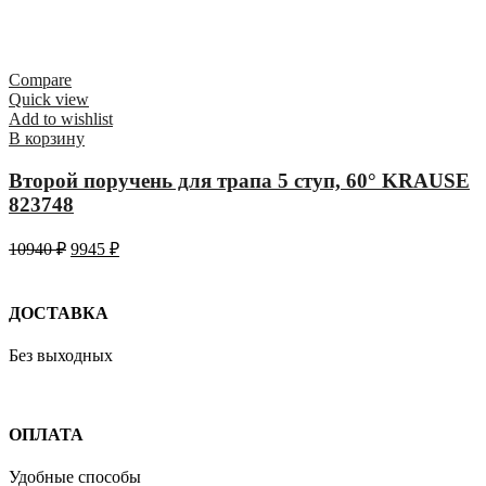
Compare
Quick view
Add to wishlist
В корзину
Второй поручень для трапа 5 ступ, 60° KRAUSE
823748
10940
₽
9945
₽
ДОСТАВКА
Без выходных
ОПЛАТА
Удобные способы