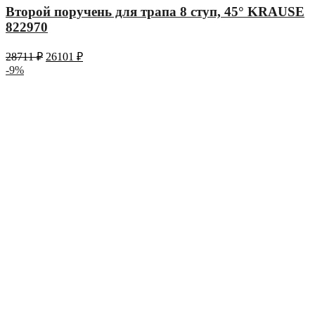
Второй поручень для трапа 8 ступ, 45° KRAUSE
822970
28711
₽
26101
₽
-9%