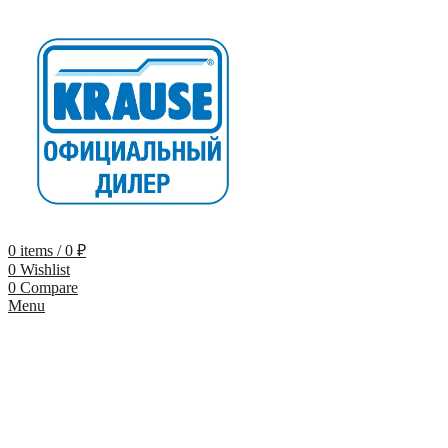
0
items
/
0
₽
0
Wishlist
0
Compare
Menu
-9%