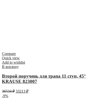
Compare
Quick view
Add to wishlist
В корзину
Второй поручень для трапа 11 ступ, 45°
KRAUSE 823007
36534
₽
33213
₽
-9%