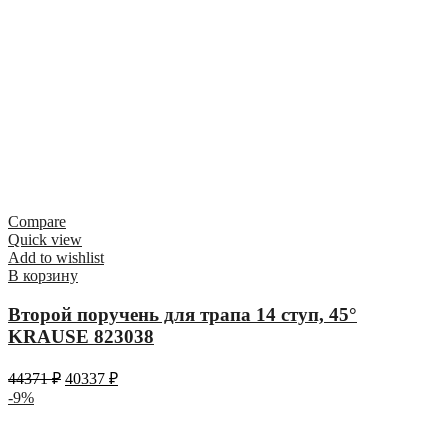
Compare
Quick view
Add to wishlist
В корзину
Второй поручень для трапа 14 ступ, 45°
KRAUSE 823038
44371
₽
40337
₽
-9%