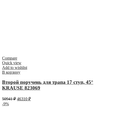
Compare
Quick view
Add to wishlist
В корзину
Второй поручень для трапа 17 ступ, 45°
KRAUSE 823069
50941
₽
46310
₽
-9%