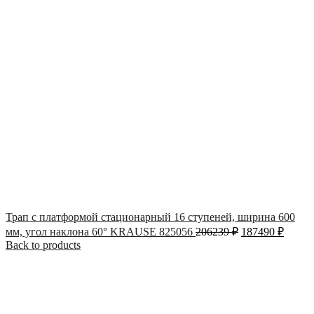
Трап с платформой стационарный 16 ступеней, ширина 600
мм, угол наклона 60° KRAUSE 825056
206239
₽
187490
₽
Back to products