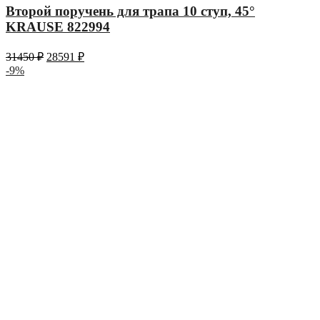
Второй поручень для трапа 10 ступ, 45°
KRAUSE 822994
31450
₽
28591
₽
-9%