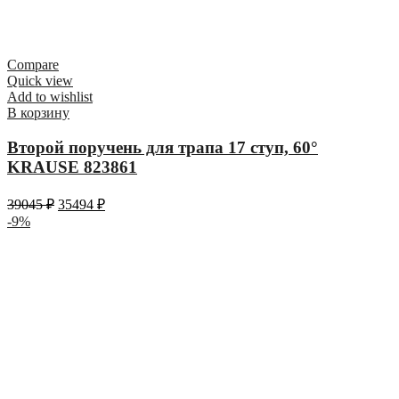
Compare
Quick view
Add to wishlist
В корзину
Второй поручень для трапа 17 ступ, 60°
KRAUSE 823861
39045
₽
35494
₽
-9%