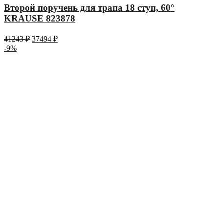
Второй поручень для трапа 18 ступ, 60°
KRAUSE 823878
41243
₽
37494
₽
-9%