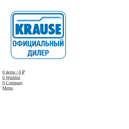
0
items
/
0
₽
0
Wishlist
0
Compare
Menu
-9%