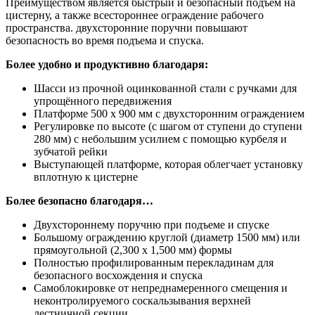
Преимуществом является быстрый и безопасный подъём на
цистерну, а также всестороннее ограждение рабочего
пространства. двухсторонние поручни повышают
безопасность во время подъема и спуска.
Более удобно и продуктивно благодаря:
Шасси из прочной оцинкованной стали с ручками для
упрощённого передвижения
Платформе 500 х 900 мм с двухсторонним ограждением
Регулировке по высоте (с шагом от ступени до ступени
280 мм) с небольшим усилием с помощью курбеля и
зубчатой рейки
Выступающей платформе, которая облегчает установку
вплотную к цистерне
Более безопасно благодаря…
Двухстороннему поручню при подъеме и спуске
Большому ограждению круглой (диаметр 1500 мм) или
прямоугольной (2,300 х 1,500 мм) формы
Полностью профилированным перекладинам для
безопасного восхождения и спуска
Самоблокировке от непреднамеренного смещения и
неконтролируемого соскальзывания верхней
лестничной секции