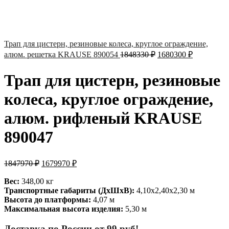
Трап для цистерн, резиновые колеса, круглое ограждение,
алюм. решетка KRAUSE 890054
1848330
₽
1680300
₽
Трап для цистерн, резиновые
колеса, круглое ограждение,
алюм. рифленый KRAUSE
890047
1847970
₽
1679970
₽
Вес:
348,00 кг
Транспортные габариты (ДхШхВ):
4,10х2,40х2,30 м
Высота до платформы:
4,07 м
Максимальная высота изделия:
5,30 м
Доставка по России от 99 руб!