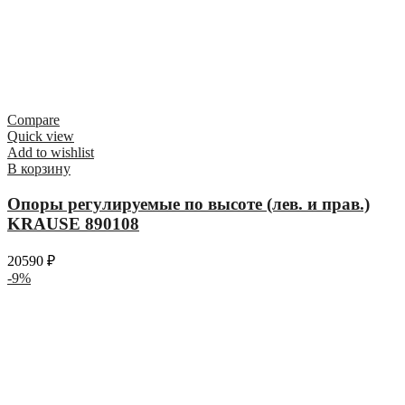
Compare
Quick view
Add to wishlist
В корзину
Опоры регулируемые по высоте (лев. и прав.)
KRAUSE 890108
20590
₽
-9%