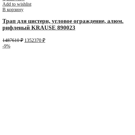
Add to wishlist
В корзину
Трап для цистерн, угловое ограждение, алюм.
рифленый KRAUSE 890023
1487610
₽
1352370
₽
-9%