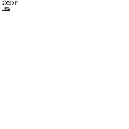
20590
₽
-9%