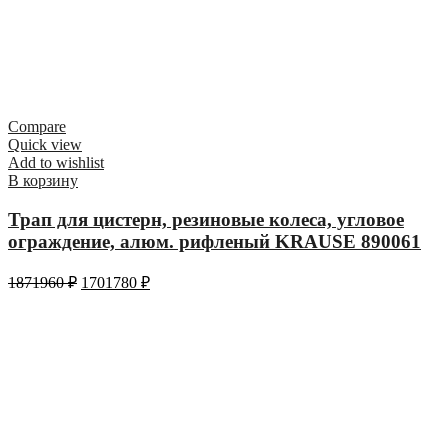
Compare
Quick view
Add to wishlist
В корзину
Трап для цистерн, резиновые колеса, угловое
ограждение, алюм. рифленый KRAUSE 890061
1871960
₽
1701780
₽