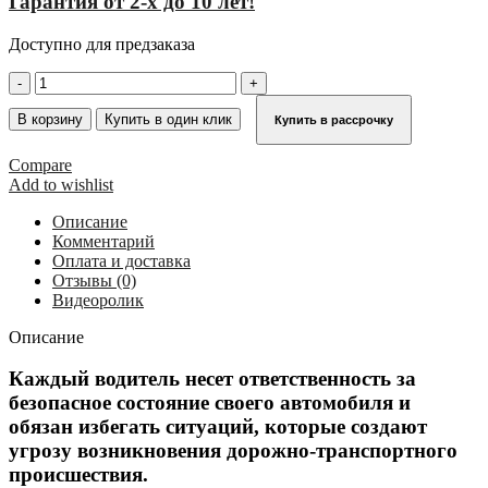
Гарантия от 2-х до 10 лет!
Доступно для предзаказа
Количество
товара
Площадка
В корзину
Купить в один клик
Купить в рассрочку
для
обслуживания
Compare
транспорта,
Add to wishlist
18
м
Описание
KRAUSE
Комментарий
970084
Оплата и доставка
Отзывы (0)
Видеоролик
Описание
Каждый водитель несет ответственность за
безопасное состояние своего автомобиля и
обязан избегать ситуаций, которые создают
угрозу возникновения дорожно-транспортного
происшествия.