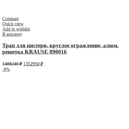
Compare
Quick view
Add to wishlist
В корзину
Трап для цистерн, круглое ограждение, алюм.
решетка KRAUSE 890016
1488240
₽
1352950
₽
-9%