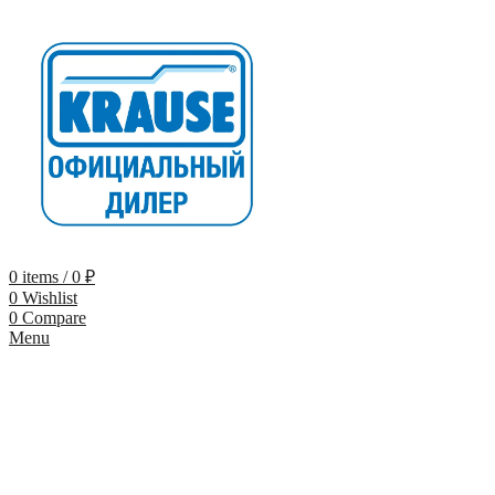
0
items
/
0
₽
0
Wishlist
0
Compare
Menu
-9%