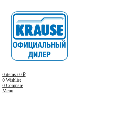
0
items
/
0
₽
0
Wishlist
0
Compare
Menu
-10% по промокоду