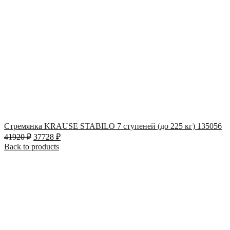
Стремянка KRAUSE STABILO 7 ступеней (до 225 кг) 135056
41920
₽
37728
₽
Back to products