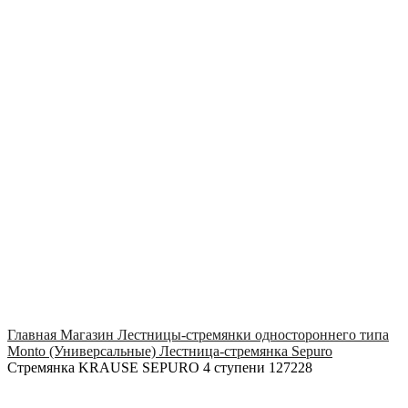
Click to enlarge
Главная
Магазин
Лестницы-стремянки одностороннего типа
Monto (Универсальные)
Лестница-стремянка Sepuro
Стремянка KRAUSE SEPURO 4 ступени 127228