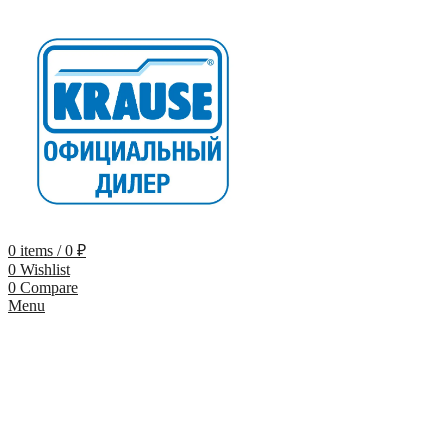
0
items
/
0
₽
0
Wishlist
0
Compare
Menu
-10% по промокоду