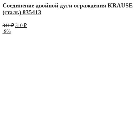
Соединение двойной дуги ограждения KRAUSE
(сталь) 835413
341
₽
310
₽
-9%