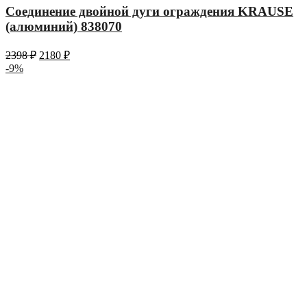
Соединение двойной дуги ограждения KRAUSE
(алюминий) 838070
2398
₽
2180
₽
-9%