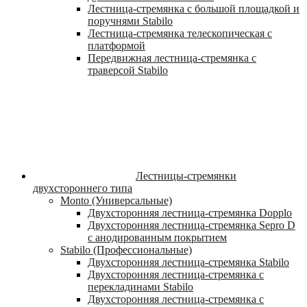
Лестница-стремянка с большой площадкой и
поручнями Stabilo
Лестница-стремянка телескопическая с
платформой
Передвижная лестница-стремянка с
траверсой Stabilo
Лестницы-стремянки
двухстороннего типа
Monto (Универсальные)
Двухсторонняя лестница-стремянка Dopplo
Двухсторонняя лестница-стремянка Sepro D
с анодированным покрытием
Stabilo (Профессиональные)
Двухсторонняя лестница-стремянка Stabilo
Двухсторонняя лестница-стремянка с
перекладинами Stabilo
Двухсторонняя лестница-стремянка с