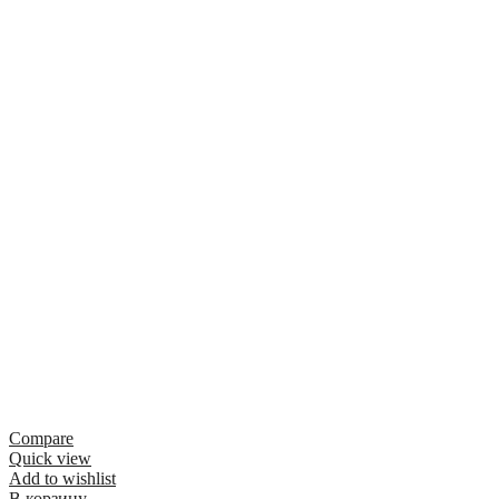
Compare
Quick view
Add to wishlist
В корзину