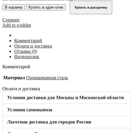
товара
Стенной
В корзину
Купить в один клик
Купить в рассрочку
анкер
500
Compare
мм
Add to wishlist
KRAUSE
(сталь)
835338
Комментарий
Оплата и доставка
Отзывы (0)
Видеоролик
Комментарий
Материал
Оцинкованная сталь
Оплата и доставка
Условия доставки для Москвы и Московской области
Условия самовывоза
Льготная доставка для городов России