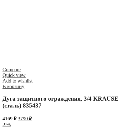
Compare
Quick view
Add to wishlist
В корзину
Дуга защитного ограждения, 3/4 KRAUSE
(сталь) 835437
4169
₽
3790
₽
-9%