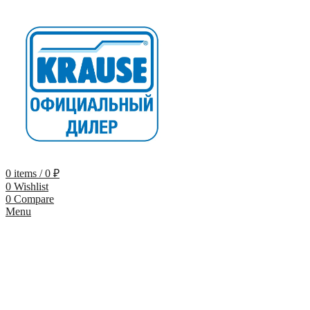
0
items
/
0
₽
0
Wishlist
0
Compare
Menu
-9%